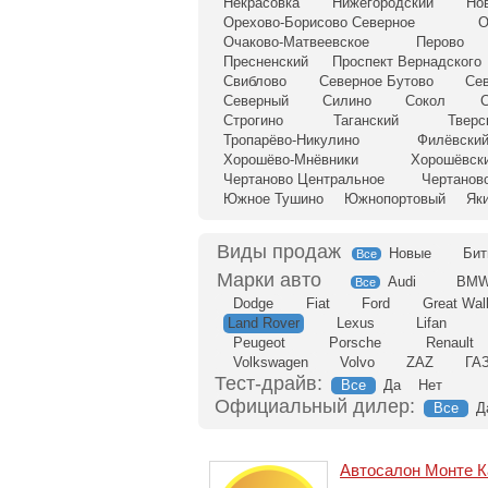
Некрасовка
Нижегородский
Но
Орехово-Борисово Северное
О
Очаково-Матвеевское
Перово
Пресненский
Проспект Вернадского
Свиблово
Северное Бутово
Се
Северный
Силино
Сокол
С
Строгино
Таганский
Тверс
Тропарёво-Никулино
Филёвский
Хорошёво-Мнёвники
Хорошёвск
Чертаново Центральное
Чертанов
Южное Тушино
Южнопортовый
Як
Новые
Бит
Все
Audi
BM
Все
Dodge
Fiat
Ford
Great Wal
Land Rover
Lexus
Lifan
Peugeot
Porsche
Renault
Volkswagen
Volvo
ZAZ
ГА
Тест-драйв:
Все
Да
Нет
Официальный дилер:
Все
Д
Автосалон Монте К