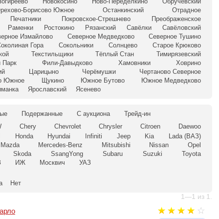
вогиреево
Новокосино
Ново-Переделкино
Обручевский
рехово-Борисово Южное
Останкинский
Отрадное
Печатники
Покровское-Стрешнево
Преображенское
Раменки
Ростокино
Рязанский
Савёлки
Савёловский
верное Измайлово
Северное Медведково
Северное Тушино
околиная Гора
Сокольники
Солнцево
Старое Крюково
кой
Текстильщики
Тёплый Стан
Тимирязевский
 Парк
Фили-Давыдково
Хамовники
Ховрино
ий
Царицыно
Черёмушки
Чертаново Северное
о Южное
Щукино
Южное Бутово
Южное Медведково
иманка
Ярославский
Ясенево
ые
Подержанные
С аукциона
Трейд-ин
W
Chery
Chevrolet
Chrysler
Citroen
Daewoo
l
Honda
Hyundai
Infiniti
Jeep
Kia
Lada (ВАЗ)
Mazda
Mercedes-Benz
Mitsubishi
Nissan
Opel
Skoda
SsangYong
Subaru
Suzuki
Toyota
З
ИЖ
Москвич
УАЗ
а
Нет
1—1 из 1.
арло