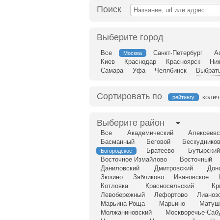
Поиск
Выберите город
Все
Санкт-Петербург
А
Москва
Киев
Краснодар
Красноярск
Ни
Самара
Уфа
Челябинск
Выбрать
Сортировать по
колич
рейтингу
Выберите район
Все
Академический
Алексеевс
Басманный
Беговой
Бескудников
Братеево
Бутырский
Богородское
Восточное Измайлово
Восточный
Даниловский
Дмитровский
Дон
Зюзино
Зябликово
Ивановское
Котловка
Красносельский
Кр
Левобережный
Лефортово
Лианоз
Марьина Роща
Марьино
Матуш
Молжаниновский
Москворечье-Саб