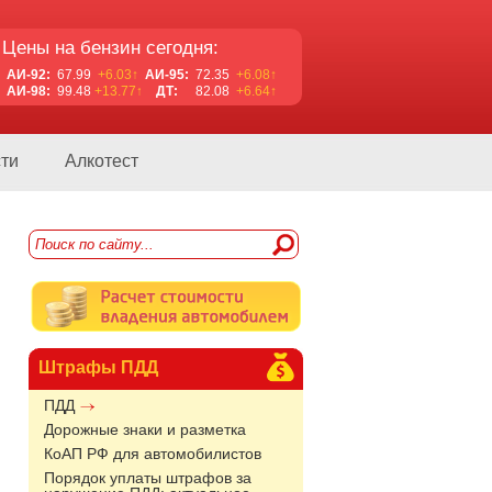
Цены на бензин сегодня:
АИ-92:
67.99
+6.03↑
АИ-95:
72.35
+6.08↑
АИ-98:
99.48
+13.77↑
ДТ:
82.08
+6.64↑
ти
Алкотест
Штрафы ПДД
ПДД
Дорожные знаки и разметка
КоАП РФ для автомобилистов
Порядок уплаты штрафов за