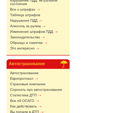
нарушение ПДД: актуальное
состояние
Все о штрафах
Таблица штрафов
Нарушения ПДД
Алкоголь за рулем
Изменения штрафов ПДД
Законодательство
Образцы и памятки
Это интересно
Автострахование
Автострахование
Европротокол
Страховые компании
Спросить про автострахование
Статистика ДТП
Все об ОСАГО
Как действовать
Вы попали в ДТП