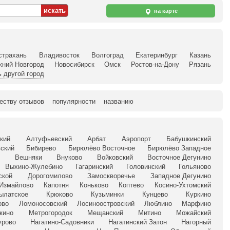
на карте
страхань
Владивосток
Волгоград
Екатеринбург
Казань
жний Новгород
Новосибирск
Омск
Ростов-на-Дону
Рязань
 другой город
еству отзывов
популярности
названию
кий
Алтуфьевский
Арбат
Аэропорт
Бабушкинский
ский
Бибирево
Бирюлёво Восточное
Бирюлёво Западное
Вешняки
Внуково
Войковский
Восточное Дегунино
Выхино-Жулебино
Гагаринский
Головинский
Гольяново
ской
Дорогомилово
Замоскворечье
Западное Дегунино
Измайлово
Капотня
Коньково
Коптево
Косино-Ухтомский
ылатское
Крюково
Кузьминки
Кунцево
Куркино
ово
Ломоносовский
Лосиноостровский
Люблино
Марфино
кино
Метрогородок
Мещанский
Митино
Можайский
урово
Нагатино-Садовники
Нагатинский Затон
Нагорный