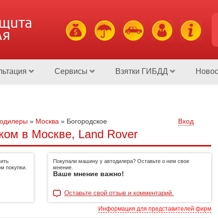
ащита
ля
льтация
Сервисы
Взятки ГИБДД
Новос
тодилеры
»
Москва
»
Богородское
Вход
ком в Москве, Land Rover
пить
Покупали машину у автодилера? Оставьте о нем свое
м покупки.
мнение.
Ваше мнение важно!
Оставьте свой отзыв и комментарий.
Информация для представителей фирм