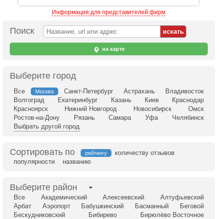
Информация для представителей фирм
Поиск
на карте
Выберите город
Все
Санкт-Петербург
Астрахань
Владивосток
Москва
Волгоград
Екатеринбург
Казань
Киев
Краснодар
Красноярск
Нижний Новгород
Новосибирск
Омск
Ростов-на-Дону
Рязань
Самара
Уфа
Челябинск
Выбрать другой город
Сортировать по
количеству отзывов
рейтингу
популярности
названию
Выберите район
Все
Академический
Алексеевский
Алтуфьевский
Арбат
Аэропорт
Бабушкинский
Басманный
Беговой
Бескудниковский
Бибирево
Бирюлёво Восточное