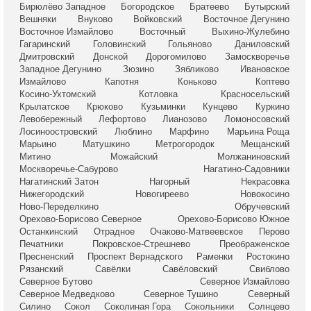
Бирюлёво Западное
Богородское
Братеево
Бутырский
Вешняки
Внуково
Войковский
Восточное Дегунино
Восточное Измайлово
Восточный
Выхино-Жулебино
Гагаринский
Головинский
Гольяново
Даниловский
Дмитровский
Донской
Дорогомилово
Замоскворечье
Западное Дегунино
Зюзино
Зябликово
Ивановское
Измайлово
Капотня
Коньково
Коптево
Косино-Ухтомский
Котловка
Красносельский
Крылатское
Крюково
Кузьминки
Кунцево
Куркино
Левобережный
Лефортово
Лианозово
Ломоносовский
Лосиноостровский
Люблино
Марфино
Марьина Роща
Марьино
Матушкино
Метрогородок
Мещанский
Митино
Можайский
Молжаниновский
Москворечье-Сабурово
Нагатино-Садовники
Нагатинский Затон
Нагорный
Некрасовка
Нижегородский
Новогиреево
Новокосино
Ново-Переделкино
Обручевский
Орехово-Борисово Северное
Орехово-Борисово Южное
Останкинский
Отрадное
Очаково-Матвеевское
Перово
Печатники
Покровское-Стрешнево
Преображенское
Пресненский
Проспект Вернадского
Раменки
Ростокино
Рязанский
Савёлки
Савёловский
Свиблово
Северное Бутово
Северное Измайлово
Северное Медведково
Северное Тушино
Северный
Силино
Сокол
Соколиная Гора
Сокольники
Солнцево