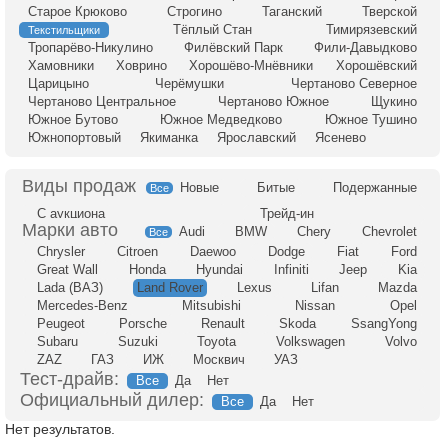
Старое Крюково
Строгино
Таганский
Тверской
Тёплый Стан
Тимирязевский
Текстильщики
Тропарёво-Никулино
Филёвский Парк
Фили-Давыдково
Хамовники
Ховрино
Хорошёво-Мнёвники
Хорошёвский
Царицыно
Черёмушки
Чертаново Северное
Чертаново Центральное
Чертаново Южное
Щукино
Южное Бутово
Южное Медведково
Южное Тушино
Южнопортовый
Якиманка
Ярославский
Ясенево
Новые
Битые
Подержанные
Все
С аукциона
Трейд-ин
Audi
BMW
Chery
Chevrolet
Все
Chrysler
Citroen
Daewoo
Dodge
Fiat
Ford
Great Wall
Honda
Hyundai
Infiniti
Jeep
Kia
Lada (ВАЗ)
Land Rover
Lexus
Lifan
Mazda
Mercedes-Benz
Mitsubishi
Nissan
Opel
Peugeot
Porsche
Renault
Skoda
SsangYong
Subaru
Suzuki
Toyota
Volkswagen
Volvo
ZAZ
ГАЗ
ИЖ
Москвич
УАЗ
Тест-драйв:
Все
Да
Нет
Официальный дилер:
Все
Да
Нет
Нет результатов.