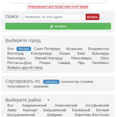
Информация для представителей фирм
Поиск
на карте
Выберите город
Все
Санкт-Петербург
Астрахань
Владивосток
Москва
Волгоград
Екатеринбург
Казань
Киев
Краснодар
Красноярск
Нижний Новгород
Новосибирск
Омск
Ростов-на-Дону
Рязань
Самара
Уфа
Челябинск
Выбрать другой город
Сортировать по
количеству отзывов
рейтингу
популярности
названию
Выберите район
Все
Академический
Алексеевский
Алтуфьевский
Арбат
Аэропорт
Бабушкинский
Басманный
Беговой
Бескудниковский
Бибирево
Бирюлёво Восточное