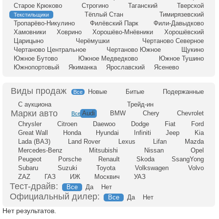
Старое Крюково
Строгино
Таганский
Тверской
Тёплый Стан
Тимирязевский
Текстильщики
Тропарёво-Никулино
Филёвский Парк
Фили-Давыдково
Хамовники
Ховрино
Хорошёво-Мнёвники
Хорошёвский
Царицыно
Черёмушки
Чертаново Северное
Чертаново Центральное
Чертаново Южное
Щукино
Южное Бутово
Южное Медведково
Южное Тушино
Южнопортовый
Якиманка
Ярославский
Ясенево
Новые
Битые
Подержанные
Все
С аукциона
Трейд-ин
Audi
BMW
Chery
Chevrolet
Все
Chrysler
Citroen
Daewoo
Dodge
Fiat
Ford
Great Wall
Honda
Hyundai
Infiniti
Jeep
Kia
Lada (ВАЗ)
Land Rover
Lexus
Lifan
Mazda
Mercedes-Benz
Mitsubishi
Nissan
Opel
Peugeot
Porsche
Renault
Skoda
SsangYong
Subaru
Suzuki
Toyota
Volkswagen
Volvo
ZAZ
ГАЗ
ИЖ
Москвич
УАЗ
Тест-драйв:
Все
Да
Нет
Официальный дилер:
Все
Да
Нет
Нет результатов.