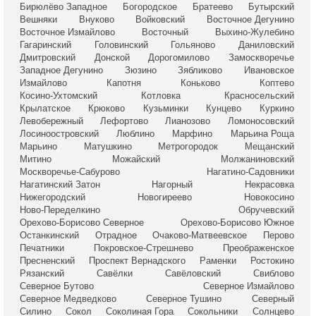
Бирюлёво Западное
Богородское
Братеево
Бутырский
Вешняки
Внуково
Войковский
Восточное Дегунино
Восточное Измайлово
Восточный
Выхино-Жулебино
Гагаринский
Головинский
Гольяново
Даниловский
Дмитровский
Донской
Дорогомилово
Замоскворечье
Западное Дегунино
Зюзино
Зябликово
Ивановское
Измайлово
Капотня
Коньково
Коптево
Косино-Ухтомский
Котловка
Красносельский
Крылатское
Крюково
Кузьминки
Кунцево
Куркино
Левобережный
Лефортово
Лианозово
Ломоносовский
Лосиноостровский
Люблино
Марфино
Марьина Роща
Марьино
Матушкино
Метрогородок
Мещанский
Митино
Можайский
Молжаниновский
Москворечье-Сабурово
Нагатино-Садовники
Нагатинский Затон
Нагорный
Некрасовка
Нижегородский
Новогиреево
Новокосино
Ново-Переделкино
Обручевский
Орехово-Борисово Северное
Орехово-Борисово Южное
Останкинский
Отрадное
Очаково-Матвеевское
Перово
Печатники
Покровское-Стрешнево
Преображенское
Пресненский
Проспект Вернадского
Раменки
Ростокино
Рязанский
Савёлки
Савёловский
Свиблово
Северное Бутово
Северное Измайлово
Северное Медведково
Северное Тушино
Северный
Силино
Сокол
Соколиная Гора
Сокольники
Солнцево