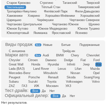
Старое Крюково
Строгино
Таганский
Тверской
Тёплый Стан
Тимирязевский
Текстильщики
Тропарёво-Никулино
Филёвский Парк
Фили-Давыдково
Хамовники
Ховрино
Хорошёво-Мнёвники
Хорошёвский
Царицыно
Черёмушки
Чертаново Северное
Чертаново Центральное
Чертаново Южное
Щукино
Южное Бутово
Южное Медведково
Южное Тушино
Южнопортовый
Якиманка
Ярославский
Ясенево
Новые
Битые
Подержанные
Все
С аукциона
Трейд-ин
Audi
BMW
Chery
Chevrolet
Все
Chrysler
Citroen
Daewoo
Dodge
Fiat
Ford
Great Wall
Honda
Hyundai
Infiniti
Jeep
Kia
Lada (ВАЗ)
Land Rover
Lexus
Lifan
Mazda
Mercedes-Benz
Mitsubishi
Nissan
Opel
Peugeot
Porsche
Renault
Skoda
SsangYong
Subaru
Suzuki
Toyota
Volkswagen
Volvo
ZAZ
ГАЗ
ИЖ
Москвич
УАЗ
Тест-драйв:
Все
Да
Нет
Официальный дилер:
Все
Да
Нет
Нет результатов.