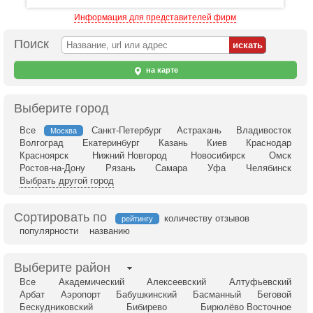
Информация для представителей фирм
Поиск
на карте
Выберите город
Все
Санкт-Петербург
Астрахань
Владивосток
Москва
Волгоград
Екатеринбург
Казань
Киев
Краснодар
Красноярск
Нижний Новгород
Новосибирск
Омск
Ростов-на-Дону
Рязань
Самара
Уфа
Челябинск
Выбрать другой город
Сортировать по
количеству отзывов
рейтингу
популярности
названию
Выберите район
Все
Академический
Алексеевский
Алтуфьевский
Арбат
Аэропорт
Бабушкинский
Басманный
Беговой
Бескудниковский
Бибирево
Бирюлёво Восточное