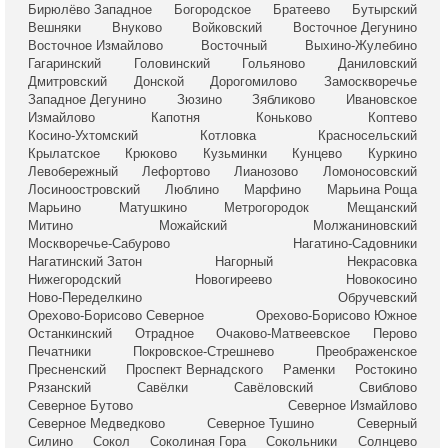
Бирюлёво Западное
Богородское
Братеево
Бутырский
Вешняки
Внуково
Войковский
Восточное Дегунино
Восточное Измайлово
Восточный
Выхино-Жулебино
Гагаринский
Головинский
Гольяново
Даниловский
Дмитровский
Донской
Дорогомилово
Замоскворечье
Западное Дегунино
Зюзино
Зябликово
Ивановское
Измайлово
Капотня
Коньково
Коптево
Косино-Ухтомский
Котловка
Красносельский
Крылатское
Крюково
Кузьминки
Кунцево
Куркино
Левобережный
Лефортово
Лианозово
Ломоносовский
Лосиноостровский
Люблино
Марфино
Марьина Роща
Марьино
Матушкино
Метрогородок
Мещанский
Митино
Можайский
Молжаниновский
Москворечье-Сабурово
Нагатино-Садовники
Нагатинский Затон
Нагорный
Некрасовка
Нижегородский
Новогиреево
Новокосино
Ново-Переделкино
Обручевский
Орехово-Борисово Северное
Орехово-Борисово Южное
Останкинский
Отрадное
Очаково-Матвеевское
Перово
Печатники
Покровское-Стрешнево
Преображенское
Пресненский
Проспект Вернадского
Раменки
Ростокино
Рязанский
Савёлки
Савёловский
Свиблово
Северное Бутово
Северное Измайлово
Северное Медведково
Северное Тушино
Северный
Силино
Сокол
Соколиная Гора
Сокольники
Солнцево