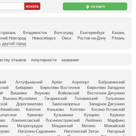
на карте
страхань
Владивосток
Волгоград
Екатеринбург
Казань
жний Новгород
Новосибирск
Омск
Ростов-на-Дону
Рязань
 другой город
еству отзывов
популярности
названию
кий
Алтуфьевский
Арбат
Аэропорт
Бабушкинский
ский
Бибирево
Бирюлёво Восточное
Бирюлёво Западное
ий
Вешняки
Внуково
Войковский
Восточное Дегунино
Выхино-Жулебино
Гагаринский
Головинский
Гольяново
ской
Дорогомилово
Замоскворечье
Западное Дегунино
Измайлово
Капотня
Коньково
Коптево
Косино-Ухтомский
ылатское
Крюково
Кузьминки
Кунцево
Куркино
ово
Ломоносовский
Лосиноостровский
Люблино
Марфино
кино
Метрогородок
Мещанский
Митино
Можайский
урово
Нагатино-Садовники
Нагатинский Затон
Нагорный