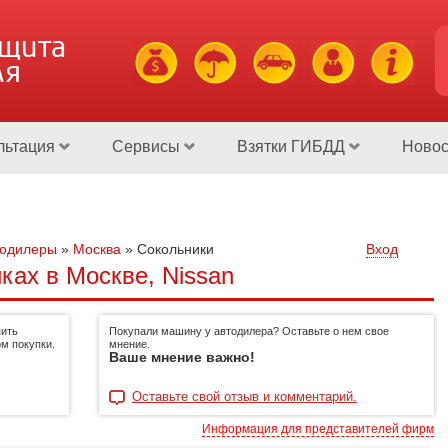
ащита
ля
льтация
Сервисы
Взятки ГИБДД
Новос
тодилеры
»
Москва
»
Сокольники
Вход
ках в Москве, Nissan
пить
Покупали машину у автодилера? Оставьте о нем свое
м покупки.
мнение.
Ваше мнение важно!
Оставьте свой отзыв и комментарий.
Информация для представителей фирм