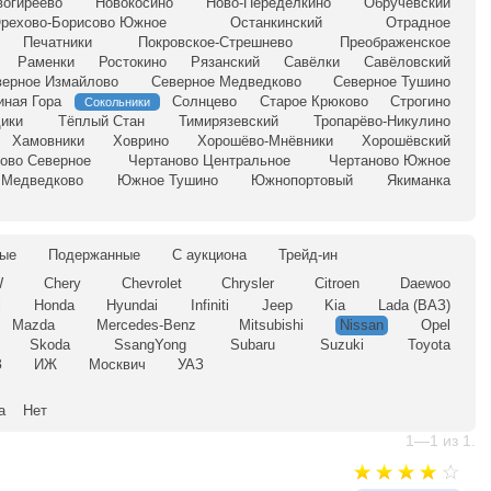
вогиреево
Новокосино
Ново-Переделкино
Обручевский
рехово-Борисово Южное
Останкинский
Отрадное
Печатники
Покровское-Стрешнево
Преображенское
Раменки
Ростокино
Рязанский
Савёлки
Савёловский
верное Измайлово
Северное Медведково
Северное Тушино
иная Гора
Солнцево
Старое Крюково
Строгино
Сокольники
ики
Тёплый Стан
Тимирязевский
Тропарёво-Никулино
Хамовники
Ховрино
Хорошёво-Мнёвники
Хорошёвский
ово Северное
Чертаново Центральное
Чертаново Южное
Медведково
Южное Тушино
Южнопортовый
Якиманка
ые
Подержанные
С аукциона
Трейд-ин
W
Chery
Chevrolet
Chrysler
Citroen
Daewoo
l
Honda
Hyundai
Infiniti
Jeep
Kia
Lada (ВАЗ)
Mazda
Mercedes-Benz
Mitsubishi
Nissan
Opel
Skoda
SsangYong
Subaru
Suzuki
Toyota
З
ИЖ
Москвич
УАЗ
а
Нет
1—1 из 1.