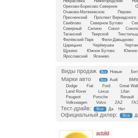
Некрасовка
Нижегородский
Но
Орехово-Борисово Северное
О
Очаково-Матвеевское
Перово
Пресненский
Проспект Вернадского
Свиблово
Северное Бутово
Се
Северный
Силино
Сокол
Сокол
Таганский
Тверской
Текстильщ
Филёвский Парк
Фили-Давыдково
Царицыно
Черёмушки
Чертан
Щукино
Южное Бутово
Южное 
Ярославский
Ясенево
Новые
Бит
Все
Audi
BM
Все
Dodge
Fiat
Ford
Great Wal
Land Rover
Lexus
Lifan
Peugeot
Porsche
Renault
Volkswagen
Volvo
ZAZ
ГА
Тест-драйв:
Все
Да
Нет
Официальный дилер:
Все
Д
avtolid