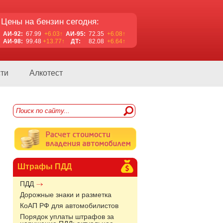
Цены на бензин сегодня:
АИ-92:
67.99
+6.03↑
АИ-95:
72.35
+6.08↑
АИ-98:
99.48
+13.77↑
ДТ:
82.08
+6.64↑
ти
Алкотест
Штрафы ПДД
ПДД
Дорожные знаки и разметка
КоАП РФ для автомобилистов
Порядок уплаты штрафов за