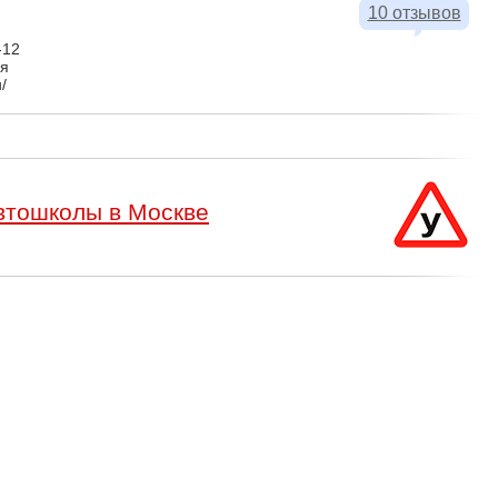
10 отзывов
-12
ая
u/
втошколы в Москве