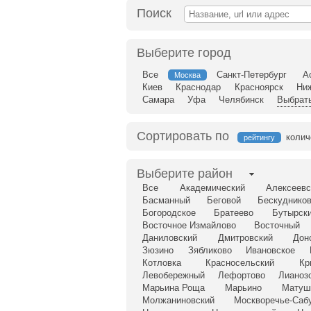
Поиск
Выберите город
Все
Санкт-Петербург
А
Москва
Киев
Краснодар
Красноярск
Ни
Самара
Уфа
Челябинск
Выбрать
Сортировать по
колич
рейтингу
Выберите район
Все
Академический
Алексеевс
Басманный
Беговой
Бескудников
Богородское
Братеево
Бутырск
Восточное Измайлово
Восточный
Даниловский
Дмитровский
Дон
Зюзино
Зябликово
Ивановское
Котловка
Красносельский
Кр
Левобережный
Лефортово
Лианоз
Марьина Роща
Марьино
Матуш
Молжаниновский
Москворечье-Саб