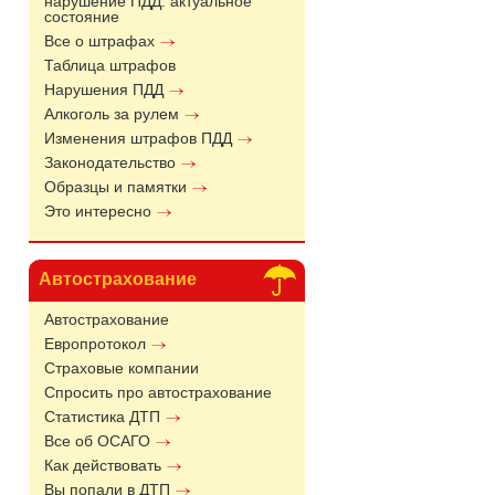
нарушение ПДД: актуальное
состояние
Все о штрафах
Таблица штрафов
Нарушения ПДД
Алкоголь за рулем
Изменения штрафов ПДД
Законодательство
Образцы и памятки
Это интересно
Автострахование
Автострахование
Европротокол
Страховые компании
Спросить про автострахование
Статистика ДТП
Все об ОСАГО
Как действовать
Вы попали в ДТП