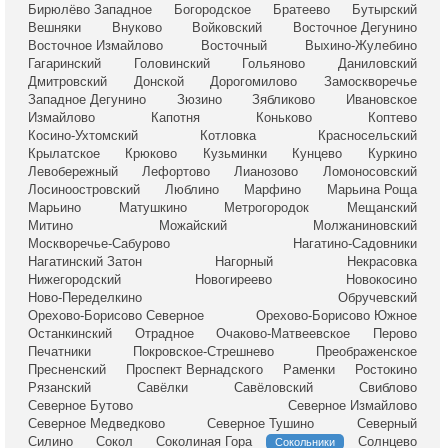
Бирюлёво Западное
Богородское
Братеево
Бутырский
Вешняки
Внуково
Войковский
Восточное Дегунино
Восточное Измайлово
Восточный
Выхино-Жулебино
Гагаринский
Головинский
Гольяново
Даниловский
Дмитровский
Донской
Дорогомилово
Замоскворечье
Западное Дегунино
Зюзино
Зябликово
Ивановское
Измайлово
Капотня
Коньково
Коптево
Косино-Ухтомский
Котловка
Красносельский
Крылатское
Крюково
Кузьминки
Кунцево
Куркино
Левобережный
Лефортово
Лианозово
Ломоносовский
Лосиноостровский
Люблино
Марфино
Марьина Роща
Марьино
Матушкино
Метрогородок
Мещанский
Митино
Можайский
Молжаниновский
Москворечье-Сабурово
Нагатино-Садовники
Нагатинский Затон
Нагорный
Некрасовка
Нижегородский
Новогиреево
Новокосино
Ново-Переделкино
Обручевский
Орехово-Борисово Северное
Орехово-Борисово Южное
Останкинский
Отрадное
Очаково-Матвеевское
Перово
Печатники
Покровское-Стрешнево
Преображенское
Пресненский
Проспект Вернадского
Раменки
Ростокино
Рязанский
Савёлки
Савёловский
Свиблово
Северное Бутово
Северное Измайлово
Северное Медведково
Северное Тушино
Северный
Силино
Сокол
Соколиная Гора
Солнцево
Сокольники