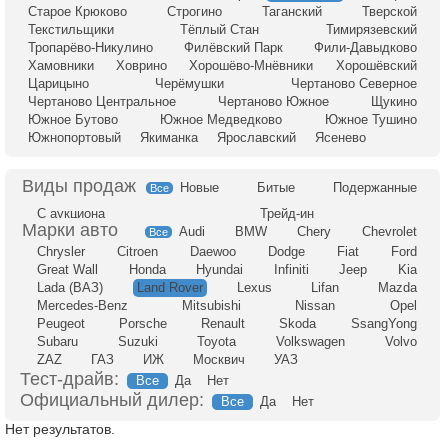
Старое Крюково
Строгино
Таганский
Тверской
Текстильщики
Тёплый Стан
Тимирязевский
Тропарёво-Никулино
Филёвский Парк
Фили-Давыдково
Хамовники
Ховрино
Хорошёво-Мнёвники
Хорошёвский
Царицыно
Черёмушки
Чертаново Северное
Чертаново Центральное
Чертаново Южное
Щукино
Южное Бутово
Южное Медведково
Южное Тушино
Южнопортовый
Якиманка
Ярославский
Ясенево
Новые
Битые
Подержанные
Все
С аукциона
Трейд-ин
Audi
BMW
Chery
Chevrolet
Все
Chrysler
Citroen
Daewoo
Dodge
Fiat
Ford
Great Wall
Honda
Hyundai
Infiniti
Jeep
Kia
Lada (ВАЗ)
Land Rover
Lexus
Lifan
Mazda
Mercedes-Benz
Mitsubishi
Nissan
Opel
Peugeot
Porsche
Renault
Skoda
SsangYong
Subaru
Suzuki
Toyota
Volkswagen
Volvo
ZAZ
ГАЗ
ИЖ
Москвич
УАЗ
Тест-драйв:
Все
Да
Нет
Официальный дилер:
Все
Да
Нет
Нет результатов.