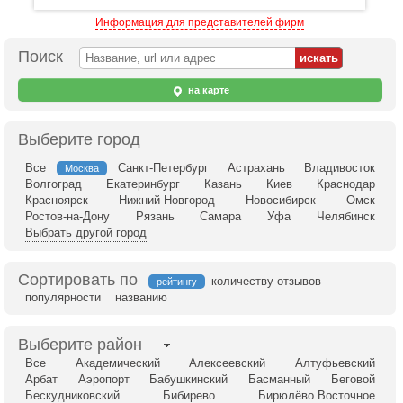
Информация для представителей фирм
Поиск
на карте
Выберите город
Все
Санкт-Петербург
Астрахань
Владивосток
Москва
Волгоград
Екатеринбург
Казань
Киев
Краснодар
Красноярск
Нижний Новгород
Новосибирск
Омск
Ростов-на-Дону
Рязань
Самара
Уфа
Челябинск
Выбрать другой город
Сортировать по
количеству отзывов
рейтингу
популярности
названию
Выберите район
Все
Академический
Алексеевский
Алтуфьевский
Арбат
Аэропорт
Бабушкинский
Басманный
Беговой
Бескудниковский
Бибирево
Бирюлёво Восточное