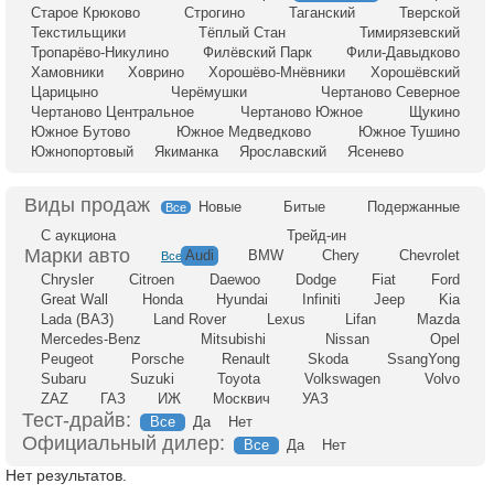
Старое Крюково
Строгино
Таганский
Тверской
Текстильщики
Тёплый Стан
Тимирязевский
Тропарёво-Никулино
Филёвский Парк
Фили-Давыдково
Хамовники
Ховрино
Хорошёво-Мнёвники
Хорошёвский
Царицыно
Черёмушки
Чертаново Северное
Чертаново Центральное
Чертаново Южное
Щукино
Южное Бутово
Южное Медведково
Южное Тушино
Южнопортовый
Якиманка
Ярославский
Ясенево
Новые
Битые
Подержанные
Все
С аукциона
Трейд-ин
Audi
BMW
Chery
Chevrolet
Все
Chrysler
Citroen
Daewoo
Dodge
Fiat
Ford
Great Wall
Honda
Hyundai
Infiniti
Jeep
Kia
Lada (ВАЗ)
Land Rover
Lexus
Lifan
Mazda
Mercedes-Benz
Mitsubishi
Nissan
Opel
Peugeot
Porsche
Renault
Skoda
SsangYong
Subaru
Suzuki
Toyota
Volkswagen
Volvo
ZAZ
ГАЗ
ИЖ
Москвич
УАЗ
Тест-драйв:
Все
Да
Нет
Официальный дилер:
Все
Да
Нет
Нет результатов.