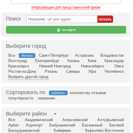
Информация для представителей фирм
Поиск
на карте
Выберите город
Все
Санкт-Петербург
Астрахань
Владивосток
Москва
Волгоград
Екатеринбург
Казань
Киев
Краснодар
Красноярск
Нижний Новгород
Новосибирск
Омск
Ростов-на-Дону
Рязань
Самара
Уфа
Челябинск
Выбрать другой город
Сортировать по
количеству отзывов
рейтингу
популярности
названию
Выберите район
Все
Академический
Алексеевский
Алтуфьевский
Арбат
Аэропорт
Бабушкинский
Басманный
Беговой
Бескудниковский
Бибирево
Бирюлёво Восточное