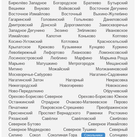
Бирюлёво Западное
Богородское
Братеево
Бутырский
Вешняки
Внуково
Войковский
Восточное Дегунино
Восточное Измайлово
Восточный
Выхино-Жулебино
Гагаринский
Головинский
Гольяново
Даниловский
Дмитровский
Донской
Дорогомилово
Замоскворечье
Западное Дегунино
Зюзино
Зябликово
Ивановское
Измайлово
Капотня
Коньково
Коптево
Косино-Ухтомский
Котловка
Красносельский
Крылатское
Крюково
Кузьминки
Кунцево
Куркино
Левобережный
Лефортово
Лианозово
Ломоносовский
Лосиноостровский
Люблино
Марфино
Марьина Роща
Марьино
Матушкино
Метрогородок
Мещанский
Митино
Можайский
Молжаниновский
Москворечье-Сабурово
Нагатино-Садовники
Нагатинский Затон
Нагорный
Некрасовка
Нижегородский
Новогиреево
Новокосино
Ново-Переделкино
Обручевский
Орехово-Борисово Северное
Орехово-Борисово Южное
Останкинский
Отрадное
Очаково-Матвеевское
Перово
Печатники
Покровское-Стрешнево
Преображенское
Пресненский
Проспект Вернадского
Раменки
Ростокино
Рязанский
Савёлки
Савёловский
Свиблово
Северное Бутово
Северное Измайлово
Северное Медведково
Северное Тушино
Северный
Силино
Сокол
Соколиная Гора
Солнцево
Сокольники