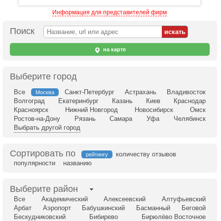
Информация для представителей фирм
Поиск
на карте
Выберите город
Все
Санкт-Петербург
Астрахань
Владивосток
Москва
Волгоград
Екатеринбург
Казань
Киев
Краснодар
Красноярск
Нижний Новгород
Новосибирск
Омск
Ростов-на-Дону
Рязань
Самара
Уфа
Челябинск
Выбрать другой город
Сортировать по
количеству отзывов
рейтингу
популярности
названию
Выберите район
Все
Академический
Алексеевский
Алтуфьевский
Арбат
Аэропорт
Бабушкинский
Басманный
Беговой
Бескудниковский
Бибирево
Бирюлёво Восточное