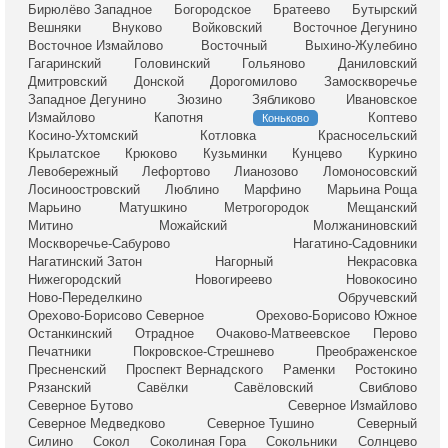
Бирюлёво Западное
Богородское
Братеево
Бутырский
Вешняки
Внуково
Войковский
Восточное Дегунино
Восточное Измайлово
Восточный
Выхино-Жулебино
Гагаринский
Головинский
Гольяново
Даниловский
Дмитровский
Донской
Дорогомилово
Замоскворечье
Западное Дегунино
Зюзино
Зябликово
Ивановское
Измайлово
Капотня
Коптево
Коньково
Косино-Ухтомский
Котловка
Красносельский
Крылатское
Крюково
Кузьминки
Кунцево
Куркино
Левобережный
Лефортово
Лианозово
Ломоносовский
Лосиноостровский
Люблино
Марфино
Марьина Роща
Марьино
Матушкино
Метрогородок
Мещанский
Митино
Можайский
Молжаниновский
Москворечье-Сабурово
Нагатино-Садовники
Нагатинский Затон
Нагорный
Некрасовка
Нижегородский
Новогиреево
Новокосино
Ново-Переделкино
Обручевский
Орехово-Борисово Северное
Орехово-Борисово Южное
Останкинский
Отрадное
Очаково-Матвеевское
Перово
Печатники
Покровское-Стрешнево
Преображенское
Пресненский
Проспект Вернадского
Раменки
Ростокино
Рязанский
Савёлки
Савёловский
Свиблово
Северное Бутово
Северное Измайлово
Северное Медведково
Северное Тушино
Северный
Силино
Сокол
Соколиная Гора
Сокольники
Солнцево