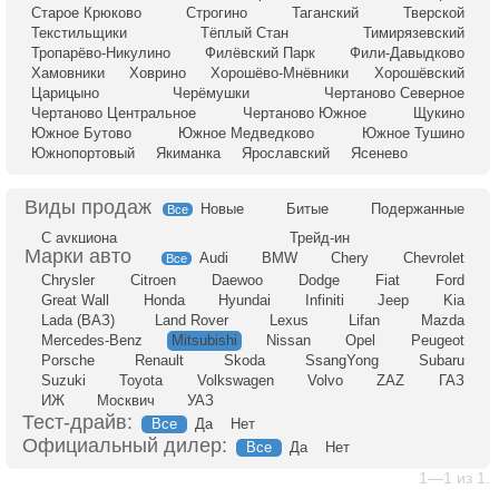
Старое Крюково
Строгино
Таганский
Тверской
Текстильщики
Тёплый Стан
Тимирязевский
Тропарёво-Никулино
Филёвский Парк
Фили-Давыдково
Хамовники
Ховрино
Хорошёво-Мнёвники
Хорошёвский
Царицыно
Черёмушки
Чертаново Северное
Чертаново Центральное
Чертаново Южное
Щукино
Южное Бутово
Южное Медведково
Южное Тушино
Южнопортовый
Якиманка
Ярославский
Ясенево
Новые
Битые
Подержанные
Все
С аукциона
Трейд-ин
Audi
BMW
Chery
Chevrolet
Все
Chrysler
Citroen
Daewoo
Dodge
Fiat
Ford
Great Wall
Honda
Hyundai
Infiniti
Jeep
Kia
Lada (ВАЗ)
Land Rover
Lexus
Lifan
Mazda
Mercedes-Benz
Mitsubishi
Nissan
Opel
Peugeot
Porsche
Renault
Skoda
SsangYong
Subaru
Suzuki
Toyota
Volkswagen
Volvo
ZAZ
ГАЗ
ИЖ
Москвич
УАЗ
Тест-драйв:
Все
Да
Нет
Официальный дилер:
Все
Да
Нет
1—1 из 1.