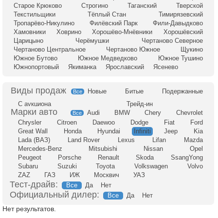
Старое Крюково
Строгино
Таганский
Тверской
Текстильщики
Тёплый Стан
Тимирязевский
Тропарёво-Никулино
Филёвский Парк
Фили-Давыдково
Хамовники
Ховрино
Хорошёво-Мнёвники
Хорошёвский
Царицыно
Черёмушки
Чертаново Северное
Чертаново Центральное
Чертаново Южное
Щукино
Южное Бутово
Южное Медведково
Южное Тушино
Южнопортовый
Якиманка
Ярославский
Ясенево
Новые
Битые
Подержанные
Все
С аукциона
Трейд-ин
Audi
BMW
Chery
Chevrolet
Все
Chrysler
Citroen
Daewoo
Dodge
Fiat
Ford
Great Wall
Honda
Hyundai
Infiniti
Jeep
Kia
Lada (ВАЗ)
Land Rover
Lexus
Lifan
Mazda
Mercedes-Benz
Mitsubishi
Nissan
Opel
Peugeot
Porsche
Renault
Skoda
SsangYong
Subaru
Suzuki
Toyota
Volkswagen
Volvo
ZAZ
ГАЗ
ИЖ
Москвич
УАЗ
Тест-драйв:
Все
Да
Нет
Официальный дилер:
Все
Да
Нет
Нет результатов.