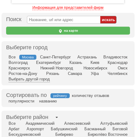
Информация для представителей фирм
Поиск
на карте
Выберите город
Все
Санкт-Петербург
Астрахань
Владивосток
Москва
Волгоград
Екатеринбург
Казань
Киев
Краснодар
Красноярск
Нижний Новгород
Новосибирск
Омск
Ростов-на-Дону
Рязань
Самара
Уфа
Челябинск
Выбрать другой город
Сортировать по
количеству отзывов
рейтингу
популярности
названию
Выберите район
Все
Академический
Алексеевский
Алтуфьевский
Арбат
Аэропорт
Бабушкинский
Басманный
Беговой
Бескудниковский
Бибирево
Бирюлёво Восточное