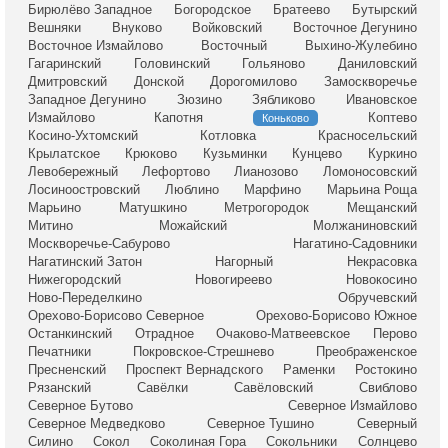
Бирюлёво Западное
Богородское
Братеево
Бутырский
Вешняки
Внуково
Войковский
Восточное Дегунино
Восточное Измайлово
Восточный
Выхино-Жулебино
Гагаринский
Головинский
Гольяново
Даниловский
Дмитровский
Донской
Дорогомилово
Замоскворечье
Западное Дегунино
Зюзино
Зябликово
Ивановское
Измайлово
Капотня
Коптево
Коньково
Косино-Ухтомский
Котловка
Красносельский
Крылатское
Крюково
Кузьминки
Кунцево
Куркино
Левобережный
Лефортово
Лианозово
Ломоносовский
Лосиноостровский
Люблино
Марфино
Марьина Роща
Марьино
Матушкино
Метрогородок
Мещанский
Митино
Можайский
Молжаниновский
Москворечье-Сабурово
Нагатино-Садовники
Нагатинский Затон
Нагорный
Некрасовка
Нижегородский
Новогиреево
Новокосино
Ново-Переделкино
Обручевский
Орехово-Борисово Северное
Орехово-Борисово Южное
Останкинский
Отрадное
Очаково-Матвеевское
Перово
Печатники
Покровское-Стрешнево
Преображенское
Пресненский
Проспект Вернадского
Раменки
Ростокино
Рязанский
Савёлки
Савёловский
Свиблово
Северное Бутово
Северное Измайлово
Северное Медведково
Северное Тушино
Северный
Силино
Сокол
Соколиная Гора
Сокольники
Солнцево