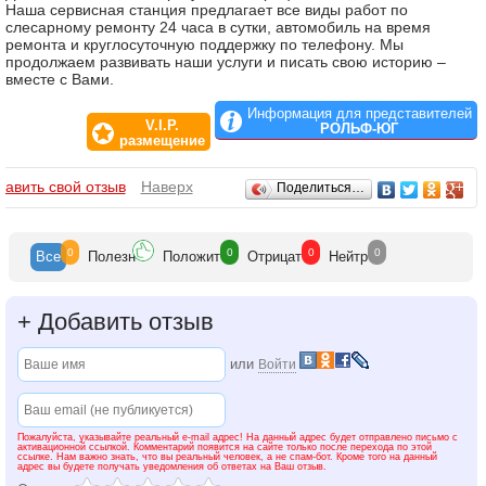
Наша сервисная станция предлагает все виды работ по
слесарному ремонту 24 часа в сутки, автомобиль на время
ремонта и круглосуточную поддержку по телефону. Мы
продолжаем развивать наши услуги и писать свою историю –
вместе с Вами.
Информация для представителей
V.I.P.
РОЛЬФ-ЮГ
размещение
Отзывы
бавить свой отзыв
Наверх
Поделиться…
0
0
0
0
Все
Полезн
Положит
Отрицат
Нейтр
+
Добавить отзыв
или
Войти
Пожалуйста, указывайте реальный e-mail адрес! На данный адрес будет отправлено письмо с
активационной ссылкой. Комментарий появится на сайте только после перехода по этой
ссылке. Нам важно знать, что вы реальный человек, а не спам-бот. Кроме того на данный
адрес вы будете получать уведомления об ответах на Ваш отзыв.