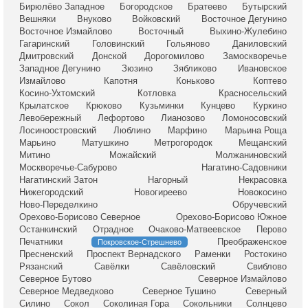
Бирюлёво Западное
Богородское
Братеево
Бутырский
Вешняки
Внуково
Войковский
Восточное Дегунино
Восточное Измайлово
Восточный
Выхино-Жулебино
Гагаринский
Головинский
Гольяново
Даниловский
Дмитровский
Донской
Дорогомилово
Замоскворечье
Западное Дегунино
Зюзино
Зябликово
Ивановское
Измайлово
Капотня
Коньково
Коптево
Косино-Ухтомский
Котловка
Красносельский
Крылатское
Крюково
Кузьминки
Кунцево
Куркино
Левобережный
Лефортово
Лианозово
Ломоносовский
Лосиноостровский
Люблино
Марфино
Марьина Роща
Марьино
Матушкино
Метрогородок
Мещанский
Митино
Можайский
Молжаниновский
Москворечье-Сабурово
Нагатино-Садовники
Нагатинский Затон
Нагорный
Некрасовка
Нижегородский
Новогиреево
Новокосино
Ново-Переделкино
Обручевский
Орехово-Борисово Северное
Орехово-Борисово Южное
Останкинский
Отрадное
Очаково-Матвеевское
Перово
Печатники
Преображенское
Покровское-Стрешнево
Пресненский
Проспект Вернадского
Раменки
Ростокино
Рязанский
Савёлки
Савёловский
Свиблово
Северное Бутово
Северное Измайлово
Северное Медведково
Северное Тушино
Северный
Силино
Сокол
Соколиная Гора
Сокольники
Солнцево