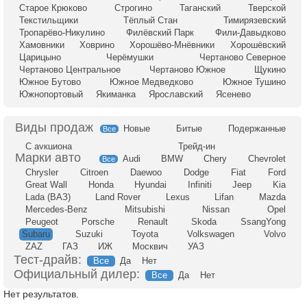
Старое Крюково
Строгино
Таганский
Тверской
Текстильщики
Тёплый Стан
Тимирязевский
Тропарёво-Никулино
Филёвский Парк
Фили-Давыдково
Хамовники
Ховрино
Хорошёво-Мнёвники
Хорошёвский
Царицыно
Черёмушки
Чертаново Северное
Чертаново Центральное
Чертаново Южное
Щукино
Южное Бутово
Южное Медведково
Южное Тушино
Южнопортовый
Якиманка
Ярославский
Ясенево
Новые
Битые
Подержанные
Все
С аукциона
Трейд-ин
Audi
BMW
Chery
Chevrolet
Все
Chrysler
Citroen
Daewoo
Dodge
Fiat
Ford
Great Wall
Honda
Hyundai
Infiniti
Jeep
Kia
Lada (ВАЗ)
Land Rover
Lexus
Lifan
Mazda
Mercedes-Benz
Mitsubishi
Nissan
Opel
Peugeot
Porsche
Renault
Skoda
SsangYong
Subaru
Suzuki
Toyota
Volkswagen
Volvo
ZAZ
ГАЗ
ИЖ
Москвич
УАЗ
Тест-драйв:
Все
Да
Нет
Официальный дилер:
Все
Да
Нет
Нет результатов.