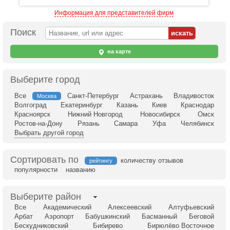
Информация для представителей фирм
Поиск
на карте
Выберите город
Все
Санкт-Петербург
Астрахань
Владивосток
Москва
Волгоград
Екатеринбург
Казань
Киев
Краснодар
Красноярск
Нижний Новгород
Новосибирск
Омск
Ростов-на-Дону
Рязань
Самара
Уфа
Челябинск
Выбрать другой город
Сортировать по
количеству отзывов
рейтингу
популярности
названию
Выберите район
Все
Академический
Алексеевский
Алтуфьевский
Арбат
Аэропорт
Бабушкинский
Басманный
Беговой
Бескудниковский
Бибирево
Бирюлёво Восточное