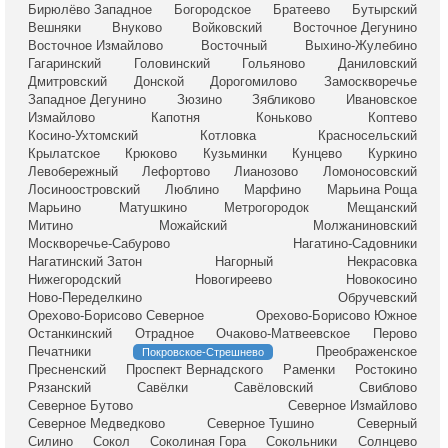
Бирюлёво Западное
Богородское
Братеево
Бутырский
Вешняки
Внуково
Войковский
Восточное Дегунино
Восточное Измайлово
Восточный
Выхино-Жулебино
Гагаринский
Головинский
Гольяново
Даниловский
Дмитровский
Донской
Дорогомилово
Замоскворечье
Западное Дегунино
Зюзино
Зябликово
Ивановское
Измайлово
Капотня
Коньково
Коптево
Косино-Ухтомский
Котловка
Красносельский
Крылатское
Крюково
Кузьминки
Кунцево
Куркино
Левобережный
Лефортово
Лианозово
Ломоносовский
Лосиноостровский
Люблино
Марфино
Марьина Роща
Марьино
Матушкино
Метрогородок
Мещанский
Митино
Можайский
Молжаниновский
Москворечье-Сабурово
Нагатино-Садовники
Нагатинский Затон
Нагорный
Некрасовка
Нижегородский
Новогиреево
Новокосино
Ново-Переделкино
Обручевский
Орехово-Борисово Северное
Орехово-Борисово Южное
Останкинский
Отрадное
Очаково-Матвеевское
Перово
Печатники
Преображенское
Покровское-Стрешнево
Пресненский
Проспект Вернадского
Раменки
Ростокино
Рязанский
Савёлки
Савёловский
Свиблово
Северное Бутово
Северное Измайлово
Северное Медведково
Северное Тушино
Северный
Силино
Сокол
Соколиная Гора
Сокольники
Солнцево