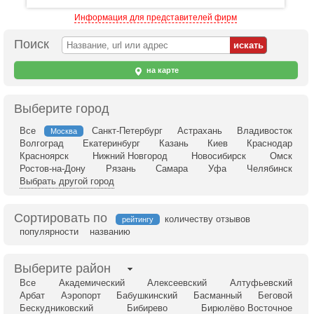
Информация для представителей фирм
Поиск
на карте
Выберите город
Все
Санкт-Петербург
Астрахань
Владивосток
Москва
Волгоград
Екатеринбург
Казань
Киев
Краснодар
Красноярск
Нижний Новгород
Новосибирск
Омск
Ростов-на-Дону
Рязань
Самара
Уфа
Челябинск
Выбрать другой город
Сортировать по
количеству отзывов
рейтингу
популярности
названию
Выберите район
Все
Академический
Алексеевский
Алтуфьевский
Арбат
Аэропорт
Бабушкинский
Басманный
Беговой
Бескудниковский
Бибирево
Бирюлёво Восточное