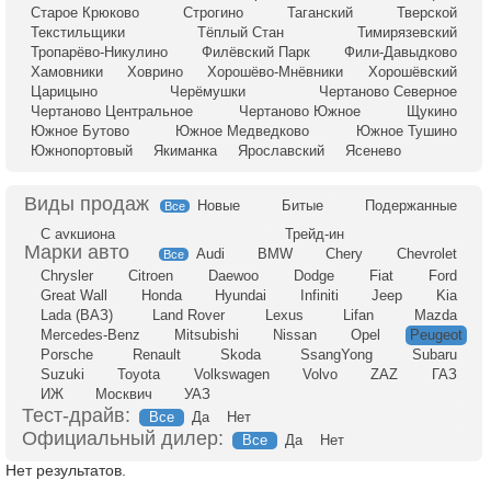
Старое Крюково
Строгино
Таганский
Тверской
Текстильщики
Тёплый Стан
Тимирязевский
Тропарёво-Никулино
Филёвский Парк
Фили-Давыдково
Хамовники
Ховрино
Хорошёво-Мнёвники
Хорошёвский
Царицыно
Черёмушки
Чертаново Северное
Чертаново Центральное
Чертаново Южное
Щукино
Южное Бутово
Южное Медведково
Южное Тушино
Южнопортовый
Якиманка
Ярославский
Ясенево
Новые
Битые
Подержанные
Все
С аукциона
Трейд-ин
Audi
BMW
Chery
Chevrolet
Все
Chrysler
Citroen
Daewoo
Dodge
Fiat
Ford
Great Wall
Honda
Hyundai
Infiniti
Jeep
Kia
Lada (ВАЗ)
Land Rover
Lexus
Lifan
Mazda
Mercedes-Benz
Mitsubishi
Nissan
Opel
Peugeot
Porsche
Renault
Skoda
SsangYong
Subaru
Suzuki
Toyota
Volkswagen
Volvo
ZAZ
ГАЗ
ИЖ
Москвич
УАЗ
Тест-драйв:
Все
Да
Нет
Официальный дилер:
Все
Да
Нет
Нет результатов.