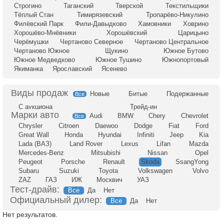
Строгино
Таганский
Тверской
Текстильщики
Тёплый Стан
Тимирязевский
Тропарёво-Никулино
Филёвский Парк
Фили-Давыдково
Хамовники
Ховрино
Хорошёво-Мнёвники
Хорошёвский
Царицыно
Черёмушки
Чертаново Северное
Чертаново Центральное
Чертаново Южное
Щукино
Южное Бутово
Южное Медведково
Южное Тушино
Южнопортовый
Якиманка
Ярославский
Ясенево
Новые
Битые
Подержанные
Все
С аукциона
Трейд-ин
Audi
BMW
Chery
Chevrolet
Все
Chrysler
Citroen
Daewoo
Dodge
Fiat
Ford
Great Wall
Honda
Hyundai
Infiniti
Jeep
Kia
Lada (ВАЗ)
Land Rover
Lexus
Lifan
Mazda
Mercedes-Benz
Mitsubishi
Nissan
Opel
Peugeot
Porsche
Renault
Skoda
SsangYong
Subaru
Suzuki
Toyota
Volkswagen
Volvo
ZAZ
ГАЗ
ИЖ
Москвич
УАЗ
Тест-драйв:
Все
Да
Нет
Официальный дилер:
Все
Да
Нет
Нет результатов.