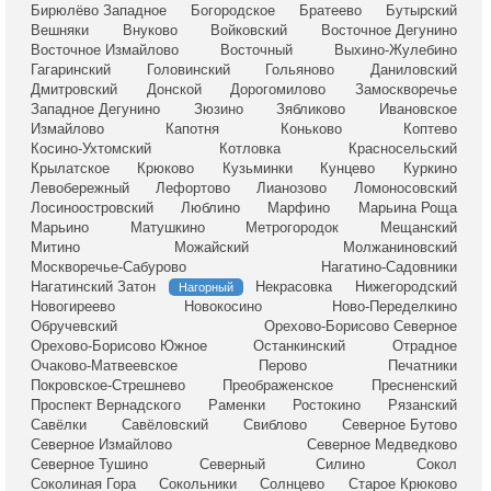
Бирюлёво Западное
Богородское
Братеево
Бутырский
Вешняки
Внуково
Войковский
Восточное Дегунино
Восточное Измайлово
Восточный
Выхино-Жулебино
Гагаринский
Головинский
Гольяново
Даниловский
Дмитровский
Донской
Дорогомилово
Замоскворечье
Западное Дегунино
Зюзино
Зябликово
Ивановское
Измайлово
Капотня
Коньково
Коптево
Косино-Ухтомский
Котловка
Красносельский
Крылатское
Крюково
Кузьминки
Кунцево
Куркино
Левобережный
Лефортово
Лианозово
Ломоносовский
Лосиноостровский
Люблино
Марфино
Марьина Роща
Марьино
Матушкино
Метрогородок
Мещанский
Митино
Можайский
Молжаниновский
Москворечье-Сабурово
Нагатино-Садовники
Нагатинский Затон
Некрасовка
Нижегородский
Нагорный
Новогиреево
Новокосино
Ново-Переделкино
Обручевский
Орехово-Борисово Северное
Орехово-Борисово Южное
Останкинский
Отрадное
Очаково-Матвеевское
Перово
Печатники
Покровское-Стрешнево
Преображенское
Пресненский
Проспект Вернадского
Раменки
Ростокино
Рязанский
Савёлки
Савёловский
Свиблово
Северное Бутово
Северное Измайлово
Северное Медведково
Северное Тушино
Северный
Силино
Сокол
Соколиная Гора
Сокольники
Солнцево
Старое Крюково