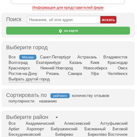
Информация для представителей фирм
Поиск
на карте
Выберите город
Все
Санкт-Петербург
Астрахань
Владивосток
Москва
Волгоград
Екатеринбург
Казань
Киев
Краснодар
Красноярск
Нижний Новгород
Новосибирск
Омск
Ростов-на-Дону
Рязань
Самара
Уфа
Челябинск
Выбрать другой город
Сортировать по
количеству отзывов
рейтингу
популярности
названию
Выберите район
Все
Академический
Алексеевский
Алтуфьевский
Арбат
Аэропорт
Бабушкинский
Басманный
Беговой
Бескудниковский
Бибирево
Бирюлёво Восточное