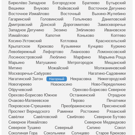
Бирюлёво Западное
Богородское
Братеево
Бутырский
Вешняки
Внуково
Войковский
Восточное Дегунино
Восточное Измайлово
Восточный
Выхино-Жулебино
Гагаринский
Головинский
Гольяново
Даниловский
Дмитровский
Донской
Дорогомилово
Замоскворечье
Западное Дегунино
Зюзино
Зябликово
Ивановское
Измайлово
Капотня
Коньково
Коптево
Косино-Ухтомский
Котловка
Красносельский
Крылатское
Крюково
Кузьминки
Кунцево
Куркино
Левобережный
Лефортово
Лианозово
Ломоносовский
Лосиноостровский
Люблино
Марфино
Марьина Роща
Марьино
Матушкино
Метрогородок
Мещанский
Митино
Можайский
Молжаниновский
Москворечье-Сабурово
Нагатино-Садовники
Нагатинский Затон
Некрасовка
Нижегородский
Нагорный
Новогиреево
Новокосино
Ново-Переделкино
Обручевский
Орехово-Борисово Северное
Орехово-Борисово Южное
Останкинский
Отрадное
Очаково-Матвеевское
Перово
Печатники
Покровское-Стрешнево
Преображенское
Пресненский
Проспект Вернадского
Раменки
Ростокино
Рязанский
Савёлки
Савёловский
Свиблово
Северное Бутово
Северное Измайлово
Северное Медведково
Северное Тушино
Северный
Силино
Сокол
Соколиная Гора
Сокольники
Солнцево
Старое Крюково