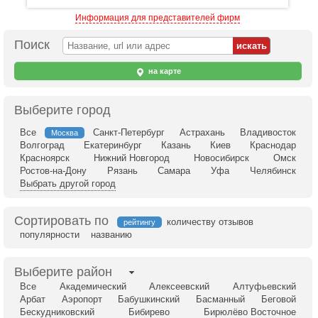
Информация для представителей фирм
Поиск
на карте
Выберите город
Все
Санкт-Петербург
Астрахань
Владивосток
Москва
Волгоград
Екатеринбург
Казань
Киев
Краснодар
Красноярск
Нижний Новгород
Новосибирск
Омск
Ростов-на-Дону
Рязань
Самара
Уфа
Челябинск
Выбрать другой город
Сортировать по
количеству отзывов
рейтингу
популярности
названию
Выберите район
Все
Академический
Алексеевский
Алтуфьевский
Арбат
Аэропорт
Бабушкинский
Басманный
Беговой
Бескудниковский
Бибирево
Бирюлёво Восточное