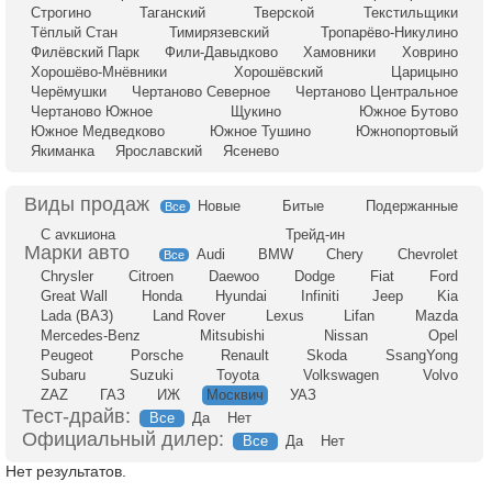
Строгино
Таганский
Тверской
Текстильщики
Тёплый Стан
Тимирязевский
Тропарёво-Никулино
Филёвский Парк
Фили-Давыдково
Хамовники
Ховрино
Хорошёво-Мнёвники
Хорошёвский
Царицыно
Черёмушки
Чертаново Северное
Чертаново Центральное
Чертаново Южное
Щукино
Южное Бутово
Южное Медведково
Южное Тушино
Южнопортовый
Якиманка
Ярославский
Ясенево
Новые
Битые
Подержанные
Все
С аукциона
Трейд-ин
Audi
BMW
Chery
Chevrolet
Все
Chrysler
Citroen
Daewoo
Dodge
Fiat
Ford
Great Wall
Honda
Hyundai
Infiniti
Jeep
Kia
Lada (ВАЗ)
Land Rover
Lexus
Lifan
Mazda
Mercedes-Benz
Mitsubishi
Nissan
Opel
Peugeot
Porsche
Renault
Skoda
SsangYong
Subaru
Suzuki
Toyota
Volkswagen
Volvo
ZAZ
ГАЗ
ИЖ
Москвич
УАЗ
Тест-драйв:
Все
Да
Нет
Официальный дилер:
Все
Да
Нет
Нет результатов.