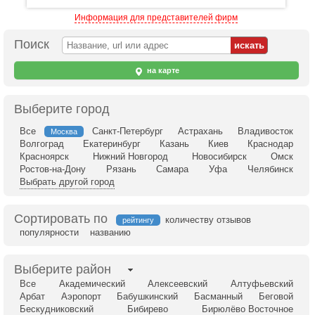
Информация для представителей фирм
Поиск
на карте
Выберите город
Все
Санкт-Петербург
Астрахань
Владивосток
Москва
Волгоград
Екатеринбург
Казань
Киев
Краснодар
Красноярск
Нижний Новгород
Новосибирск
Омск
Ростов-на-Дону
Рязань
Самара
Уфа
Челябинск
Выбрать другой город
Сортировать по
количеству отзывов
рейтингу
популярности
названию
Выберите район
Все
Академический
Алексеевский
Алтуфьевский
Арбат
Аэропорт
Бабушкинский
Басманный
Беговой
Бескудниковский
Бибирево
Бирюлёво Восточное