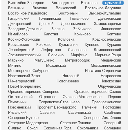
Бирюлёво Западное
Богородское
Братеево
Бутырский
Вешняки
Внуково
Войковский
Восточное Дегунино
Восточное Измайлово
Восточный
Выхино-Жулебино
Гагаринский
Головинский
Гольяново
Даниловский
Дмитровский
Донской
Дорогомилово
Замоскворечье
Западное Дегунино
Зюзино
Зябликово
Ивановское
Измайлово
Капотня
Коньково
Коптево
Косино-Ухтомский
Котловка
Красносельский
Крылатское
Крюково
Кузьминки
Кунцево
Куркино
Левобережный
Лефортово
Лианозово
Ломоносовский
Лосиноостровский
Люблино
Марфино
Марьина Роща
Марьино
Матушкино
Метрогородок
Мещанский
Митино
Можайский
Молжаниновский
Москворечье-Сабурово
Нагатино-Садовники
Нагатинский Затон
Нагорный
Некрасовка
Нижегородский
Новогиреево
Новокосино
Ново-Переделкино
Обручевский
Орехово-Борисово Северное
Орехово-Борисово Южное
Останкинский
Отрадное
Очаково-Матвеевское
Перово
Печатники
Покровское-Стрешнево
Преображенское
Пресненский
Проспект Вернадского
Раменки
Ростокино
Рязанский
Савёлки
Савёловский
Свиблово
Северное Бутово
Северное Измайлово
Северное Медведково
Северное Тушино
Северный
Силино
Сокол
Соколиная Гора
Сокольники
Солнцево