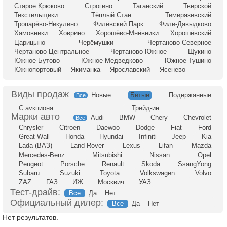
Старое Крюково
Строгино
Таганский
Тверской
Текстильщики
Тёплый Стан
Тимирязевский
Тропарёво-Никулино
Филёвский Парк
Фили-Давыдково
Хамовники
Ховрино
Хорошёво-Мнёвники
Хорошёвский
Царицыно
Черёмушки
Чертаново Северное
Чертаново Центральное
Чертаново Южное
Щукино
Южное Бутово
Южное Медведково
Южное Тушино
Южнопортовый
Якиманка
Ярославский
Ясенево
Новые
Битые
Подержанные
Все
С аукциона
Трейд-ин
Audi
BMW
Chery
Chevrolet
Все
Chrysler
Citroen
Daewoo
Dodge
Fiat
Ford
Great Wall
Honda
Hyundai
Infiniti
Jeep
Kia
Lada (ВАЗ)
Land Rover
Lexus
Lifan
Mazda
Mercedes-Benz
Mitsubishi
Nissan
Opel
Peugeot
Porsche
Renault
Skoda
SsangYong
Subaru
Suzuki
Toyota
Volkswagen
Volvo
ZAZ
ГАЗ
ИЖ
Москвич
УАЗ
Тест-драйв:
Все
Да
Нет
Официальный дилер:
Все
Да
Нет
Нет результатов.