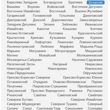
Бирюлёво Западное
Богородское
Братеево
Бутырский
Вешняки
Внуково
Войковский
Восточное Дегунино
Восточное Измайлово
Восточный
Выхино-Жулебино
Гагаринский
Головинский
Гольяново
Даниловский
Дмитровский
Донской
Дорогомилово
Замоскворечье
Западное Дегунино
Зюзино
Зябликово
Ивановское
Измайлово
Капотня
Коньково
Коптево
Косино-Ухтомский
Котловка
Красносельский
Крылатское
Крюково
Кузьминки
Кунцево
Куркино
Левобережный
Лефортово
Лианозово
Ломоносовский
Лосиноостровский
Люблино
Марфино
Марьина Роща
Марьино
Матушкино
Метрогородок
Мещанский
Митино
Можайский
Молжаниновский
Москворечье-Сабурово
Нагатино-Садовники
Нагатинский Затон
Нагорный
Некрасовка
Нижегородский
Новогиреево
Новокосино
Ново-Переделкино
Обручевский
Орехово-Борисово Северное
Орехово-Борисово Южное
Останкинский
Отрадное
Очаково-Матвеевское
Перово
Печатники
Покровское-Стрешнево
Преображенское
Пресненский
Проспект Вернадского
Раменки
Ростокино
Рязанский
Савёлки
Савёловский
Свиблово
Северное Бутово
Северное Измайлово
Северное Медведково
Северное Тушино
Северный
Силино
Сокол
Соколиная Гора
Сокольники
Солнцево