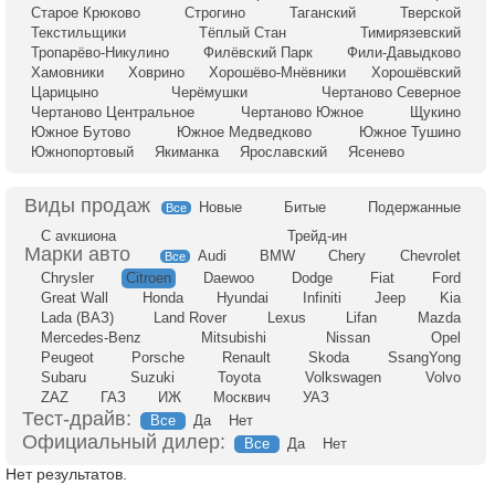
Старое Крюково
Строгино
Таганский
Тверской
Текстильщики
Тёплый Стан
Тимирязевский
Тропарёво-Никулино
Филёвский Парк
Фили-Давыдково
Хамовники
Ховрино
Хорошёво-Мнёвники
Хорошёвский
Царицыно
Черёмушки
Чертаново Северное
Чертаново Центральное
Чертаново Южное
Щукино
Южное Бутово
Южное Медведково
Южное Тушино
Южнопортовый
Якиманка
Ярославский
Ясенево
Новые
Битые
Подержанные
Все
С аукциона
Трейд-ин
Audi
BMW
Chery
Chevrolet
Все
Chrysler
Citroen
Daewoo
Dodge
Fiat
Ford
Great Wall
Honda
Hyundai
Infiniti
Jeep
Kia
Lada (ВАЗ)
Land Rover
Lexus
Lifan
Mazda
Mercedes-Benz
Mitsubishi
Nissan
Opel
Peugeot
Porsche
Renault
Skoda
SsangYong
Subaru
Suzuki
Toyota
Volkswagen
Volvo
ZAZ
ГАЗ
ИЖ
Москвич
УАЗ
Тест-драйв:
Все
Да
Нет
Официальный дилер:
Все
Да
Нет
Нет результатов.