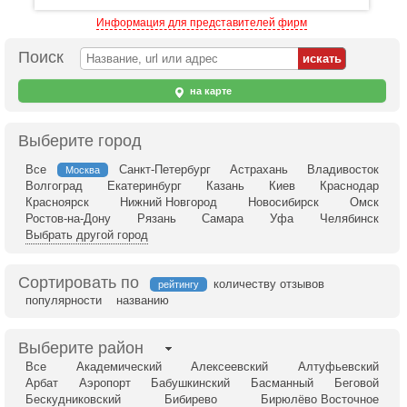
Информация для представителей фирм
Поиск
на карте
Выберите город
Все
Санкт-Петербург
Астрахань
Владивосток
Москва
Волгоград
Екатеринбург
Казань
Киев
Краснодар
Красноярск
Нижний Новгород
Новосибирск
Омск
Ростов-на-Дону
Рязань
Самара
Уфа
Челябинск
Выбрать другой город
Сортировать по
количеству отзывов
рейтингу
популярности
названию
Выберите район
Все
Академический
Алексеевский
Алтуфьевский
Арбат
Аэропорт
Бабушкинский
Басманный
Беговой
Бескудниковский
Бибирево
Бирюлёво Восточное