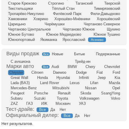
Старое Крюково
Строгино
Таганский
Тверской
Текстильщики
Тёплый Стан
Тимирязевский
Тропарёво-Никулино
Филёвский Парк
Фили-Давыдково
Хамовники
Ховрино
Хорошёво-Мнёвники
Хорошёвский
Царицыно
Черёмушки
Чертаново Северное
Чертаново Центральное
Чертаново Южное
Щукино
Южное Бутово
Южное Медведково
Южное Тушино
Южнопортовый
Якиманка
Ярославский
Ясенево
Новые
Битые
Подержанные
Все
С аукциона
Трейд-ин
Audi
BMW
Chery
Chevrolet
Все
Chrysler
Citroen
Daewoo
Dodge
Fiat
Ford
Great Wall
Honda
Hyundai
Infiniti
Jeep
Kia
Lada (ВАЗ)
Land Rover
Lexus
Lifan
Mazda
Mercedes-Benz
Mitsubishi
Nissan
Opel
Peugeot
Porsche
Renault
Skoda
SsangYong
Subaru
Suzuki
Toyota
Volkswagen
Volvo
ZAZ
ГАЗ
ИЖ
Москвич
УАЗ
Тест-драйв:
Все
Да
Нет
Официальный дилер:
Все
Да
Нет
Нет результатов.