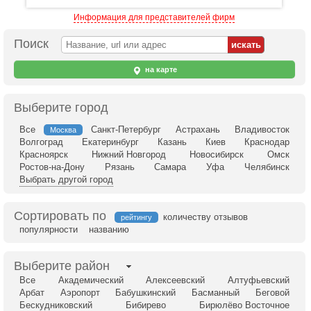
Информация для представителей фирм
Поиск
на карте
Выберите город
Все
Санкт-Петербург
Астрахань
Владивосток
Москва
Волгоград
Екатеринбург
Казань
Киев
Краснодар
Красноярск
Нижний Новгород
Новосибирск
Омск
Ростов-на-Дону
Рязань
Самара
Уфа
Челябинск
Выбрать другой город
Сортировать по
количеству отзывов
рейтингу
популярности
названию
Выберите район
Все
Академический
Алексеевский
Алтуфьевский
Арбат
Аэропорт
Бабушкинский
Басманный
Беговой
Бескудниковский
Бибирево
Бирюлёво Восточное