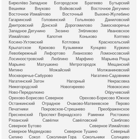
Бирюлёво Западное
Богородское
Братеево
Бутырский
Вешняки
Внуково
Войковский
Восточное Дегунино
Восточное Измайлово
Восточный
Выхино-Жулебино
Гагаринский
Головинский
Гольяново
Даниловский
Дмитровский
Донской
Дорогомилово
Замоскворечье
Западное Дегунино
Зюзино
Зябликово
Ивановское
Измайлово
Капотня
Коньково
Коптево
Косино-Ухтомский
Котловка
Красносельский
Крылатское
Крюково
Кузьминки
Кунцево
Куркино
Левобережный
Лефортово
Лианозово
Ломоносовский
Лосиноостровский
Люблино
Марфино
Марьина Роща
Марьино
Матушкино
Метрогородок
Мещанский
Митино
Можайский
Молжаниновский
Москворечье-Сабурово
Нагатино-Садовники
Нагатинский Затон
Нагорный
Некрасовка
Нижегородский
Новогиреево
Новокосино
Ново-Переделкино
Обручевский
Орехово-Борисово Северное
Орехово-Борисово Южное
Останкинский
Отрадное
Очаково-Матвеевское
Перово
Печатники
Покровское-Стрешнево
Преображенское
Пресненский
Проспект Вернадского
Раменки
Ростокино
Рязанский
Савёлки
Савёловский
Свиблово
Северное Бутово
Северное Измайлово
Северное Медведково
Северное Тушино
Северный
Силино
Сокол
Соколиная Гора
Сокольники
Солнцево