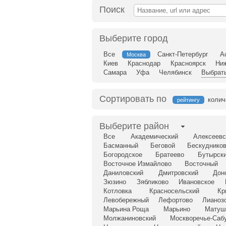
Поиск
Выберите город
Все
Санкт-Петербург
А
Москва
Киев
Краснодар
Красноярск
Ни
Самара
Уфа
Челябинск
Выбрать
Сортировать по
колич
рейтингу
Выберите район
Все
Академический
Алексеевс
Басманный
Беговой
Бескудников
Богородское
Братеево
Бутырск
Восточное Измайлово
Восточный
Даниловский
Дмитровский
Дон
Зюзино
Зябликово
Ивановское
Котловка
Красносельский
Кр
Левобережный
Лефортово
Лианоз
Марьина Роща
Марьино
Матуш
Молжаниновский
Москворечье-Саб