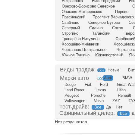
Некрасовка
Нижегородский
Но
Орехово-Борисово Северное
О
Очаково-Матвеевское
Перово
Пресненский
Проспект Вернадского
Свиблово
Северное Бутово
Се
Северный
Силино
Сокол
С
Строгино
Таганский
Тверс
Тропарёво-Никулино
Филёвский
Хорошёво-Мнёвники
Хорошёвск
Чертаново Центральное
Чертанов
Южное Тушино
Южнопортовый
Як
Новые
Бит
Все
Audi
BMW
Все
Dodge
Fiat
Ford
Great Wal
Land Rover
Lexus
Lifan
Peugeot
Porsche
Renault
Volkswagen
Volvo
ZAZ
ГА
Тест-драйв:
Все
Да
Нет
Официальный дилер:
Все
Д
Нет результатов.