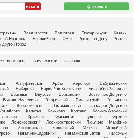
на карте
страхань
Владивосток
Волгоград
Екатеринбург
Казань
жний Новгород
Новосибирск
Омск
Ростов-на-Дону
Рязань
 другой город
еству отзывов
популярности
названию
кий
Алтуфьевский
Арбат
Аэропорт
Бабушкинский
ский
Бибирево
Бирюлёво Восточное
Бирюлёво Западное
ий
Вешняки
Внуково
Войковский
Восточное Дегунино
Выхино-Жулебино
Гагаринский
Головинский
Гольяново
ской
Дорогомилово
Замоскворечье
Западное Дегунино
Измайлово
Капотня
Коньково
Коптево
Косино-Ухтомский
ылатское
Крюково
Кузьминки
Кунцево
Куркино
ово
Ломоносовский
Лосиноостровский
Люблино
Марфино
кино
Метрогородок
Мещанский
Митино
Можайский
урово
Нагатино-Садовники
Нагатинский Затон
Нагорный