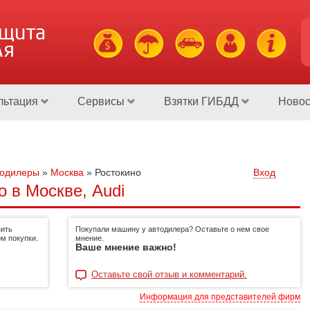
ащита
ля
льтация
Сервисы
Взятки ГИБДД
Новос
тодилеры
»
Москва
»
Ростокино
Вход
 в Москве, Audi
пить
Покупали машину у автодилера? Оставьте о нем свое
м покупки.
мнение.
Ваше мнение важно!
Оставьте свой отзыв и комментарий.
Информация для представителей фирм