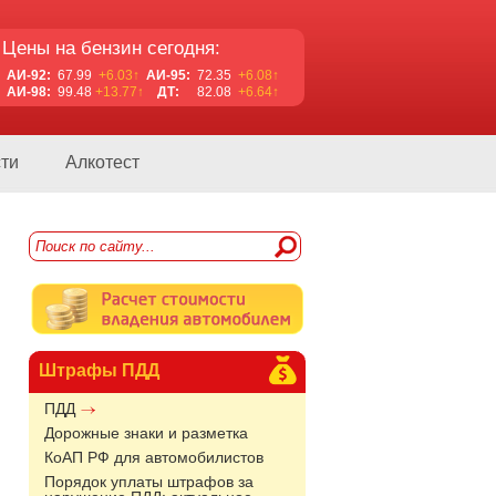
Цены на бензин сегодня:
АИ-92:
67.99
+6.03↑
АИ-95:
72.35
+6.08↑
АИ-98:
99.48
+13.77↑
ДТ:
82.08
+6.64↑
ти
Алкотест
Штрафы ПДД
ПДД
Дорожные знаки и разметка
КоАП РФ для автомобилистов
Порядок уплаты штрафов за