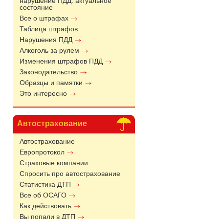
нарушение ПДД: актуальное
состояние
Все о штрафах
Таблица штрафов
Нарушения ПДД
Алкоголь за рулем
Изменения штрафов ПДД
Законодательство
Образцы и памятки
Это интересно
Автострахование
Автострахование
Европротокол
Страховые компании
Спросить про автострахование
Статистика ДТП
Все об ОСАГО
Как действовать
Вы попали в ДТП