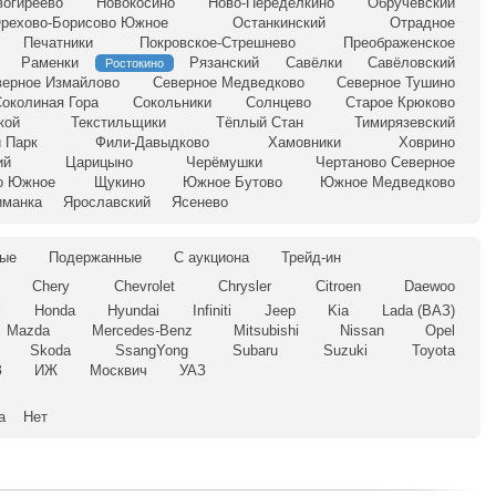
вогиреево
Новокосино
Ново-Переделкино
Обручевский
рехово-Борисово Южное
Останкинский
Отрадное
Печатники
Покровское-Стрешнево
Преображенское
Раменки
Рязанский
Савёлки
Савёловский
Ростокино
верное Измайлово
Северное Медведково
Северное Тушино
околиная Гора
Сокольники
Солнцево
Старое Крюково
кой
Текстильщики
Тёплый Стан
Тимирязевский
 Парк
Фили-Давыдково
Хамовники
Ховрино
ий
Царицыно
Черёмушки
Чертаново Северное
о Южное
Щукино
Южное Бутово
Южное Медведково
иманка
Ярославский
Ясенево
ые
Подержанные
С аукциона
Трейд-ин
Chery
Chevrolet
Chrysler
Citroen
Daewoo
l
Honda
Hyundai
Infiniti
Jeep
Kia
Lada (ВАЗ)
Mazda
Mercedes-Benz
Mitsubishi
Nissan
Opel
Skoda
SsangYong
Subaru
Suzuki
Toyota
З
ИЖ
Москвич
УАЗ
а
Нет