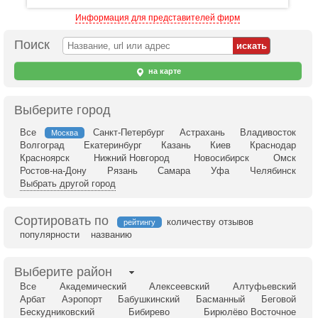
Информация для представителей фирм
Поиск
на карте
Выберите город
Все
Санкт-Петербург
Астрахань
Владивосток
Москва
Волгоград
Екатеринбург
Казань
Киев
Краснодар
Красноярск
Нижний Новгород
Новосибирск
Омск
Ростов-на-Дону
Рязань
Самара
Уфа
Челябинск
Выбрать другой город
Сортировать по
количеству отзывов
рейтингу
популярности
названию
Выберите район
Все
Академический
Алексеевский
Алтуфьевский
Арбат
Аэропорт
Бабушкинский
Басманный
Беговой
Бескудниковский
Бибирево
Бирюлёво Восточное