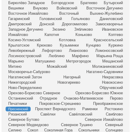
Бирюлёво Западное
Богородское
Братеево
Бутырский
Вешняки
Внуково
Войковский
Восточное Дегунино
Восточное Измайлово
Восточный
Выхино-Жулебино
Гагаринский
Головинский
Гольяново
Даниловский
Дмитровский
Донской
Дорогомилово
Замоскворечье
Западное Дегунино
Зюзино
Зябликово
Ивановское
Измайлово
Капотня
Коньково
Коптево
Косино-Ухтомский
Котловка
Красносельский
Крылатское
Крюково
Кузьминки
Кунцево
Куркино
Левобережный
Лефортово
Лианозово
Ломоносовский
Лосиноостровский
Люблино
Марфино
Марьина Роща
Марьино
Матушкино
Метрогородок
Мещанский
Митино
Можайский
Молжаниновский
Москворечье-Сабурово
Нагатино-Садовники
Нагатинский Затон
Нагорный
Некрасовка
Нижегородский
Новогиреево
Новокосино
Ново-Переделкино
Обручевский
Орехово-Борисово Северное
Орехово-Борисово Южное
Останкинский
Отрадное
Очаково-Матвеевское
Перово
Печатники
Покровское-Стрешнево
Преображенское
Проспект Вернадского
Раменки
Ростокино
Пресненский
Рязанский
Савёлки
Савёловский
Свиблово
Северное Бутово
Северное Измайлово
Северное Медведково
Северное Тушино
Северный
Силино
Сокол
Соколиная Гора
Сокольники
Солнцево