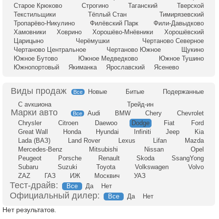
Старое Крюково
Строгино
Таганский
Тверской
Текстильщики
Тёплый Стан
Тимирязевский
Тропарёво-Никулино
Филёвский Парк
Фили-Давыдково
Хамовники
Ховрино
Хорошёво-Мнёвники
Хорошёвский
Царицыно
Черёмушки
Чертаново Северное
Чертаново Центральное
Чертаново Южное
Щукино
Южное Бутово
Южное Медведково
Южное Тушино
Южнопортовый
Якиманка
Ярославский
Ясенево
Новые
Битые
Подержанные
Все
С аукциона
Трейд-ин
Audi
BMW
Chery
Chevrolet
Все
Chrysler
Citroen
Daewoo
Dodge
Fiat
Ford
Great Wall
Honda
Hyundai
Infiniti
Jeep
Kia
Lada (ВАЗ)
Land Rover
Lexus
Lifan
Mazda
Mercedes-Benz
Mitsubishi
Nissan
Opel
Peugeot
Porsche
Renault
Skoda
SsangYong
Subaru
Suzuki
Toyota
Volkswagen
Volvo
ZAZ
ГАЗ
ИЖ
Москвич
УАЗ
Тест-драйв:
Все
Да
Нет
Официальный дилер:
Все
Да
Нет
Нет результатов.