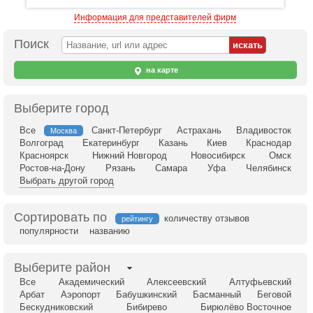
Информация для представителей фирм
Поиск
на карте
Выберите город
Все
Санкт-Петербург
Астрахань
Владивосток
Москва
Волгоград
Екатеринбург
Казань
Киев
Краснодар
Красноярск
Нижний Новгород
Новосибирск
Омск
Ростов-на-Дону
Рязань
Самара
Уфа
Челябинск
Выбрать другой город
Сортировать по
количеству отзывов
рейтингу
популярности
названию
Выберите район
Все
Академический
Алексеевский
Алтуфьевский
Арбат
Аэропорт
Бабушкинский
Басманный
Беговой
Бескудниковский
Бибирево
Бирюлёво Восточное