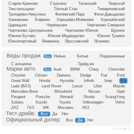
Старое Крюково
Строгино
Таганский
Тверской
Текстильщики
Тёплый Стан
Тимирязевский
Тропарёво-Никулино
Филёвский Парк
Фили-Давыдково
Хамовники
Ховрино
Хорошёво-Мнёвники
Хорошёвский
Царицыно
Черёмушки
Чертаново Северное
Чертаново Центральное
Чертаново Южное
Щукино
Южное Бутово
Южное Медведково
Южное Тушино
Южнопортовый
Якиманка
Ярославский
Ясенево
Новые
Битые
Подержанные
Все
С аукциона
Трейд-ин
Audi
BMW
Chery
Chevrolet
Все
Chrysler
Citroen
Daewoo
Dodge
Fiat
Ford
Great Wall
Honda
Hyundai
Infiniti
Jeep
Kia
Lada (ВАЗ)
Land Rover
Lexus
Lifan
Mazda
Mercedes-Benz
Mitsubishi
Nissan
Opel
Peugeot
Porsche
Renault
Skoda
SsangYong
Subaru
Suzuki
Toyota
Volkswagen
Volvo
ZAZ
ГАЗ
ИЖ
Москвич
УАЗ
Тест-драйв:
Все
Да
Нет
Официальный дилер:
Все
Да
Нет
1—1 из 1.