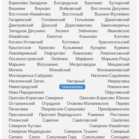
Бирюлёво Западное
Богородское
Братеево
Бутырский
Вешняки
Внуково
Войковский
Восточное Дегунино
Восточное Измайлово
Восточный
Выхино-Жулебино
Гагаринский
Головинский
Гольяново
Даниловский
Дмитровский
Донской
Дорогомилово
Замоскворечье
Западное Дегунино
Зюзино
Зябликово
Ивановское
Измайлово
Капотня
Коньково
Коптево
Косино-Ухтомский
Котловка
Красносельский
Крылатское
Крюково
Кузьминки
Кунцево
Куркино
Левобережный
Лефортово
Лианозово
Ломоносовский
Лосиноостровский
Люблино
Марфино
Марьина Роща
Марьино
Матушкино
Метрогородок
Мещанский
Митино
Можайский
Молжаниновский
Москворечье-Сабурово
Нагатино-Садовники
Нагатинский Затон
Нагорный
Некрасовка
Нижегородский
Новокосино
Новогиреево
Ново-Переделкино
Обручевский
Орехово-Борисово Северное
Орехово-Борисово Южное
Останкинский
Отрадное
Очаково-Матвеевское
Перово
Печатники
Покровское-Стрешнево
Преображенское
Пресненский
Проспект Вернадского
Раменки
Ростокино
Рязанский
Савёлки
Савёловский
Свиблово
Северное Бутово
Северное Измайлово
Северное Медведково
Северное Тушино
Северный
Силино
Сокол
Соколиная Гора
Сокольники
Солнцево