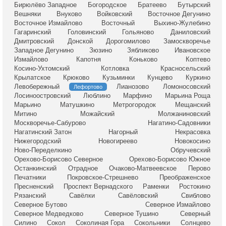
Бирюлёво Западное
Богородское
Братеево
Бутырский
Вешняки
Внуково
Войковский
Восточное Дегунино
Восточное Измайлово
Восточный
Выхино-Жулебино
Гагаринский
Головинский
Гольяново
Даниловский
Дмитровский
Донской
Дорогомилово
Замоскворечье
Западное Дегунино
Зюзино
Зябликово
Ивановское
Измайлово
Капотня
Коньково
Коптево
Косино-Ухтомский
Котловка
Красносельский
Крылатское
Крюково
Кузьминки
Кунцево
Куркино
Левобережный
Лианозово
Ломоносовский
Лефортово
Лосиноостровский
Люблино
Марфино
Марьина Роща
Марьино
Матушкино
Метрогородок
Мещанский
Митино
Можайский
Молжаниновский
Москворечье-Сабурово
Нагатино-Садовники
Нагатинский Затон
Нагорный
Некрасовка
Нижегородский
Новогиреево
Новокосино
Ново-Переделкино
Обручевский
Орехово-Борисово Северное
Орехово-Борисово Южное
Останкинский
Отрадное
Очаково-Матвеевское
Перово
Печатники
Покровское-Стрешнево
Преображенское
Пресненский
Проспект Вернадского
Раменки
Ростокино
Рязанский
Савёлки
Савёловский
Свиблово
Северное Бутово
Северное Измайлово
Северное Медведково
Северное Тушино
Северный
Силино
Сокол
Соколиная Гора
Сокольники
Солнцево