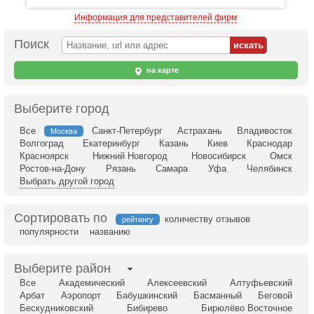
Информация для представителей фирм
Поиск
на карте
Выберите город
Все
Санкт-Петербург
Астрахань
Владивосток
Москва
Волгоград
Екатеринбург
Казань
Киев
Краснодар
Красноярск
Нижний Новгород
Новосибирск
Омск
Ростов-на-Дону
Рязань
Самара
Уфа
Челябинск
Выбрать другой город
Сортировать по
количеству отзывов
рейтингу
популярности
названию
Выберите район
Все
Академический
Алексеевский
Алтуфьевский
Арбат
Аэропорт
Бабушкинский
Басманный
Беговой
Бескудниковский
Бибирево
Бирюлёво Восточное