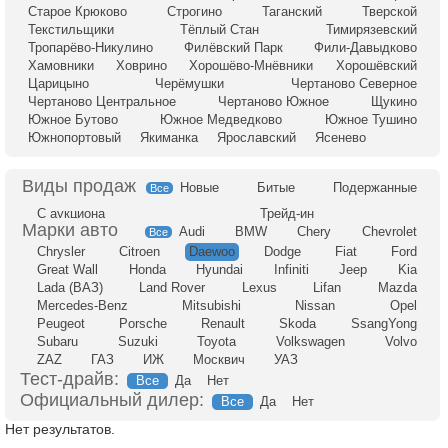
Старое Крюково
Строгино
Таганский
Тверской
Текстильщики
Тёплый Стан
Тимирязевский
Тропарёво-Никулино
Филёвский Парк
Фили-Давыдково
Хамовники
Ховрино
Хорошёво-Мнёвники
Хорошёвский
Царицыно
Черёмушки
Чертаново Северное
Чертаново Центральное
Чертаново Южное
Щукино
Южное Бутово
Южное Медведково
Южное Тушино
Южнопортовый
Якиманка
Ярославский
Ясенево
Новые
Битые
Подержанные
Все
С аукциона
Трейд-ин
Audi
BMW
Chery
Chevrolet
Все
Chrysler
Citroen
Daewoo
Dodge
Fiat
Ford
Great Wall
Honda
Hyundai
Infiniti
Jeep
Kia
Lada (ВАЗ)
Land Rover
Lexus
Lifan
Mazda
Mercedes-Benz
Mitsubishi
Nissan
Opel
Peugeot
Porsche
Renault
Skoda
SsangYong
Subaru
Suzuki
Toyota
Volkswagen
Volvo
ZAZ
ГАЗ
ИЖ
Москвич
УАЗ
Тест-драйв:
Все
Да
Нет
Официальный дилер:
Все
Да
Нет
Нет результатов.