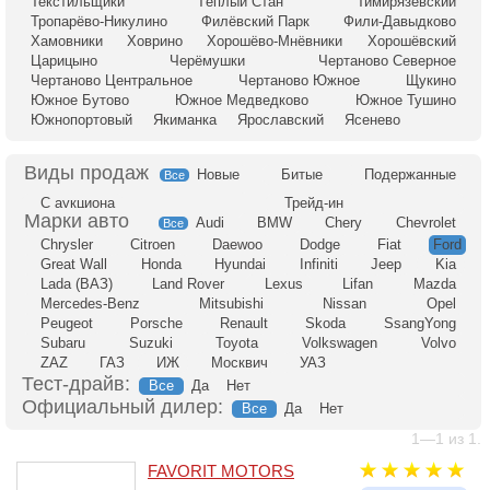
Текстильщики
Тёплый Стан
Тимирязевский
Тропарёво-Никулино
Филёвский Парк
Фили-Давыдково
Хамовники
Ховрино
Хорошёво-Мнёвники
Хорошёвский
Царицыно
Черёмушки
Чертаново Северное
Чертаново Центральное
Чертаново Южное
Щукино
Южное Бутово
Южное Медведково
Южное Тушино
Южнопортовый
Якиманка
Ярославский
Ясенево
Новые
Битые
Подержанные
Все
С аукциона
Трейд-ин
Audi
BMW
Chery
Chevrolet
Все
Chrysler
Citroen
Daewoo
Dodge
Fiat
Ford
Great Wall
Honda
Hyundai
Infiniti
Jeep
Kia
Lada (ВАЗ)
Land Rover
Lexus
Lifan
Mazda
Mercedes-Benz
Mitsubishi
Nissan
Opel
Peugeot
Porsche
Renault
Skoda
SsangYong
Subaru
Suzuki
Toyota
Volkswagen
Volvo
ZAZ
ГАЗ
ИЖ
Москвич
УАЗ
Тест-драйв:
Все
Да
Нет
Официальный дилер:
Все
Да
Нет
1—1 из 1.
FAVORIT MOTORS