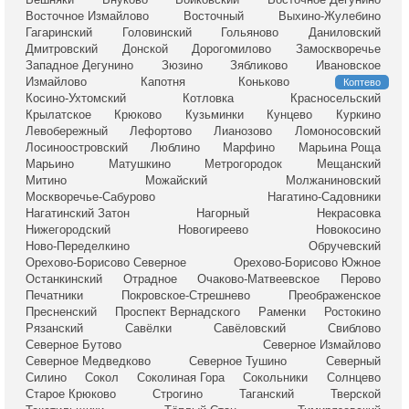
Восточное Измайлово
Восточный
Выхино-Жулебино
Гагаринский
Головинский
Гольяново
Даниловский
Дмитровский
Донской
Дорогомилово
Замоскворечье
Западное Дегунино
Зюзино
Зябликово
Ивановское
Измайлово
Капотня
Коньково
Коптево
Косино-Ухтомский
Котловка
Красносельский
Крылатское
Крюково
Кузьминки
Кунцево
Куркино
Левобережный
Лефортово
Лианозово
Ломоносовский
Лосиноостровский
Люблино
Марфино
Марьина Роща
Марьино
Матушкино
Метрогородок
Мещанский
Митино
Можайский
Молжаниновский
Москворечье-Сабурово
Нагатино-Садовники
Нагатинский Затон
Нагорный
Некрасовка
Нижегородский
Новогиреево
Новокосино
Ново-Переделкино
Обручевский
Орехово-Борисово Северное
Орехово-Борисово Южное
Останкинский
Отрадное
Очаково-Матвеевское
Перово
Печатники
Покровское-Стрешнево
Преображенское
Пресненский
Проспект Вернадского
Раменки
Ростокино
Рязанский
Савёлки
Савёловский
Свиблово
Северное Бутово
Северное Измайлово
Северное Медведково
Северное Тушино
Северный
Силино
Сокол
Соколиная Гора
Сокольники
Солнцево
Старое Крюково
Строгино
Таганский
Тверской