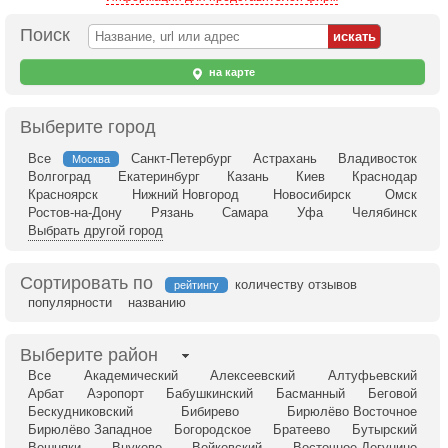
Поиск
на карте
Выберите город
Все
Санкт-Петербург
Астрахань
Владивосток
Москва
Волгоград
Екатеринбург
Казань
Киев
Краснодар
Красноярск
Нижний Новгород
Новосибирск
Омск
Ростов-на-Дону
Рязань
Самара
Уфа
Челябинск
Выбрать другой город
Сортировать по
количеству отзывов
рейтингу
популярности
названию
Выберите район
Все
Академический
Алексеевский
Алтуфьевский
Арбат
Аэропорт
Бабушкинский
Басманный
Беговой
Бескудниковский
Бибирево
Бирюлёво Восточное
Бирюлёво Западное
Богородское
Братеево
Бутырский
Вешняки
Внуково
Войковский
Восточное Дегунино