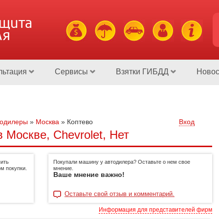
ащита
ля
льтация
Сервисы
Взятки ГИБДД
Новос
тодилеры
»
Москва
»
Коптево
Вход
 Москве, Chevrolet, Нет
пить
Покупали машину у автодилера? Оставьте о нем свое
м покупки.
мнение.
Ваше мнение важно!
Оставьте свой отзыв и комментарий.
Информация для представителей фирм