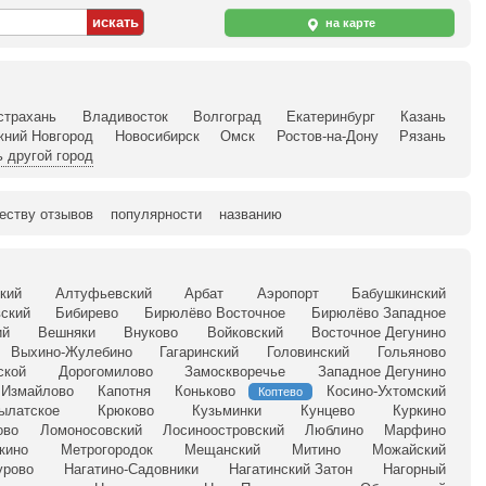
на карте
страхань
Владивосток
Волгоград
Екатеринбург
Казань
жний Новгород
Новосибирск
Омск
Ростов-на-Дону
Рязань
 другой город
еству отзывов
популярности
названию
кий
Алтуфьевский
Арбат
Аэропорт
Бабушкинский
ский
Бибирево
Бирюлёво Восточное
Бирюлёво Западное
ий
Вешняки
Внуково
Войковский
Восточное Дегунино
Выхино-Жулебино
Гагаринский
Головинский
Гольяново
ской
Дорогомилово
Замоскворечье
Западное Дегунино
Измайлово
Капотня
Коньково
Косино-Ухтомский
Коптево
ылатское
Крюково
Кузьминки
Кунцево
Куркино
ово
Ломоносовский
Лосиноостровский
Люблино
Марфино
кино
Метрогородок
Мещанский
Митино
Можайский
урово
Нагатино-Садовники
Нагатинский Затон
Нагорный