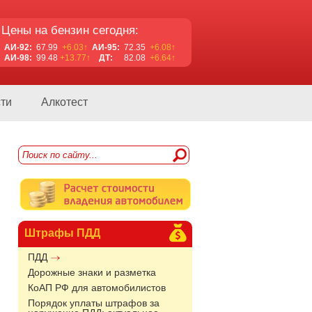
Цены на бензин сегодня:
АИ-92:
67.99
+6.03↑
АИ-95:
72.35
+6.08↑
АИ-98:
99.48
+13.77↑
ДТ:
82.08
+6.64↑
ти
Алкотест
Штрафы ПДД
ПДД
Дорожные знаки и разметка
КоАП РФ для автомобилистов
Порядок уплаты штрафов за