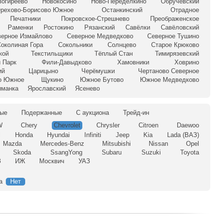
вогиреево
Новокосино
Ново-Переделкино
Обручевский
рехово-Борисово Южное
Останкинский
Отрадное
Печатники
Покровское-Стрешнево
Преображенское
Раменки
Ростокино
Рязанский
Савёлки
Савёловский
верное Измайлово
Северное Медведково
Северное Тушино
околиная Гора
Сокольники
Солнцево
Старое Крюково
кой
Текстильщики
Тёплый Стан
Тимирязевский
 Парк
Фили-Давыдково
Хамовники
Ховрино
ий
Царицыно
Черёмушки
Чертаново Северное
о Южное
Щукино
Южное Бутово
Южное Медведково
иманка
Ярославский
Ясенево
ые
Подержанные
С аукциона
Трейд-ин
W
Chery
Chevrolet
Chrysler
Citroen
Daewoo
l
Honda
Hyundai
Infiniti
Jeep
Kia
Lada (ВАЗ)
Mazda
Mercedes-Benz
Mitsubishi
Nissan
Opel
Skoda
SsangYong
Subaru
Suzuki
Toyota
З
ИЖ
Москвич
УАЗ
а
Нет