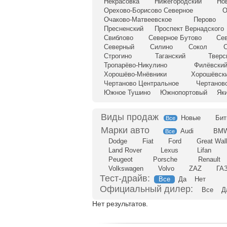
Некрасовка
Нижегородский
Но
Орехово-Борисово Северное
О
Очаково-Матвеевское
Перово
Пресненский
Проспект Вернадского
Свиблово
Северное Бутово
Се
Северный
Силино
Сокол
С
Строгино
Таганский
Тверс
Тропарёво-Никулино
Филёвский
Хорошёво-Мнёвники
Хорошёвск
Чертаново Центральное
Чертанов
Южное Тушино
Южнопортовый
Як
Новые
Бит
Все
Audi
BM
Все
Dodge
Fiat
Ford
Great Wal
Land Rover
Lexus
Lifan
Peugeot
Porsche
Renault
Volkswagen
Volvo
ZAZ
ГА
Тест-драйв:
Все
Да
Нет
Официальный дилер:
Все
Д
Нет результатов.