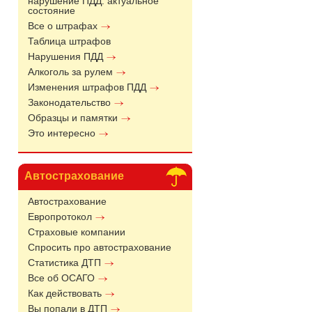
нарушение ПДД: актуальное
состояние
Все о штрафах
Таблица штрафов
Нарушения ПДД
Алкоголь за рулем
Изменения штрафов ПДД
Законодательство
Образцы и памятки
Это интересно
Автострахование
Автострахование
Европротокол
Страховые компании
Спросить про автострахование
Статистика ДТП
Все об ОСАГО
Как действовать
Вы попали в ДТП