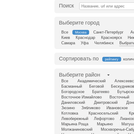
Поиск
Выберите город
Все
Санкт-Петербург
А
Москва
Киев
Краснодар
Красноярск
Ни
Самара
Уфа
Челябинск
Выбрать
Сортировать по
колич
рейтингу
Выберите район
Все
Академический
Алексеевс
Басманный
Беговой
Бескудников
Богородское
Братеево
Бутырск
Восточное Измайлово
Восточный
Даниловский
Дмитровский
Дон
Зюзино
Зябликово
Ивановское
Котловка
Красносельский
Кр
Левобережный
Лефортово
Лианоз
Марьина Роща
Марьино
Матуш
Молжаниновский
Москворечье-Саб