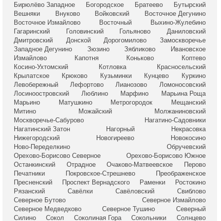
Бирюлёво Западное
Богородское
Братеево
Бутырский
Вешняки
Внуково
Войковский
Восточное Дегунино
Восточное Измайлово
Восточный
Выхино-Жулебино
Гагаринский
Головинский
Гольяново
Даниловский
Дмитровский
Донской
Дорогомилово
Замоскворечье
Западное Дегунино
Зюзино
Зябликово
Ивановское
Измайлово
Капотня
Коньково
Коптево
Косино-Ухтомский
Котловка
Красносельский
Крылатское
Крюково
Кузьминки
Кунцево
Куркино
Левобережный
Лефортово
Лианозово
Ломоносовский
Лосиноостровский
Люблино
Марфино
Марьина Роща
Марьино
Матушкино
Метрогородок
Мещанский
Митино
Можайский
Молжаниновский
Москворечье-Сабурово
Нагатино-Садовники
Нагатинский Затон
Нагорный
Некрасовка
Нижегородский
Новогиреево
Новокосино
Ново-Переделкино
Обручевский
Орехово-Борисово Северное
Орехово-Борисово Южное
Останкинский
Отрадное
Очаково-Матвеевское
Перово
Печатники
Покровское-Стрешнево
Преображенское
Пресненский
Проспект Вернадского
Раменки
Ростокино
Рязанский
Савёлки
Савёловский
Свиблово
Северное Бутово
Северное Измайлово
Северное Медведково
Северное Тушино
Северный
Силино
Сокол
Соколиная Гора
Сокольники
Солнцево