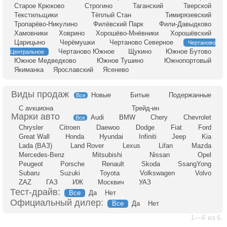
Старое Крюково
Строгино
Таганский
Тверской
Текстильщики
Тёплый Стан
Тимирязевский
Тропарёво-Никулино
Филёвский Парк
Фили-Давыдково
Хамовники
Ховрино
Хорошёво-Мнёвники
Хорошёвский
Царицыно
Черёмушки
Чертаново Северное
Чертаново
Чертаново Южное
Щукино
Южное Бутово
Центральное
Южное Медведково
Южное Тушино
Южнопортовый
Якиманка
Ярославский
Ясенево
Новые
Битые
Подержанные
Все
С аукциона
Трейд-ин
Audi
BMW
Chery
Chevrolet
Все
Chrysler
Citroen
Daewoo
Dodge
Fiat
Ford
Great Wall
Honda
Hyundai
Infiniti
Jeep
Kia
Lada (ВАЗ)
Land Rover
Lexus
Lifan
Mazda
Mercedes-Benz
Mitsubishi
Nissan
Opel
Peugeot
Porsche
Renault
Skoda
SsangYong
Subaru
Suzuki
Toyota
Volkswagen
Volvo
ZAZ
ГАЗ
ИЖ
Москвич
УАЗ
Тест-драйв:
Все
Да
Нет
Официальный дилер:
Все
Да
Нет
1—6 из 6.