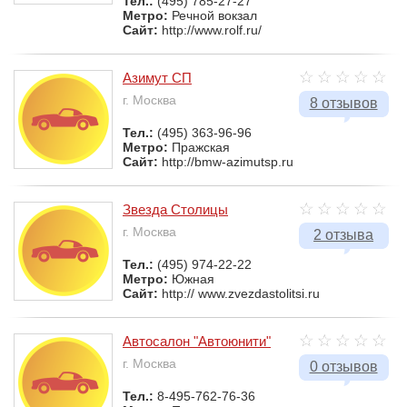
Тел.:
(495) 785-27-27
Метро:
Речной вокзал
Сайт:
http://www.rolf.ru/
Азимут СП
г. Москва
8 отзывов
Тел.:
(495) 363-96-96
Метро:
Пражская
Сайт:
http://bmw-azimutsp.ru
Звезда Столицы
г. Москва
2 отзыва
Тел.:
(495) 974-22-22
Метро:
Южная
Сайт:
http:// www.zvezdastolitsi.ru
Автосалон "Автоюнити"
г. Москва
0 отзывов
Тел.:
8-495-762-76-36