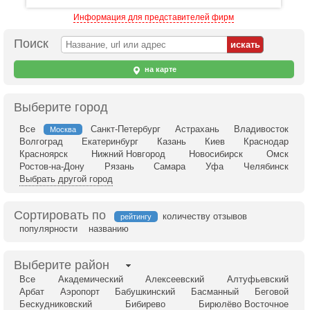
Информация для представителей фирм
Поиск
на карте
Выберите город
Все
Санкт-Петербург
Астрахань
Владивосток
Москва
Волгоград
Екатеринбург
Казань
Киев
Краснодар
Красноярск
Нижний Новгород
Новосибирск
Омск
Ростов-на-Дону
Рязань
Самара
Уфа
Челябинск
Выбрать другой город
Сортировать по
количеству отзывов
рейтингу
популярности
названию
Выберите район
Все
Академический
Алексеевский
Алтуфьевский
Арбат
Аэропорт
Бабушкинский
Басманный
Беговой
Бескудниковский
Бибирево
Бирюлёво Восточное