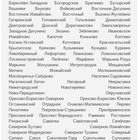
Бирюлёво Западное
Богородское
Братеево
Бутырский
Вешняки
Внуково
Войковский
Восточное Дегунино
Восточное Измайлово
Восточный
Выхино-Жулебино
Гагаринский
Головинский
Гольяново
Даниловский
Дмитровский
Донской
Дорогомилово
Замоскворечье
Западное Дегунино
Зюзино
Зябликово
Ивановское
Измайлово
Капотня
Коньково
Коптево
Косино-Ухтомский
Котловка
Красносельский
Крылатское
Крюково
Кузьминки
Кунцево
Куркино
Левобережный
Лефортово
Лианозово
Ломоносовский
Лосиноостровский
Люблино
Марфино
Марьина Роща
Марьино
Матушкино
Метрогородок
Мещанский
Митино
Можайский
Молжаниновский
Москворечье-Сабурово
Нагатино-Садовники
Нагатинский Затон
Нагорный
Некрасовка
Нижегородский
Новогиреево
Новокосино
Ново-Переделкино
Обручевский
Орехово-Борисово Северное
Орехово-Борисово Южное
Останкинский
Отрадное
Очаково-Матвеевское
Перово
Печатники
Покровское-Стрешнево
Преображенское
Пресненский
Проспект Вернадского
Раменки
Ростокино
Рязанский
Савёлки
Савёловский
Свиблово
Северное Бутово
Северное Измайлово
Северное Медведково
Северное Тушино
Северный
Силино
Сокол
Соколиная Гора
Сокольники
Солнцево