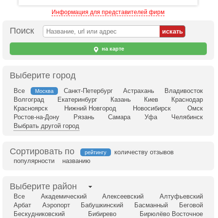
Информация для представителей фирм
Поиск
на карте
Выберите город
Все
Санкт-Петербург
Астрахань
Владивосток
Москва
Волгоград
Екатеринбург
Казань
Киев
Краснодар
Красноярск
Нижний Новгород
Новосибирск
Омск
Ростов-на-Дону
Рязань
Самара
Уфа
Челябинск
Выбрать другой город
Сортировать по
количеству отзывов
рейтингу
популярности
названию
Выберите район
Все
Академический
Алексеевский
Алтуфьевский
Арбат
Аэропорт
Бабушкинский
Басманный
Беговой
Бескудниковский
Бибирево
Бирюлёво Восточное