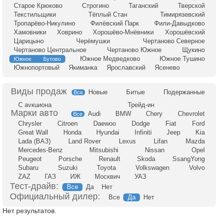
Старое Крюково
Строгино
Таганский
Тверской
Текстильщики
Тёплый Стан
Тимирязевский
Тропарёво-Никулино
Филёвский Парк
Фили-Давыдково
Хамовники
Ховрино
Хорошёво-Мнёвники
Хорошёвский
Царицыно
Черёмушки
Чертаново Северное
Чертаново Центральное
Чертаново Южное
Щукино
Южное Медведково
Южное Тушино
Южное Бутово
Южнопортовый
Якиманка
Ярославский
Ясенево
Новые
Битые
Подержанные
Все
С аукциона
Трейд-ин
Audi
BMW
Chery
Chevrolet
Все
Chrysler
Citroen
Daewoo
Dodge
Fiat
Ford
Great Wall
Honda
Hyundai
Infiniti
Jeep
Kia
Lada (ВАЗ)
Land Rover
Lexus
Lifan
Mazda
Mercedes-Benz
Mitsubishi
Nissan
Opel
Peugeot
Porsche
Renault
Skoda
SsangYong
Subaru
Suzuki
Toyota
Volkswagen
Volvo
ZAZ
ГАЗ
ИЖ
Москвич
УАЗ
Тест-драйв:
Все
Да
Нет
Официальный дилер:
Все
Да
Нет
Нет результатов.