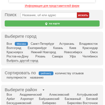
Информация для представителей фирм
Поиск
на карте
Выберите город
Все
Санкт-Петербург
Астрахань
Владивосток
Москва
Волгоград
Екатеринбург
Казань
Киев
Краснодар
Красноярск
Нижний Новгород
Новосибирск
Омск
Ростов-на-Дону
Рязань
Самара
Уфа
Челябинск
Выбрать другой город
Сортировать по
количеству отзывов
рейтингу
популярности
названию
Выберите район
Все
Академический
Алексеевский
Алтуфьевский
Арбат
Аэропорт
Бабушкинский
Басманный
Беговой
Бескудниковский
Бибирево
Бирюлёво Восточное