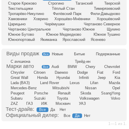
Старое Крюково
Строгино
Таганский
Тверской
Текстильщики
Тёплый Стан
Тимирязевский
Тропарёво-Никулино
Филёвский Парк
Фили-Давыдково
Хамовники
Ховрино
Хорошёво-Мнёвники
Хорошёвский
Царицыно
Черёмушки
Чертаново Северное
Чертаново Центральное
Чертаново Южное
Щукино
Южное Бутово
Южное Медведково
Южное Тушино
Южнопортовый
Якиманка
Ярославский
Ясенево
Новые
Битые
Подержанные
Все
С аукциона
Трейд-ин
Audi
BMW
Chery
Chevrolet
Все
Chrysler
Citroen
Daewoo
Dodge
Fiat
Ford
Great Wall
Honda
Hyundai
Infiniti
Jeep
Kia
Lada (ВАЗ)
Land Rover
Lexus
Lifan
Mazda
Mercedes-Benz
Mitsubishi
Nissan
Opel
Peugeot
Porsche
Renault
Skoda
SsangYong
Subaru
Suzuki
Toyota
Volkswagen
Volvo
ZAZ
ГАЗ
ИЖ
Москвич
УАЗ
Тест-драйв:
Все
Да
Нет
Официальный дилер:
Все
Да
Нет
1—1 из 1.