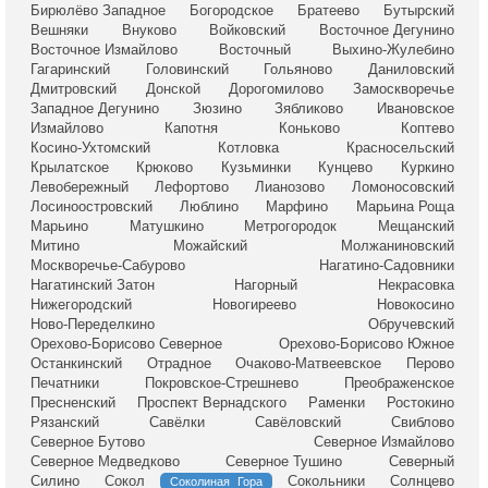
Бирюлёво Западное
Богородское
Братеево
Бутырский
Вешняки
Внуково
Войковский
Восточное Дегунино
Восточное Измайлово
Восточный
Выхино-Жулебино
Гагаринский
Головинский
Гольяново
Даниловский
Дмитровский
Донской
Дорогомилово
Замоскворечье
Западное Дегунино
Зюзино
Зябликово
Ивановское
Измайлово
Капотня
Коньково
Коптево
Косино-Ухтомский
Котловка
Красносельский
Крылатское
Крюково
Кузьминки
Кунцево
Куркино
Левобережный
Лефортово
Лианозово
Ломоносовский
Лосиноостровский
Люблино
Марфино
Марьина Роща
Марьино
Матушкино
Метрогородок
Мещанский
Митино
Можайский
Молжаниновский
Москворечье-Сабурово
Нагатино-Садовники
Нагатинский Затон
Нагорный
Некрасовка
Нижегородский
Новогиреево
Новокосино
Ново-Переделкино
Обручевский
Орехово-Борисово Северное
Орехово-Борисово Южное
Останкинский
Отрадное
Очаково-Матвеевское
Перово
Печатники
Покровское-Стрешнево
Преображенское
Пресненский
Проспект Вернадского
Раменки
Ростокино
Рязанский
Савёлки
Савёловский
Свиблово
Северное Бутово
Северное Измайлово
Северное Медведково
Северное Тушино
Северный
Силино
Сокол
Сокольники
Солнцево
Соколиная Гора