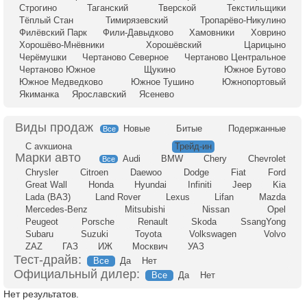
Строгино
Таганский
Тверской
Текстильщики
Тёплый Стан
Тимирязевский
Тропарёво-Никулино
Филёвский Парк
Фили-Давыдково
Хамовники
Ховрино
Хорошёво-Мнёвники
Хорошёвский
Царицыно
Черёмушки
Чертаново Северное
Чертаново Центральное
Чертаново Южное
Щукино
Южное Бутово
Южное Медведково
Южное Тушино
Южнопортовый
Якиманка
Ярославский
Ясенево
Новые
Битые
Подержанные
Все
С аукциона
Трейд-ин
Audi
BMW
Chery
Chevrolet
Все
Chrysler
Citroen
Daewoo
Dodge
Fiat
Ford
Great Wall
Honda
Hyundai
Infiniti
Jeep
Kia
Lada (ВАЗ)
Land Rover
Lexus
Lifan
Mazda
Mercedes-Benz
Mitsubishi
Nissan
Opel
Peugeot
Porsche
Renault
Skoda
SsangYong
Subaru
Suzuki
Toyota
Volkswagen
Volvo
ZAZ
ГАЗ
ИЖ
Москвич
УАЗ
Тест-драйв:
Все
Да
Нет
Официальный дилер:
Все
Да
Нет
Нет результатов.