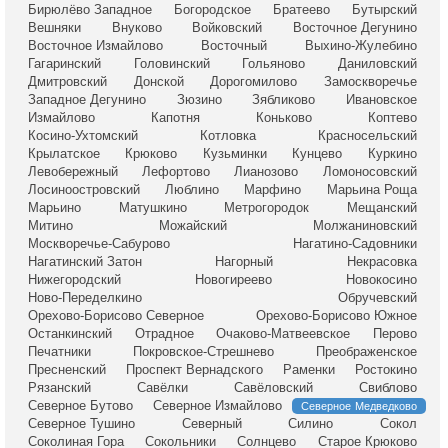
Бирюлёво Западное
Богородское
Братеево
Бутырский
Вешняки
Внуково
Войковский
Восточное Дегунино
Восточное Измайлово
Восточный
Выхино-Жулебино
Гагаринский
Головинский
Гольяново
Даниловский
Дмитровский
Донской
Дорогомилово
Замоскворечье
Западное Дегунино
Зюзино
Зябликово
Ивановское
Измайлово
Капотня
Коньково
Коптево
Косино-Ухтомский
Котловка
Красносельский
Крылатское
Крюково
Кузьминки
Кунцево
Куркино
Левобережный
Лефортово
Лианозово
Ломоносовский
Лосиноостровский
Люблино
Марфино
Марьина Роща
Марьино
Матушкино
Метрогородок
Мещанский
Митино
Можайский
Молжаниновский
Москворечье-Сабурово
Нагатино-Садовники
Нагатинский Затон
Нагорный
Некрасовка
Нижегородский
Новогиреево
Новокосино
Ново-Переделкино
Обручевский
Орехово-Борисово Северное
Орехово-Борисово Южное
Останкинский
Отрадное
Очаково-Матвеевское
Перово
Печатники
Покровское-Стрешнево
Преображенское
Пресненский
Проспект Вернадского
Раменки
Ростокино
Рязанский
Савёлки
Савёловский
Свиблово
Северное Бутово
Северное Измайлово
Северное Медведково
Северное Тушино
Северный
Силино
Сокол
Соколиная Гора
Сокольники
Солнцево
Старое Крюково