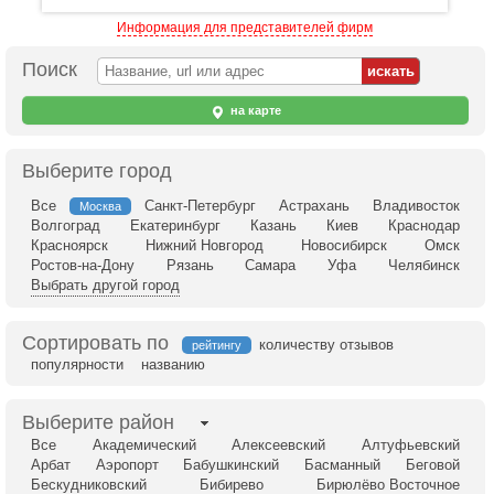
Информация для представителей фирм
Поиск
на карте
Выберите город
Все
Санкт-Петербург
Астрахань
Владивосток
Москва
Волгоград
Екатеринбург
Казань
Киев
Краснодар
Красноярск
Нижний Новгород
Новосибирск
Омск
Ростов-на-Дону
Рязань
Самара
Уфа
Челябинск
Выбрать другой город
Сортировать по
количеству отзывов
рейтингу
популярности
названию
Выберите район
Все
Академический
Алексеевский
Алтуфьевский
Арбат
Аэропорт
Бабушкинский
Басманный
Беговой
Бескудниковский
Бибирево
Бирюлёво Восточное