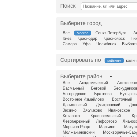
Поиск
Выберите город
Все
Санкт-Петербург
А
Москва
Киев
Краснодар
Красноярск
Ни
Самара
Уфа
Челябинск
Выбрать
Сортировать по
колич
рейтингу
Выберите район
Все
Академический
Алексеевс
Басманный
Беговой
Бескудников
Богородское
Братеево
Бутырск
Восточное Измайлово
Восточный
Даниловский
Дмитровский
Дон
Зюзино
Зябликово
Ивановское
Котловка
Красносельский
Кр
Левобережный
Лефортово
Лианоз
Марьина Роща
Марьино
Матуш
Молжаниновский
Москворечье-Саб