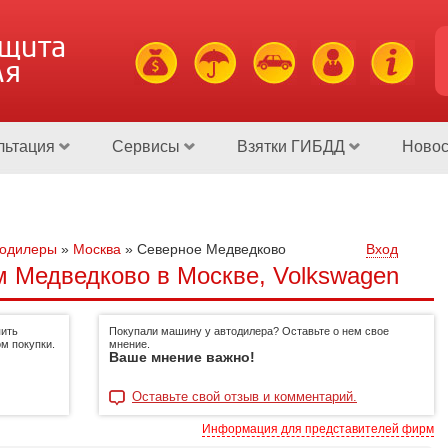
ащита
ля
льтация
Сервисы
Взятки ГИБДД
Новос
тодилеры
»
Москва
»
Северное Медведково
Вход
 Медведково в Москве, Volkswagen
пить
Покупали машину у автодилера? Оставьте о нем свое
м покупки.
мнение.
Ваше мнение важно!
Оставьте свой отзыв и комментарий.
Информация для представителей фирм