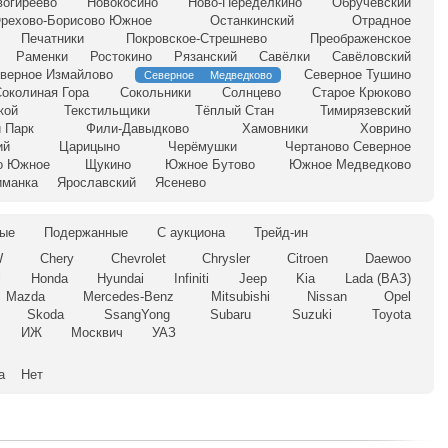
вогиреево
Новокосино
Ново-Переделкино
Обручевский
рехово-Борисово Южное
Останкинский
Отрадное
Печатники
Покровское-Стрешнево
Преображенское
Раменки
Ростокино
Рязанский
Савёлки
Савёловский
верное Измайлово
Северное Тушино
Северное Медведково
околиная Гора
Сокольники
Солнцево
Старое Крюково
кой
Текстильщики
Тёплый Стан
Тимирязевский
 Парк
Фили-Давыдково
Хамовники
Ховрино
ий
Царицыно
Черёмушки
Чертаново Северное
о Южное
Щукино
Южное Бутово
Южное Медведково
иманка
Ярославский
Ясенево
ые
Подержанные
С аукциона
Трейд-ин
W
Chery
Chevrolet
Chrysler
Citroen
Daewoo
l
Honda
Hyundai
Infiniti
Jeep
Kia
Lada (ВАЗ)
Mazda
Mercedes-Benz
Mitsubishi
Nissan
Opel
Skoda
SsangYong
Subaru
Suzuki
Toyota
ИЖ
Москвич
УАЗ
а
Нет