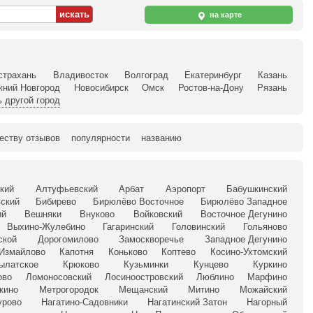
на карте
страхань
Владивосток
Волгоград
Екатеринбург
Казань
жний Новгород
Новосибирск
Омск
Ростов-на-Дону
Рязань
 другой город
еству отзывов
популярности
названию
кий
Алтуфьевский
Арбат
Аэропорт
Бабушкинский
ский
Бибирево
Бирюлёво Восточное
Бирюлёво Западное
ий
Вешняки
Внуково
Войковский
Восточное Дегунино
Выхино-Жулебино
Гагаринский
Головинский
Гольяново
ской
Дорогомилово
Замоскворечье
Западное Дегунино
Измайлово
Капотня
Коньково
Коптево
Косино-Ухтомский
ылатское
Крюково
Кузьминки
Кунцево
Куркино
ово
Ломоносовский
Лосиноостровский
Люблино
Марфино
кино
Метрогородок
Мещанский
Митино
Можайский
урово
Нагатино-Садовники
Нагатинский Затон
Нагорный