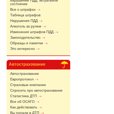
нарушение ПДД: актуальное
состояние
Все о штрафах
Таблица штрафов
Нарушения ПДД
Алкоголь за рулем
Изменения штрафов ПДД
Законодательство
Образцы и памятки
Это интересно
Автострахование
Автострахование
Европротокол
Страховые компании
Спросить про автострахование
Статистика ДТП
Все об ОСАГО
Как действовать
Вы попали в ДТП