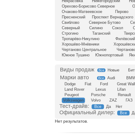
Некрасовка
Нижегородский
Но
Орехово-Борисово Северное
О
Очаково-Матвеевское
Перово
Пресненский
Проспект Вернадского
Свиблово
Северное Бутово
Се
Северный
Силино
Сокол
С
Строгино
Таганский
Тверс
Тропарёво-Никулино
Филёвский
Хорошёво-Мнёвники
Хорошёвск
Чертаново Центральное
Чертанов
Южное Тушино
Южнопортовый
Як
Новые
Бит
Все
Audi
BM
Все
Dodge
Fiat
Ford
Great Wal
Land Rover
Lexus
Lifan
Peugeot
Porsche
Renault
Volkswagen
Volvo
ZAZ
ГАЗ
Тест-драйв:
Все
Да
Нет
Официальный дилер:
Все
Д
Нет результатов.