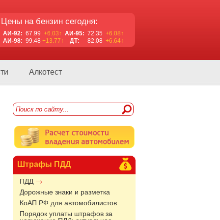
Цены на бензин сегодня:
АИ-92:
67.99
+6.03↑
АИ-95:
72.35
+6.08↑
АИ-98:
99.48
+13.77↑
ДТ:
82.08
+6.64↑
ти
Алкотест
Штрафы ПДД
ПДД
Дорожные знаки и разметка
КоАП РФ для автомобилистов
Порядок уплаты штрафов за