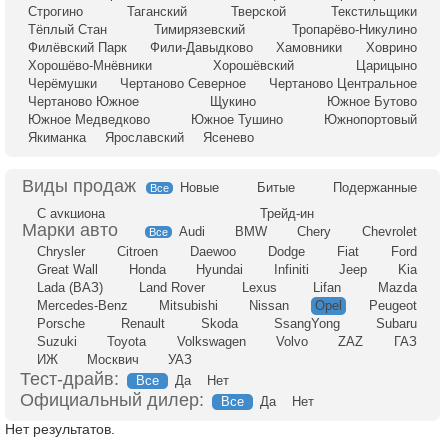
Строгино
Таганский
Тверской
Текстильщики
Тёплый Стан
Тимирязевский
Тропарёво-Никулино
Филёвский Парк
Фили-Давыдково
Хамовники
Ховрино
Хорошёво-Мнёвники
Хорошёвский
Царицыно
Черёмушки
Чертаново Северное
Чертаново Центральное
Чертаново Южное
Щукино
Южное Бутово
Южное Медведково
Южное Тушино
Южнопортовый
Якиманка
Ярославский
Ясенево
Новые
Битые
Подержанные
Все
С аукциона
Трейд-ин
Audi
BMW
Chery
Chevrolet
Все
Chrysler
Citroen
Daewoo
Dodge
Fiat
Ford
Great Wall
Honda
Hyundai
Infiniti
Jeep
Kia
Lada (ВАЗ)
Land Rover
Lexus
Lifan
Mazda
Mercedes-Benz
Mitsubishi
Nissan
Opel
Peugeot
Porsche
Renault
Skoda
SsangYong
Subaru
Suzuki
Toyota
Volkswagen
Volvo
ZAZ
ГАЗ
ИЖ
Москвич
УАЗ
Тест-драйв:
Все
Да
Нет
Официальный дилер:
Все
Да
Нет
Нет результатов.