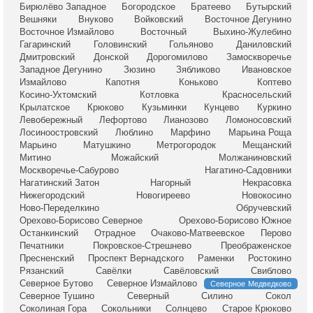
Бирюлёво Западное
Богородское
Братеево
Бутырский
Вешняки
Внуково
Войковский
Восточное Дегунино
Восточное Измайлово
Восточный
Выхино-Жулебино
Гагаринский
Головинский
Гольяново
Даниловский
Дмитровский
Донской
Дорогомилово
Замоскворечье
Западное Дегунино
Зюзино
Зябликово
Ивановское
Измайлово
Капотня
Коньково
Коптево
Косино-Ухтомский
Котловка
Красносельский
Крылатское
Крюково
Кузьминки
Кунцево
Куркино
Левобережный
Лефортово
Лианозово
Ломоносовский
Лосиноостровский
Люблино
Марфино
Марьина Роща
Марьино
Матушкино
Метрогородок
Мещанский
Митино
Можайский
Молжаниновский
Москворечье-Сабурово
Нагатино-Садовники
Нагатинский Затон
Нагорный
Некрасовка
Нижегородский
Новогиреево
Новокосино
Ново-Переделкино
Обручевский
Орехово-Борисово Северное
Орехово-Борисово Южное
Останкинский
Отрадное
Очаково-Матвеевское
Перово
Печатники
Покровское-Стрешнево
Преображенское
Пресненский
Проспект Вернадского
Раменки
Ростокино
Рязанский
Савёлки
Савёловский
Свиблово
Северное Бутово
Северное Измайлово
Северное Медведково
Северное Тушино
Северный
Силино
Сокол
Соколиная Гора
Сокольники
Солнцево
Старое Крюково