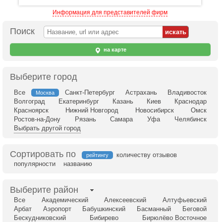
Информация для представителей фирм
Поиск
на карте
Выберите город
Все
Санкт-Петербург
Астрахань
Владивосток
Москва
Волгоград
Екатеринбург
Казань
Киев
Краснодар
Красноярск
Нижний Новгород
Новосибирск
Омск
Ростов-на-Дону
Рязань
Самара
Уфа
Челябинск
Выбрать другой город
Сортировать по
количеству отзывов
рейтингу
популярности
названию
Выберите район
Все
Академический
Алексеевский
Алтуфьевский
Арбат
Аэропорт
Бабушкинский
Басманный
Беговой
Бескудниковский
Бибирево
Бирюлёво Восточное