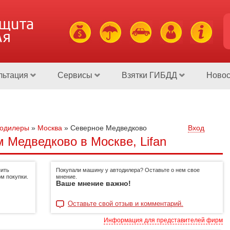
ащита
ля
льтация
Сервисы
Взятки ГИБДД
Новос
тодилеры
»
Москва
»
Северное Медведково
Вход
 Медведково в Москве, Lifan
пить
Покупали машину у автодилера? Оставьте о нем свое
м покупки.
мнение.
Ваше мнение важно!
Оставьте свой отзыв и комментарий.
Информация для представителей фирм