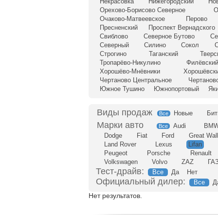
Некрасовка
Нижегородский
Но
Орехово-Борисово Северное
О
Очаково-Матвеевское
Перово
Пресненский
Проспект Вернадского
Свиблово
Северное Бутово
Се
Северный
Силино
Сокол
С
Строгино
Таганский
Тверс
Тропарёво-Никулино
Филёвский
Хорошёво-Мнёвники
Хорошёвск
Чертаново Центральное
Чертанов
Южное Тушино
Южнопортовый
Як
Новые
Бит
Все
Audi
BM
Все
Dodge
Fiat
Ford
Great Wal
Land Rover
Lexus
Lifan
Peugeot
Porsche
Renault
Volkswagen
Volvo
ZAZ
ГА
Тест-драйв:
Все
Да
Нет
Официальный дилер:
Все
Д
Нет результатов.