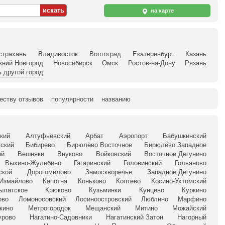
на карте
страхань
Владивосток
Волгоград
Екатеринбург
Казань
жний Новгород
Новосибирск
Омск
Ростов-на-Дону
Рязань
 другой город
еству отзывов
популярности
названию
кий
Алтуфьевский
Арбат
Аэропорт
Бабушкинский
ский
Бибирево
Бирюлёво Восточное
Бирюлёво Западное
ий
Вешняки
Внуково
Войковский
Восточное Дегунино
Выхино-Жулебино
Гагаринский
Головинский
Гольяново
ской
Дорогомилово
Замоскворечье
Западное Дегунино
Измайлово
Капотня
Коньково
Коптево
Косино-Ухтомский
ылатское
Крюково
Кузьминки
Кунцево
Куркино
ово
Ломоносовский
Лосиноостровский
Люблино
Марфино
кино
Метрогородок
Мещанский
Митино
Можайский
урово
Нагатино-Садовники
Нагатинский Затон
Нагорный