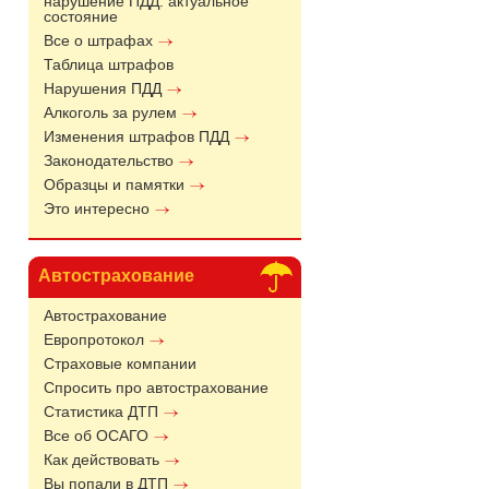
нарушение ПДД: актуальное
состояние
Все о штрафах
Таблица штрафов
Нарушения ПДД
Алкоголь за рулем
Изменения штрафов ПДД
Законодательство
Образцы и памятки
Это интересно
Автострахование
Автострахование
Европротокол
Страховые компании
Спросить про автострахование
Статистика ДТП
Все об ОСАГО
Как действовать
Вы попали в ДТП