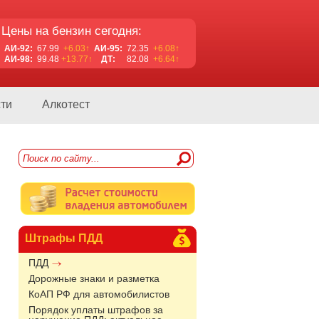
Цены на бензин сегодня:
АИ-92:
67.99
+6.03↑
АИ-95:
72.35
+6.08↑
АИ-98:
99.48
+13.77↑
ДТ:
82.08
+6.64↑
ти
Алкотест
Штрафы ПДД
ПДД
Дорожные знаки и разметка
КоАП РФ для автомобилистов
Порядок уплаты штрафов за