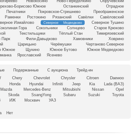
вогиреево
Новокосино
Ново-Переделкино
Обручевский
рехово-Борисово Южное
Останкинский
Отрадное
Печатники
Покровское-Стрешнево
Преображенское
Раменки
Ростокино
Рязанский
Савёлки
Савёловский
верное Измайлово
Северное Тушино
Северное Медведково
околиная Гора
Сокольники
Солнцево
Старое Крюково
кой
Текстильщики
Тёплый Стан
Тимирязевский
 Парк
Фили-Давыдково
Хамовники
Ховрино
ий
Царицыно
Черёмушки
Чертаново Северное
о Южное
Щукино
Южное Бутово
Южное Медведково
иманка
Ярославский
Ясенево
ые
Подержанные
С аукциона
Трейд-ин
W
Chery
Chevrolet
Chrysler
Citroen
Daewoo
l
Honda
Hyundai
Infiniti
Jeep
Kia
Lada (ВАЗ)
Mazda
Mercedes-Benz
Mitsubishi
Nissan
Opel
Skoda
SsangYong
Subaru
Suzuki
Toyota
З
ИЖ
Москвич
УАЗ
а
Нет