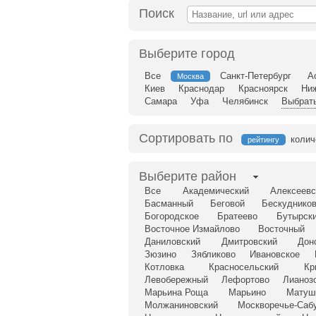
Поиск
Выберите город
Все
Санкт-Петербург
А
Москва
Киев
Краснодар
Красноярск
Ни
Самара
Уфа
Челябинск
Выбрать
Сортировать по
колич
рейтингу
Выберите район
Все
Академический
Алексеевс
Басманный
Беговой
Бескудников
Богородское
Братеево
Бутырск
Восточное Измайлово
Восточный
Даниловский
Дмитровский
Дон
Зюзино
Зябликово
Ивановское
Котловка
Красносельский
Кр
Левобережный
Лефортово
Лианоз
Марьина Роща
Марьино
Матуш
Молжаниновский
Москворечье-Саб