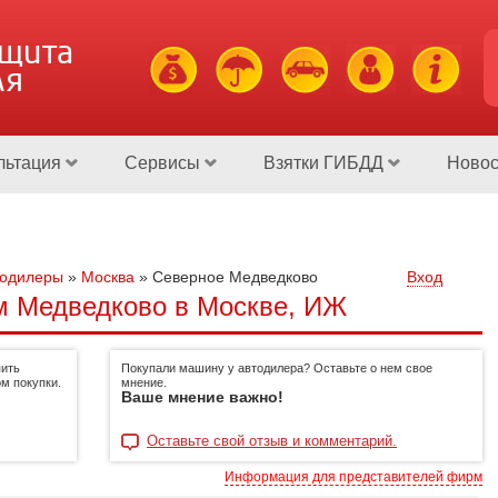
ащита
ля
льтация
Сервисы
Взятки ГИБДД
Новос
тодилеры
»
Москва
»
Северное Медведково
Вход
м Медведково в Москве, ИЖ
пить
Покупали машину у автодилера? Оставьте о нем свое
м покупки.
мнение.
Ваше мнение важно!
Оставьте свой отзыв и комментарий.
Информация для представителей фирм