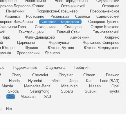
вогиреево
Новокосино
Ново-Переделкино
Обручевский
рехово-Борисово Южное
Останкинский
Отрадное
Печатники
Покровское-Стрешнево
Преображенское
Раменки
Ростокино
Рязанский
Савёлки
Савёловский
верное Измайлово
Северное Тушино
Северное Медведково
околиная Гора
Сокольники
Солнцево
Старое Крюково
кой
Текстильщики
Тёплый Стан
Тимирязевский
 Парк
Фили-Давыдково
Хамовники
Ховрино
ий
Царицыно
Черёмушки
Чертаново Северное
о Южное
Щукино
Южное Бутово
Южное Медведково
иманка
Ярославский
Ясенево
ые
Подержанные
С аукциона
Трейд-ин
W
Chery
Chevrolet
Chrysler
Citroen
Daewoo
l
Honda
Hyundai
Infiniti
Jeep
Kia
Lada (ВАЗ)
Mazda
Mercedes-Benz
Mitsubishi
Nissan
Opel
Skoda
SsangYong
Subaru
Suzuki
Toyota
З
ИЖ
Москвич
УАЗ
а
Нет