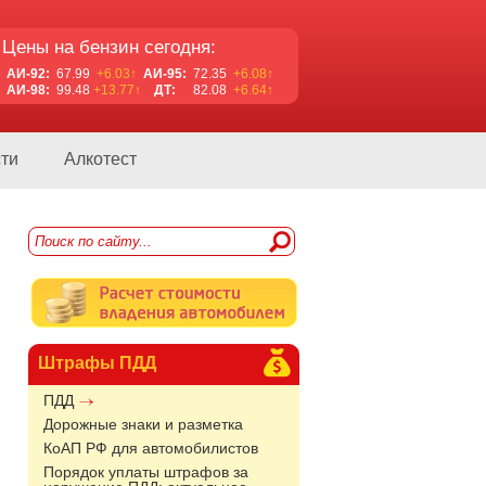
Цены на бензин сегодня:
АИ-92:
67.99
+6.03↑
АИ-95:
72.35
+6.08↑
АИ-98:
99.48
+13.77↑
ДТ:
82.08
+6.64↑
ти
Алкотест
Штрафы ПДД
ПДД
Дорожные знаки и разметка
КоАП РФ для автомобилистов
Порядок уплаты штрафов за