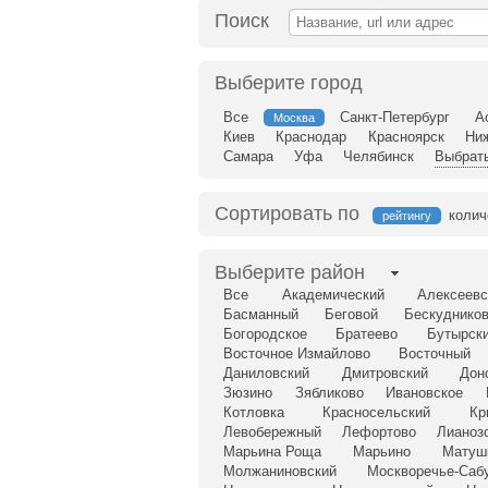
Поиск
Выберите город
Все
Санкт-Петербург
А
Москва
Киев
Краснодар
Красноярск
Ни
Самара
Уфа
Челябинск
Выбрать
Сортировать по
колич
рейтингу
Выберите район
Все
Академический
Алексеевс
Басманный
Беговой
Бескудников
Богородское
Братеево
Бутырск
Восточное Измайлово
Восточный
Даниловский
Дмитровский
Дон
Зюзино
Зябликово
Ивановское
Котловка
Красносельский
Кр
Левобережный
Лефортово
Лианоз
Марьина Роща
Марьино
Матуш
Молжаниновский
Москворечье-Саб