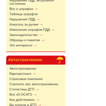
нарушение ПДД: актуальное
состояние
Все о штрафах
Таблица штрафов
Нарушения ПДД
Алкоголь за рулем
Изменения штрафов ПДД
Законодательство
Образцы и памятки
Это интересно
Автострахование
Автострахование
Европротокол
Страховые компании
Спросить про автострахование
Статистика ДТП
Все об ОСАГО
Как действовать
Вы попали в ДТП