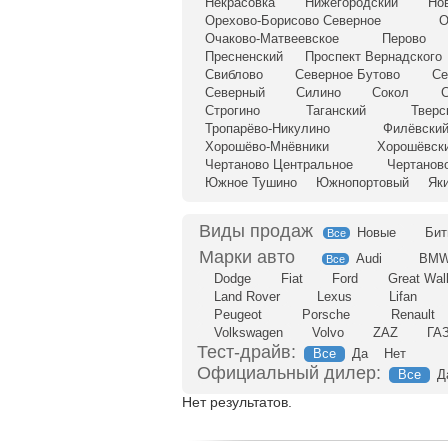
Некрасовка
Нижегородский
Но
Орехово-Борисово Северное
О
Очаково-Матвеевское
Перово
Пресненский
Проспект Вернадского
Свиблово
Северное Бутово
Се
Северный
Силино
Сокол
С
Строгино
Таганский
Тверс
Тропарёво-Никулино
Филёвский
Хорошёво-Мнёвники
Хорошёвск
Чертаново Центральное
Чертанов
Южное Тушино
Южнопортовый
Як
Новые
Бит
Все
Audi
BM
Все
Dodge
Fiat
Ford
Great Wal
Land Rover
Lexus
Lifan
Peugeot
Porsche
Renault
Volkswagen
Volvo
ZAZ
ГА
Тест-драйв:
Все
Да
Нет
Официальный дилер:
Все
Д
Нет результатов.