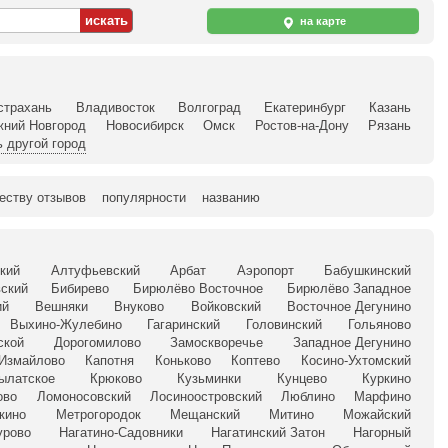
на карте
страхань
Владивосток
Волгоград
Екатеринбург
Казань
жний Новгород
Новосибирск
Омск
Ростов-на-Дону
Рязань
 другой город
еству отзывов
популярности
названию
кий
Алтуфьевский
Арбат
Аэропорт
Бабушкинский
ский
Бибирево
Бирюлёво Восточное
Бирюлёво Западное
ий
Вешняки
Внуково
Войковский
Восточное Дегунино
Выхино-Жулебино
Гагаринский
Головинский
Гольяново
ской
Дорогомилово
Замоскворечье
Западное Дегунино
Измайлово
Капотня
Коньково
Коптево
Косино-Ухтомский
ылатское
Крюково
Кузьминки
Кунцево
Куркино
ово
Ломоносовский
Лосиноостровский
Люблино
Марфино
кино
Метрогородок
Мещанский
Митино
Можайский
урово
Нагатино-Садовники
Нагатинский Затон
Нагорный