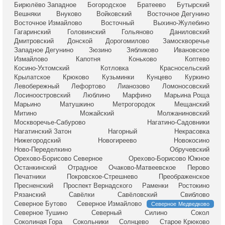
Бирюлёво Западное
Богородское
Братеево
Бутырский
Вешняки
Внуково
Войковский
Восточное Дегунино
Восточное Измайлово
Восточный
Выхино-Жулебино
Гагаринский
Головинский
Гольяново
Даниловский
Дмитровский
Донской
Дорогомилово
Замоскворечье
Западное Дегунино
Зюзино
Зябликово
Ивановское
Измайлово
Капотня
Коньково
Коптево
Косино-Ухтомский
Котловка
Красносельский
Крылатское
Крюково
Кузьминки
Кунцево
Куркино
Левобережный
Лефортово
Лианозово
Ломоносовский
Лосиноостровский
Люблино
Марфино
Марьина Роща
Марьино
Матушкино
Метрогородок
Мещанский
Митино
Можайский
Молжаниновский
Москворечье-Сабурово
Нагатино-Садовники
Нагатинский Затон
Нагорный
Некрасовка
Нижегородский
Новогиреево
Новокосино
Ново-Переделкино
Обручевский
Орехово-Борисово Северное
Орехово-Борисово Южное
Останкинский
Отрадное
Очаково-Матвеевское
Перово
Печатники
Покровское-Стрешнево
Преображенское
Пресненский
Проспект Вернадского
Раменки
Ростокино
Рязанский
Савёлки
Савёловский
Свиблово
Северное Бутово
Северное Измайлово
Северное Медведково
Северное Тушино
Северный
Силино
Сокол
Соколиная Гора
Сокольники
Солнцево
Старое Крюково