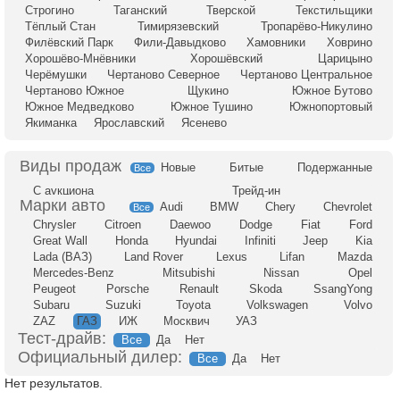
Строгино
Таганский
Тверской
Текстильщики
Тёплый Стан
Тимирязевский
Тропарёво-Никулино
Филёвский Парк
Фили-Давыдково
Хамовники
Ховрино
Хорошёво-Мнёвники
Хорошёвский
Царицыно
Черёмушки
Чертаново Северное
Чертаново Центральное
Чертаново Южное
Щукино
Южное Бутово
Южное Медведково
Южное Тушино
Южнопортовый
Якиманка
Ярославский
Ясенево
Новые
Битые
Подержанные
Все
С аукциона
Трейд-ин
Audi
BMW
Chery
Chevrolet
Все
Chrysler
Citroen
Daewoo
Dodge
Fiat
Ford
Great Wall
Honda
Hyundai
Infiniti
Jeep
Kia
Lada (ВАЗ)
Land Rover
Lexus
Lifan
Mazda
Mercedes-Benz
Mitsubishi
Nissan
Opel
Peugeot
Porsche
Renault
Skoda
SsangYong
Subaru
Suzuki
Toyota
Volkswagen
Volvo
ZAZ
ГАЗ
ИЖ
Москвич
УАЗ
Тест-драйв:
Все
Да
Нет
Официальный дилер:
Все
Да
Нет
Нет результатов.