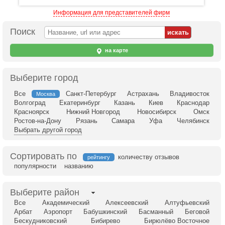
Информация для представителей фирм
Поиск
на карте
Выберите город
Все
Санкт-Петербург
Астрахань
Владивосток
Москва
Волгоград
Екатеринбург
Казань
Киев
Краснодар
Красноярск
Нижний Новгород
Новосибирск
Омск
Ростов-на-Дону
Рязань
Самара
Уфа
Челябинск
Выбрать другой город
Сортировать по
количеству отзывов
рейтингу
популярности
названию
Выберите район
Все
Академический
Алексеевский
Алтуфьевский
Арбат
Аэропорт
Бабушкинский
Басманный
Беговой
Бескудниковский
Бибирево
Бирюлёво Восточное