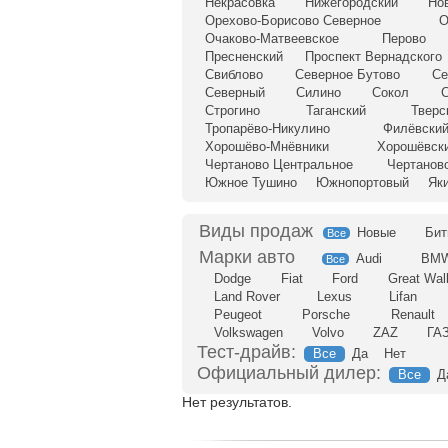
Некрасовка
Нижегородский
Но
Орехово-Борисово Северное
О
Очаково-Матвеевское
Перово
Пресненский
Проспект Вернадского
Свиблово
Северное Бутово
Се
Северный
Силино
Сокол
С
Строгино
Таганский
Тверс
Тропарёво-Никулино
Филёвский
Хорошёво-Мнёвники
Хорошёвск
Чертаново Центральное
Чертанов
Южное Тушино
Южнопортовый
Як
Новые
Бит
Все
Audi
BM
Все
Dodge
Fiat
Ford
Great Wal
Land Rover
Lexus
Lifan
Peugeot
Porsche
Renault
Volkswagen
Volvo
ZAZ
ГА
Тест-драйв:
Все
Да
Нет
Официальный дилер:
Все
Д
Нет результатов.