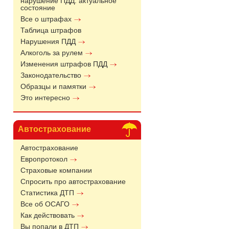
нарушение ПДД: актуальное
состояние
Все о штрафах
Таблица штрафов
Нарушения ПДД
Алкоголь за рулем
Изменения штрафов ПДД
Законодательство
Образцы и памятки
Это интересно
Автострахование
Автострахование
Европротокол
Страховые компании
Спросить про автострахование
Статистика ДТП
Все об ОСАГО
Как действовать
Вы попали в ДТП