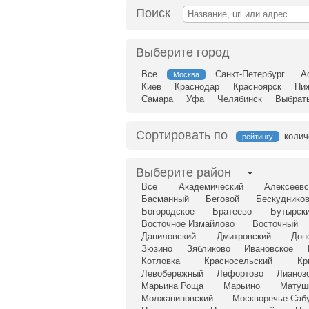
Поиск
Выберите город
Все
Санкт-Петербург
А
Москва
Киев
Краснодар
Красноярск
Ни
Самара
Уфа
Челябинск
Выбрать
Сортировать по
колич
рейтингу
Выберите район
Все
Академический
Алексеевс
Басманный
Беговой
Бескудников
Богородское
Братеево
Бутырск
Восточное Измайлово
Восточный
Даниловский
Дмитровский
Дон
Зюзино
Зябликово
Ивановское
Котловка
Красносельский
Кр
Левобережный
Лефортово
Лианоз
Марьина Роща
Марьино
Матуш
Молжаниновский
Москворечье-Саб