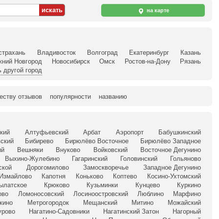
на карте
страхань
Владивосток
Волгоград
Екатеринбург
Казань
жний Новгород
Новосибирск
Омск
Ростов-на-Дону
Рязань
 другой город
еству отзывов
популярности
названию
кий
Алтуфьевский
Арбат
Аэропорт
Бабушкинский
ский
Бибирево
Бирюлёво Восточное
Бирюлёво Западное
ий
Вешняки
Внуково
Войковский
Восточное Дегунино
Выхино-Жулебино
Гагаринский
Головинский
Гольяново
ской
Дорогомилово
Замоскворечье
Западное Дегунино
Измайлово
Капотня
Коньково
Коптево
Косино-Ухтомский
ылатское
Крюково
Кузьминки
Кунцево
Куркино
ово
Ломоносовский
Лосиноостровский
Люблино
Марфино
кино
Метрогородок
Мещанский
Митино
Можайский
урово
Нагатино-Садовники
Нагатинский Затон
Нагорный