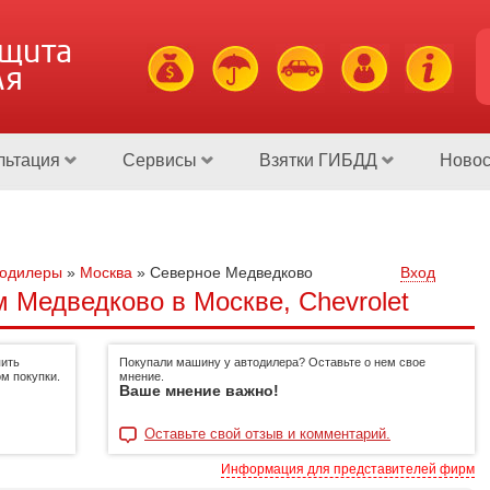
ащита
ля
льтация
Сервисы
Взятки ГИБДД
Новос
тодилеры
»
Москва
»
Северное Медведково
Вход
 Медведково в Москве, Chevrolet
пить
Покупали машину у автодилера? Оставьте о нем свое
м покупки.
мнение.
Ваше мнение важно!
Оставьте свой отзыв и комментарий.
Информация для представителей фирм