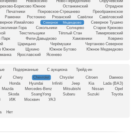
вогиреево
Новокосино
Ново-Переделкино
Обручевский
рехово-Борисово Южное
Останкинский
Отрадное
Печатники
Покровское-Стрешнево
Преображенское
Раменки
Ростокино
Рязанский
Савёлки
Савёловский
верное Измайлово
Северное Тушино
Северное Медведково
околиная Гора
Сокольники
Солнцево
Старое Крюково
кой
Текстильщики
Тёплый Стан
Тимирязевский
 Парк
Фили-Давыдково
Хамовники
Ховрино
ий
Царицыно
Черёмушки
Чертаново Северное
о Южное
Щукино
Южное Бутово
Южное Медведково
иманка
Ярославский
Ясенево
ые
Подержанные
С аукциона
Трейд-ин
W
Chery
Chevrolet
Chrysler
Citroen
Daewoo
l
Honda
Hyundai
Infiniti
Jeep
Kia
Lada (ВАЗ)
Mazda
Mercedes-Benz
Mitsubishi
Nissan
Opel
Skoda
SsangYong
Subaru
Suzuki
Toyota
З
ИЖ
Москвич
УАЗ
а
Нет