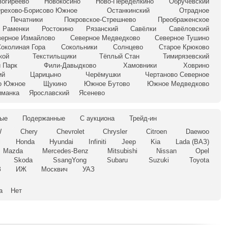
вогиреево
Новокосино
Ново-Переделкино
Обручевский
рехово-Борисово Южное
Останкинский
Отрадное
Печатники
Покровское-Стрешнево
Преображенское
Раменки
Ростокино
Рязанский
Савёлки
Савёловский
верное Измайлово
Северное Медведково
Северное Тушино
околиная Гора
Сокольники
Солнцево
Старое Крюково
кой
Текстильщики
Тёплый Стан
Тимирязевский
 Парк
Фили-Давыдково
Хамовники
Ховрино
ий
Царицыно
Черёмушки
Чертаново Северное
о Южное
Щукино
Южное Бутово
Южное Медведково
иманка
Ярославский
Ясенево
ые
Подержанные
С аукциона
Трейд-ин
W
Chery
Chevrolet
Chrysler
Citroen
Daewoo
l
Honda
Hyundai
Infiniti
Jeep
Kia
Lada (ВАЗ)
Mazda
Mercedes-Benz
Mitsubishi
Nissan
Opel
Skoda
SsangYong
Subaru
Suzuki
Toyota
З
ИЖ
Москвич
УАЗ
а
Нет