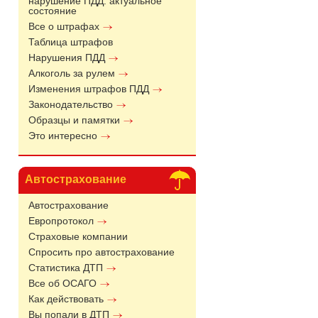
нарушение ПДД: актуальное
состояние
Все о штрафах
Таблица штрафов
Нарушения ПДД
Алкоголь за рулем
Изменения штрафов ПДД
Законодательство
Образцы и памятки
Это интересно
Автострахование
Автострахование
Европротокол
Страховые компании
Спросить про автострахование
Статистика ДТП
Все об ОСАГО
Как действовать
Вы попали в ДТП