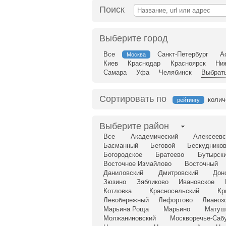
Поиск
Выберите город
Все
Санкт-Петербург
А
Москва
Киев
Краснодар
Красноярск
Ни
Самара
Уфа
Челябинск
Выбрать
Сортировать по
колич
рейтингу
Выберите район
Все
Академический
Алексеевс
Басманный
Беговой
Бескудников
Богородское
Братеево
Бутырск
Восточное Измайлово
Восточный
Даниловский
Дмитровский
Дон
Зюзино
Зябликово
Ивановское
Котловка
Красносельский
Кр
Левобережный
Лефортово
Лианоз
Марьина Роща
Марьино
Матуш
Молжаниновский
Москворечье-Саб