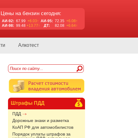
Цены на бензин сегодня:
АИ-92:
67.99
+6.03↑
АИ-95:
72.35
+6.08↑
АИ-98:
99.48
+13.77↑
ДТ:
82.08
+6.64↑
ти
Алкотест
Штрафы ПДД
ПДД
Дорожные знаки и разметка
КоАП РФ для автомобилистов
Порядок уплаты штрафов за