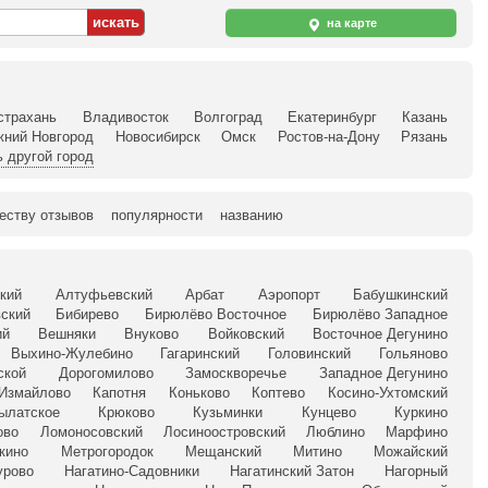
на карте
страхань
Владивосток
Волгоград
Екатеринбург
Казань
жний Новгород
Новосибирск
Омск
Ростов-на-Дону
Рязань
 другой город
еству отзывов
популярности
названию
кий
Алтуфьевский
Арбат
Аэропорт
Бабушкинский
ский
Бибирево
Бирюлёво Восточное
Бирюлёво Западное
ий
Вешняки
Внуково
Войковский
Восточное Дегунино
Выхино-Жулебино
Гагаринский
Головинский
Гольяново
ской
Дорогомилово
Замоскворечье
Западное Дегунино
Измайлово
Капотня
Коньково
Коптево
Косино-Ухтомский
ылатское
Крюково
Кузьминки
Кунцево
Куркино
ово
Ломоносовский
Лосиноостровский
Люблино
Марфино
кино
Метрогородок
Мещанский
Митино
Можайский
урово
Нагатино-Садовники
Нагатинский Затон
Нагорный