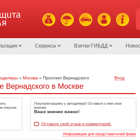
ащита
ля
льтация
Сервисы
Взятки ГИБДД
Новос
тодилеры
»
Москва
»
Проспект Вернадского
Вход
е Вернадского в Москве
пить
Покупали машину у автодилера? Оставьте о нем свое
м покупки.
мнение.
Ваше мнение важно!
Оставьте свой отзыв и комментарий.
Информация для представителей фирм