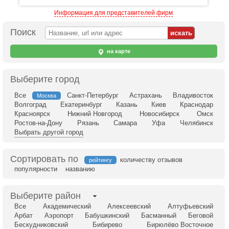
Информация для представителей фирм
Поиск
на карте
Выберите город
Все
Санкт-Петербург
Астрахань
Владивосток
Москва
Волгоград
Екатеринбург
Казань
Киев
Краснодар
Красноярск
Нижний Новгород
Новосибирск
Омск
Ростов-на-Дону
Рязань
Самара
Уфа
Челябинск
Выбрать другой город
Сортировать по
количеству отзывов
рейтингу
популярности
названию
Выберите район
Все
Академический
Алексеевский
Алтуфьевский
Арбат
Аэропорт
Бабушкинский
Басманный
Беговой
Бескудниковский
Бибирево
Бирюлёво Восточное