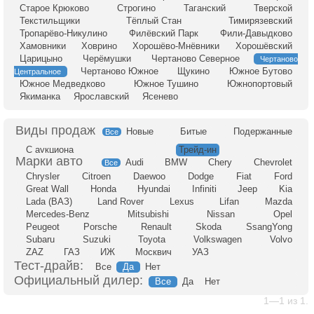
Старое Крюково
Строгино
Таганский
Тверской
Текстильщики
Тёплый Стан
Тимирязевский
Тропарёво-Никулино
Филёвский Парк
Фили-Давыдково
Хамовники
Ховрино
Хорошёво-Мнёвники
Хорошёвский
Царицыно
Черёмушки
Чертаново Северное
Чертаново
Чертаново Южное
Щукино
Южное Бутово
Центральное
Южное Медведково
Южное Тушино
Южнопортовый
Якиманка
Ярославский
Ясенево
Новые
Битые
Подержанные
Все
С аукциона
Трейд-ин
Audi
BMW
Chery
Chevrolet
Все
Chrysler
Citroen
Daewoo
Dodge
Fiat
Ford
Great Wall
Honda
Hyundai
Infiniti
Jeep
Kia
Lada (ВАЗ)
Land Rover
Lexus
Lifan
Mazda
Mercedes-Benz
Mitsubishi
Nissan
Opel
Peugeot
Porsche
Renault
Skoda
SsangYong
Subaru
Suzuki
Toyota
Volkswagen
Volvo
ZAZ
ГАЗ
ИЖ
Москвич
УАЗ
Тест-драйв:
Все
Да
Нет
Официальный дилер:
Все
Да
Нет
1—1 из 1.