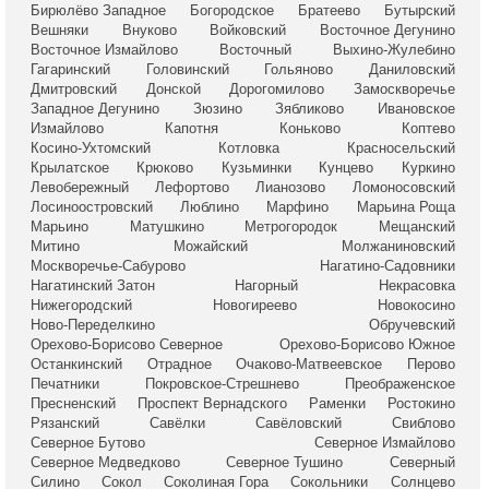
Бирюлёво Западное
Богородское
Братеево
Бутырский
Вешняки
Внуково
Войковский
Восточное Дегунино
Восточное Измайлово
Восточный
Выхино-Жулебино
Гагаринский
Головинский
Гольяново
Даниловский
Дмитровский
Донской
Дорогомилово
Замоскворечье
Западное Дегунино
Зюзино
Зябликово
Ивановское
Измайлово
Капотня
Коньково
Коптево
Косино-Ухтомский
Котловка
Красносельский
Крылатское
Крюково
Кузьминки
Кунцево
Куркино
Левобережный
Лефортово
Лианозово
Ломоносовский
Лосиноостровский
Люблино
Марфино
Марьина Роща
Марьино
Матушкино
Метрогородок
Мещанский
Митино
Можайский
Молжаниновский
Москворечье-Сабурово
Нагатино-Садовники
Нагатинский Затон
Нагорный
Некрасовка
Нижегородский
Новогиреево
Новокосино
Ново-Переделкино
Обручевский
Орехово-Борисово Северное
Орехово-Борисово Южное
Останкинский
Отрадное
Очаково-Матвеевское
Перово
Печатники
Покровское-Стрешнево
Преображенское
Пресненский
Проспект Вернадского
Раменки
Ростокино
Рязанский
Савёлки
Савёловский
Свиблово
Северное Бутово
Северное Измайлово
Северное Медведково
Северное Тушино
Северный
Силино
Сокол
Соколиная Гора
Сокольники
Солнцево