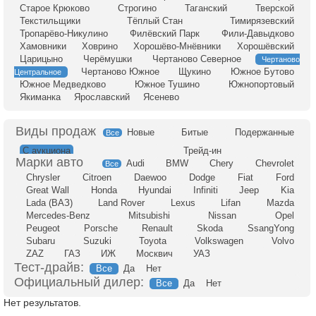
Старое Крюково
Строгино
Таганский
Тверской
Текстильщики
Тёплый Стан
Тимирязевский
Тропарёво-Никулино
Филёвский Парк
Фили-Давыдково
Хамовники
Ховрино
Хорошёво-Мнёвники
Хорошёвский
Царицыно
Черёмушки
Чертаново Северное
Чертаново
Чертаново Южное
Щукино
Южное Бутово
Центральное
Южное Медведково
Южное Тушино
Южнопортовый
Якиманка
Ярославский
Ясенево
Новые
Битые
Подержанные
Все
С аукциона
Трейд-ин
Audi
BMW
Chery
Chevrolet
Все
Chrysler
Citroen
Daewoo
Dodge
Fiat
Ford
Great Wall
Honda
Hyundai
Infiniti
Jeep
Kia
Lada (ВАЗ)
Land Rover
Lexus
Lifan
Mazda
Mercedes-Benz
Mitsubishi
Nissan
Opel
Peugeot
Porsche
Renault
Skoda
SsangYong
Subaru
Suzuki
Toyota
Volkswagen
Volvo
ZAZ
ГАЗ
ИЖ
Москвич
УАЗ
Тест-драйв:
Все
Да
Нет
Официальный дилер:
Все
Да
Нет
Нет результатов.