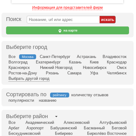
Информация для представителей фирм
Поиск
на карте
Выберите город
Все
Санкт-Петербург
Астрахань
Владивосток
Москва
Волгоград
Екатеринбург
Казань
Киев
Краснодар
Красноярск
Нижний Новгород
Новосибирск
Омск
Ростов-на-Дону
Рязань
Самара
Уфа
Челябинск
Выбрать другой город
Сортировать по
количеству отзывов
рейтингу
популярности
названию
Выберите район
Все
Академический
Алексеевский
Алтуфьевский
Арбат
Аэропорт
Бабушкинский
Басманный
Беговой
Бескудниковский
Бибирево
Бирюлёво Восточное