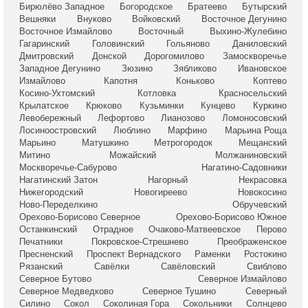
Бирюлёво Западное
Богородское
Братеево
Бутырский
Вешняки
Внуково
Войковский
Восточное Дегунино
Восточное Измайлово
Восточный
Выхино-Жулебино
Гагаринский
Головинский
Гольяново
Даниловский
Дмитровский
Донской
Дорогомилово
Замоскворечье
Западное Дегунино
Зюзино
Зябликово
Ивановское
Измайлово
Капотня
Коньково
Коптево
Косино-Ухтомский
Котловка
Красносельский
Крылатское
Крюково
Кузьминки
Кунцево
Куркино
Левобережный
Лефортово
Лианозово
Ломоносовский
Лосиноостровский
Люблино
Марфино
Марьина Роща
Марьино
Матушкино
Метрогородок
Мещанский
Митино
Можайский
Молжаниновский
Москворечье-Сабурово
Нагатино-Садовники
Нагатинский Затон
Нагорный
Некрасовка
Нижегородский
Новогиреево
Новокосино
Ново-Переделкино
Обручевский
Орехово-Борисово Северное
Орехово-Борисово Южное
Останкинский
Отрадное
Очаково-Матвеевское
Перово
Печатники
Покровское-Стрешнево
Преображенское
Пресненский
Проспект Вернадского
Раменки
Ростокино
Рязанский
Савёлки
Савёловский
Свиблово
Северное Бутово
Северное Измайлово
Северное Медведково
Северное Тушино
Северный
Силино
Сокол
Соколиная Гора
Сокольники
Солнцево