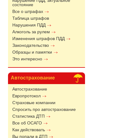
нарушение ПДД: актуальное
состояние
Все о штрафах
Таблица штрафов
Нарушения ПДД
Алкоголь за рулем
Изменения штрафов ПДД
Законодательство
Образцы и памятки
Это интересно
Автострахование
Автострахование
Европротокол
Страховые компании
Спросить про автострахование
Статистика ДТП
Все об ОСАГО
Как действовать
Вы попали в ДТП