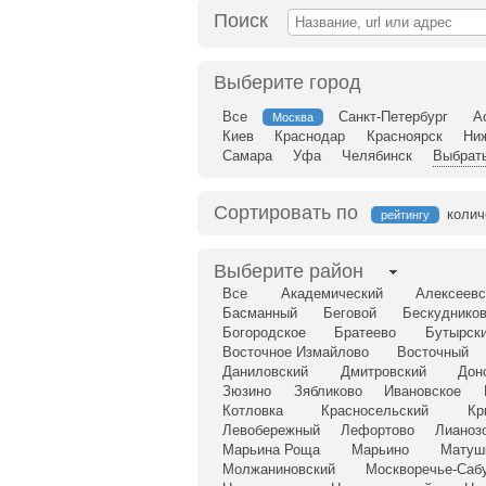
Поиск
Выберите город
Все
Санкт-Петербург
А
Москва
Киев
Краснодар
Красноярск
Ни
Самара
Уфа
Челябинск
Выбрать
Сортировать по
колич
рейтингу
Выберите район
Все
Академический
Алексеевс
Басманный
Беговой
Бескудников
Богородское
Братеево
Бутырск
Восточное Измайлово
Восточный
Даниловский
Дмитровский
Дон
Зюзино
Зябликово
Ивановское
Котловка
Красносельский
Кр
Левобережный
Лефортово
Лианоз
Марьина Роща
Марьино
Матуш
Молжаниновский
Москворечье-Саб