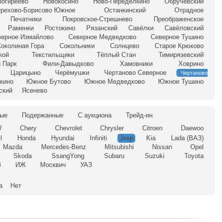
вогиреево
Новокосино
Ново-Переделкино
Обручевский
рехово-Борисово Южное
Останкинский
Отрадное
Печатники
Покровское-Стрешнево
Преображенское
Раменки
Ростокино
Рязанский
Савёлки
Савёловский
верное Измайлово
Северное Медведково
Северное Тушино
околиная Гора
Сокольники
Солнцево
Старое Крюково
кой
Текстильщики
Тёплый Стан
Тимирязевский
 Парк
Фили-Давыдково
Хамовники
Ховрино
Царицыно
Черёмушки
Чертаново Северное
Чертаново
кино
Южное Бутово
Южное Медведково
Южное Тушино
ский
Ясенево
ые
Подержанные
С аукциона
Трейд-ин
W
Chery
Chevrolet
Chrysler
Citroen
Daewoo
l
Honda
Hyundai
Infiniti
Jeep
Kia
Lada (ВАЗ)
Mazda
Mercedes-Benz
Mitsubishi
Nissan
Opel
Skoda
SsangYong
Subaru
Suzuki
Toyota
З
ИЖ
Москвич
УАЗ
а
Нет