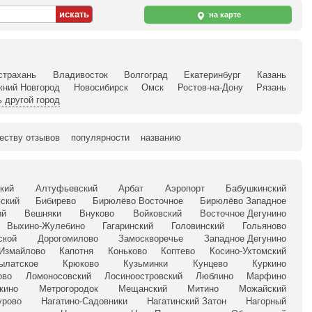
на карте
страхань
Владивосток
Волгоград
Екатеринбург
Казань
жний Новгород
Новосибирск
Омск
Ростов-на-Дону
Рязань
 другой город
еству отзывов
популярности
названию
кий
Алтуфьевский
Арбат
Аэропорт
Бабушкинский
ский
Бибирево
Бирюлёво Восточное
Бирюлёво Западное
ий
Вешняки
Внуково
Войковский
Восточное Дегунино
Выхино-Жулебино
Гагаринский
Головинский
Гольяново
ской
Дорогомилово
Замоскворечье
Западное Дегунино
Измайлово
Капотня
Коньково
Коптево
Косино-Ухтомский
ылатское
Крюково
Кузьминки
Кунцево
Куркино
ово
Ломоносовский
Лосиноостровский
Люблино
Марфино
кино
Метрогородок
Мещанский
Митино
Можайский
урово
Нагатино-Садовники
Нагатинский Затон
Нагорный