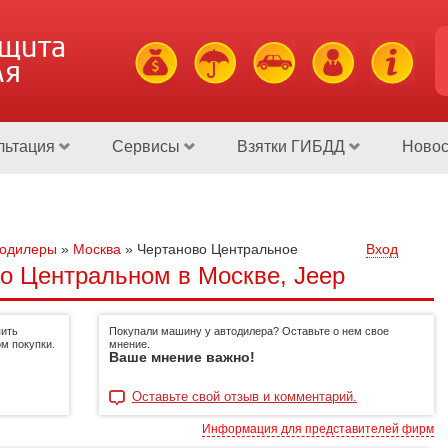
ащита
ля
льтация
Сервисы
Взятки ГИБДД
Новос
тодилеры
»
Москва
»
Чертаново Центральное
Вход
о Центральном в Москве, Jeep
пить
Покупали машину у автодилера? Оставьте о нем свое
м покупки.
мнение.
Ваше мнение важно!
Оставьте свой отзыв и комментарий.
Информация для представителей фирм