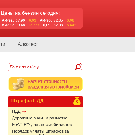
Цены на бензин сегодня:
АИ-92:
67.99
+6.03↑
АИ-95:
72.35
+6.08↑
АИ-98:
99.48
+13.77↑
ДТ:
82.08
+6.64↑
ти
Алкотест
Штрафы ПДД
ПДД
Дорожные знаки и разметка
КоАП РФ для автомобилистов
Порядок уплаты штрафов за