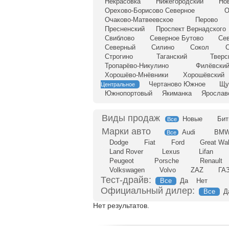
Некрасовка
Нижегородский
Но
Орехово-Борисово Северное
О
Очаково-Матвеевское
Перово
Пресненский
Проспект Вернадского
Свиблово
Северное Бутово
Се
Северный
Силино
Сокол
С
Строгино
Таганский
Тверс
Тропарёво-Никулино
Филёвский
Хорошёво-Мнёвники
Хорошёвский
Чертаново Южное
Щу
Центральное
Южнопортовый
Якиманка
Ярослав
Новые
Бит
Все
Audi
BM
Все
Dodge
Fiat
Ford
Great Wal
Land Rover
Lexus
Lifan
Peugeot
Porsche
Renault
Volkswagen
Volvo
ZAZ
ГА
Тест-драйв:
Все
Да
Нет
Официальный дилер:
Все
Д
Нет результатов.