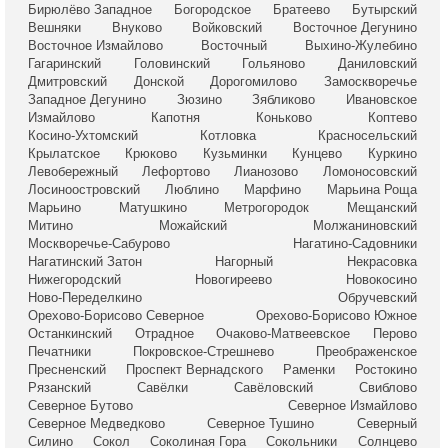
Бирюлёво Западное
Богородское
Братеево
Бутырский
Вешняки
Внуково
Войковский
Восточное Дегунино
Восточное Измайлово
Восточный
Выхино-Жулебино
Гагаринский
Головинский
Гольяново
Даниловский
Дмитровский
Донской
Дорогомилово
Замоскворечье
Западное Дегунино
Зюзино
Зябликово
Ивановское
Измайлово
Капотня
Коньково
Коптево
Косино-Ухтомский
Котловка
Красносельский
Крылатское
Крюково
Кузьминки
Кунцево
Куркино
Левобережный
Лефортово
Лианозово
Ломоносовский
Лосиноостровский
Люблино
Марфино
Марьина Роща
Марьино
Матушкино
Метрогородок
Мещанский
Митино
Можайский
Молжаниновский
Москворечье-Сабурово
Нагатино-Садовники
Нагатинский Затон
Нагорный
Некрасовка
Нижегородский
Новогиреево
Новокосино
Ново-Переделкино
Обручевский
Орехово-Борисово Северное
Орехово-Борисово Южное
Останкинский
Отрадное
Очаково-Матвеевское
Перово
Печатники
Покровское-Стрешнево
Преображенское
Пресненский
Проспект Вернадского
Раменки
Ростокино
Рязанский
Савёлки
Савёловский
Свиблово
Северное Бутово
Северное Измайлово
Северное Медведково
Северное Тушино
Северный
Силино
Сокол
Соколиная Гора
Сокольники
Солнцево