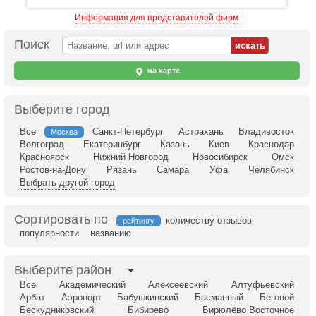
Информация для представителей фирм
Поиск
на карте
Выберите город
Все
Санкт-Петербург
Астрахань
Владивосток
Москва
Волгоград
Екатеринбург
Казань
Киев
Краснодар
Красноярск
Нижний Новгород
Новосибирск
Омск
Ростов-на-Дону
Рязань
Самара
Уфа
Челябинск
Выбрать другой город
Сортировать по
количеству отзывов
рейтингу
популярности
названию
Выберите район
Все
Академический
Алексеевский
Алтуфьевский
Арбат
Аэропорт
Бабушкинский
Басманный
Беговой
Бескудниковский
Бибирево
Бирюлёво Восточное