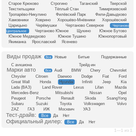
Старое Крюково
Строгино
Таганский
Тверской
Текстильщики
Тёплый Стан
Тимирязевский
Тропарёво-Никулино
Филёвский Парк
Фили-Давыдково
Хамовники
Ховрино
Хорошёво-Мнёвники
Хорошёвский
Царицыно
Черёмушки
Чертаново Северное
Чертаново
Чертаново Южное
Щукино
Южное Бутово
Центральное
Южное Медведково
Южное Тушино
Южнопортовый
Якиманка
Ярославский
Ясенево
Новые
Битые
Подержанные
Все
С аукциона
Трейд-ин
Audi
BMW
Chery
Chevrolet
Все
Chrysler
Citroen
Daewoo
Dodge
Fiat
Ford
Great Wall
Honda
Hyundai
Infiniti
Jeep
Kia
Lada (ВАЗ)
Land Rover
Lexus
Lifan
Mazda
Mercedes-Benz
Mitsubishi
Nissan
Opel
Peugeot
Porsche
Renault
Skoda
SsangYong
Subaru
Suzuki
Toyota
Volkswagen
Volvo
ZAZ
ГАЗ
ИЖ
Москвич
УАЗ
Тест-драйв:
Все
Да
Нет
Официальный дилер:
Все
Да
Нет
1—1 из 1.