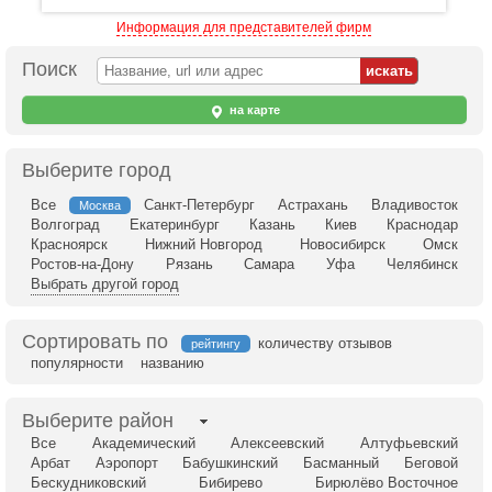
Информация для представителей фирм
Поиск
на карте
Выберите город
Все
Санкт-Петербург
Астрахань
Владивосток
Москва
Волгоград
Екатеринбург
Казань
Киев
Краснодар
Красноярск
Нижний Новгород
Новосибирск
Омск
Ростов-на-Дону
Рязань
Самара
Уфа
Челябинск
Выбрать другой город
Сортировать по
количеству отзывов
рейтингу
популярности
названию
Выберите район
Все
Академический
Алексеевский
Алтуфьевский
Арбат
Аэропорт
Бабушкинский
Басманный
Беговой
Бескудниковский
Бибирево
Бирюлёво Восточное