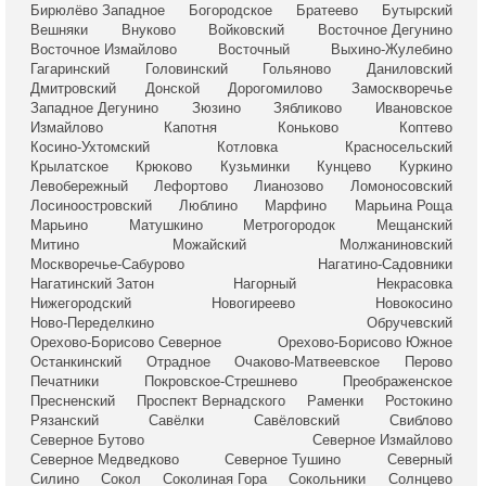
Бирюлёво Западное
Богородское
Братеево
Бутырский
Вешняки
Внуково
Войковский
Восточное Дегунино
Восточное Измайлово
Восточный
Выхино-Жулебино
Гагаринский
Головинский
Гольяново
Даниловский
Дмитровский
Донской
Дорогомилово
Замоскворечье
Западное Дегунино
Зюзино
Зябликово
Ивановское
Измайлово
Капотня
Коньково
Коптево
Косино-Ухтомский
Котловка
Красносельский
Крылатское
Крюково
Кузьминки
Кунцево
Куркино
Левобережный
Лефортово
Лианозово
Ломоносовский
Лосиноостровский
Люблино
Марфино
Марьина Роща
Марьино
Матушкино
Метрогородок
Мещанский
Митино
Можайский
Молжаниновский
Москворечье-Сабурово
Нагатино-Садовники
Нагатинский Затон
Нагорный
Некрасовка
Нижегородский
Новогиреево
Новокосино
Ново-Переделкино
Обручевский
Орехово-Борисово Северное
Орехово-Борисово Южное
Останкинский
Отрадное
Очаково-Матвеевское
Перово
Печатники
Покровское-Стрешнево
Преображенское
Пресненский
Проспект Вернадского
Раменки
Ростокино
Рязанский
Савёлки
Савёловский
Свиблово
Северное Бутово
Северное Измайлово
Северное Медведково
Северное Тушино
Северный
Силино
Сокол
Соколиная Гора
Сокольники
Солнцево