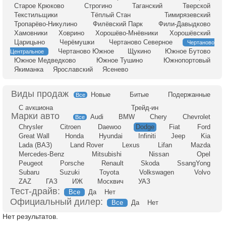
Старое Крюково
Строгино
Таганский
Тверской
Текстильщики
Тёплый Стан
Тимирязевский
Тропарёво-Никулино
Филёвский Парк
Фили-Давыдково
Хамовники
Ховрино
Хорошёво-Мнёвники
Хорошёвский
Царицыно
Черёмушки
Чертаново Северное
Чертаново
Чертаново Южное
Щукино
Южное Бутово
Центральное
Южное Медведково
Южное Тушино
Южнопортовый
Якиманка
Ярославский
Ясенево
Новые
Битые
Подержанные
Все
С аукциона
Трейд-ин
Audi
BMW
Chery
Chevrolet
Все
Chrysler
Citroen
Daewoo
Dodge
Fiat
Ford
Great Wall
Honda
Hyundai
Infiniti
Jeep
Kia
Lada (ВАЗ)
Land Rover
Lexus
Lifan
Mazda
Mercedes-Benz
Mitsubishi
Nissan
Opel
Peugeot
Porsche
Renault
Skoda
SsangYong
Subaru
Suzuki
Toyota
Volkswagen
Volvo
ZAZ
ГАЗ
ИЖ
Москвич
УАЗ
Тест-драйв:
Все
Да
Нет
Официальный дилер:
Все
Да
Нет
Нет результатов.