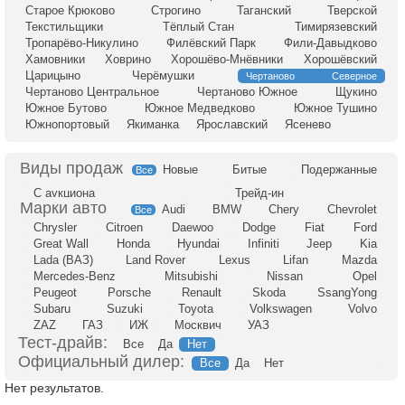
Старое Крюково
Строгино
Таганский
Тверской
Текстильщики
Тёплый Стан
Тимирязевский
Тропарёво-Никулино
Филёвский Парк
Фили-Давыдково
Хамовники
Ховрино
Хорошёво-Мнёвники
Хорошёвский
Царицыно
Черёмушки
Чертаново Северное
Чертаново Центральное
Чертаново Южное
Щукино
Южное Бутово
Южное Медведково
Южное Тушино
Южнопортовый
Якиманка
Ярославский
Ясенево
Новые
Битые
Подержанные
Все
С аукциона
Трейд-ин
Audi
BMW
Chery
Chevrolet
Все
Chrysler
Citroen
Daewoo
Dodge
Fiat
Ford
Great Wall
Honda
Hyundai
Infiniti
Jeep
Kia
Lada (ВАЗ)
Land Rover
Lexus
Lifan
Mazda
Mercedes-Benz
Mitsubishi
Nissan
Opel
Peugeot
Porsche
Renault
Skoda
SsangYong
Subaru
Suzuki
Toyota
Volkswagen
Volvo
ZAZ
ГАЗ
ИЖ
Москвич
УАЗ
Тест-драйв:
Все
Да
Нет
Официальный дилер:
Все
Да
Нет
Нет результатов.