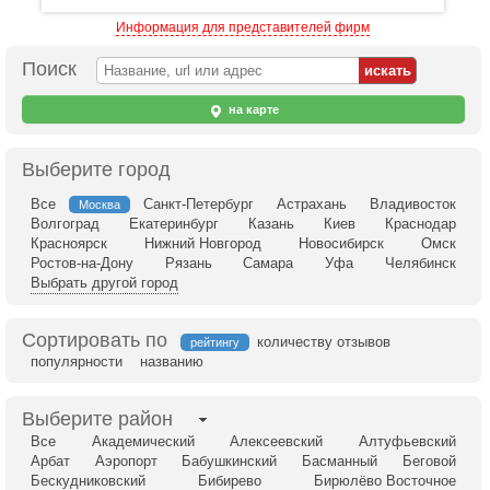
Информация для представителей фирм
Поиск
на карте
Выберите город
Все
Санкт-Петербург
Астрахань
Владивосток
Москва
Волгоград
Екатеринбург
Казань
Киев
Краснодар
Красноярск
Нижний Новгород
Новосибирск
Омск
Ростов-на-Дону
Рязань
Самара
Уфа
Челябинск
Выбрать другой город
Сортировать по
количеству отзывов
рейтингу
популярности
названию
Выберите район
Все
Академический
Алексеевский
Алтуфьевский
Арбат
Аэропорт
Бабушкинский
Басманный
Беговой
Бескудниковский
Бибирево
Бирюлёво Восточное