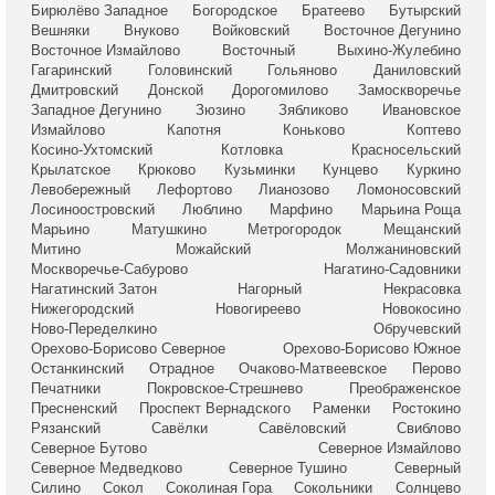
Бирюлёво Западное
Богородское
Братеево
Бутырский
Вешняки
Внуково
Войковский
Восточное Дегунино
Восточное Измайлово
Восточный
Выхино-Жулебино
Гагаринский
Головинский
Гольяново
Даниловский
Дмитровский
Донской
Дорогомилово
Замоскворечье
Западное Дегунино
Зюзино
Зябликово
Ивановское
Измайлово
Капотня
Коньково
Коптево
Косино-Ухтомский
Котловка
Красносельский
Крылатское
Крюково
Кузьминки
Кунцево
Куркино
Левобережный
Лефортово
Лианозово
Ломоносовский
Лосиноостровский
Люблино
Марфино
Марьина Роща
Марьино
Матушкино
Метрогородок
Мещанский
Митино
Можайский
Молжаниновский
Москворечье-Сабурово
Нагатино-Садовники
Нагатинский Затон
Нагорный
Некрасовка
Нижегородский
Новогиреево
Новокосино
Ново-Переделкино
Обручевский
Орехово-Борисово Северное
Орехово-Борисово Южное
Останкинский
Отрадное
Очаково-Матвеевское
Перово
Печатники
Покровское-Стрешнево
Преображенское
Пресненский
Проспект Вернадского
Раменки
Ростокино
Рязанский
Савёлки
Савёловский
Свиблово
Северное Бутово
Северное Измайлово
Северное Медведково
Северное Тушино
Северный
Силино
Сокол
Соколиная Гора
Сокольники
Солнцево