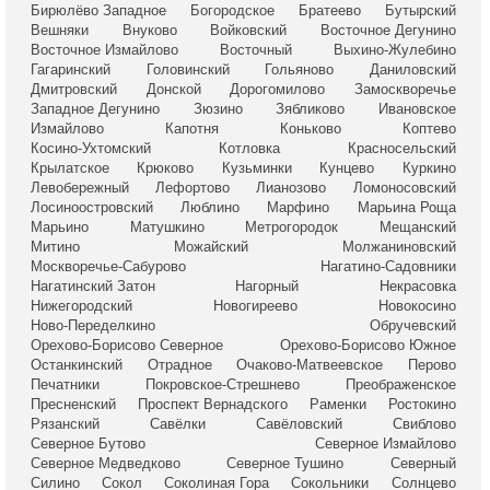
Бирюлёво Западное
Богородское
Братеево
Бутырский
Вешняки
Внуково
Войковский
Восточное Дегунино
Восточное Измайлово
Восточный
Выхино-Жулебино
Гагаринский
Головинский
Гольяново
Даниловский
Дмитровский
Донской
Дорогомилово
Замоскворечье
Западное Дегунино
Зюзино
Зябликово
Ивановское
Измайлово
Капотня
Коньково
Коптево
Косино-Ухтомский
Котловка
Красносельский
Крылатское
Крюково
Кузьминки
Кунцево
Куркино
Левобережный
Лефортово
Лианозово
Ломоносовский
Лосиноостровский
Люблино
Марфино
Марьина Роща
Марьино
Матушкино
Метрогородок
Мещанский
Митино
Можайский
Молжаниновский
Москворечье-Сабурово
Нагатино-Садовники
Нагатинский Затон
Нагорный
Некрасовка
Нижегородский
Новогиреево
Новокосино
Ново-Переделкино
Обручевский
Орехово-Борисово Северное
Орехово-Борисово Южное
Останкинский
Отрадное
Очаково-Матвеевское
Перово
Печатники
Покровское-Стрешнево
Преображенское
Пресненский
Проспект Вернадского
Раменки
Ростокино
Рязанский
Савёлки
Савёловский
Свиблово
Северное Бутово
Северное Измайлово
Северное Медведково
Северное Тушино
Северный
Силино
Сокол
Соколиная Гора
Сокольники
Солнцево