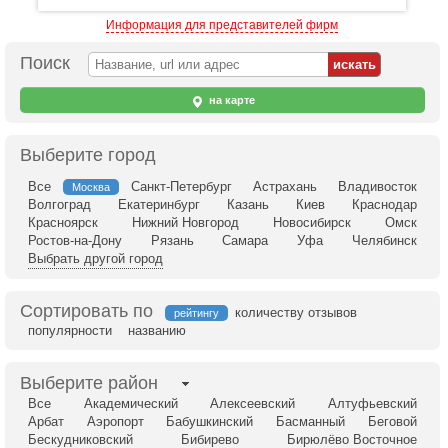
Информация для представителей фирм
Поиск
на карте
Выберите город
Все
Санкт-Петербург
Астрахань
Владивосток
Москва
Волгоград
Екатеринбург
Казань
Киев
Краснодар
Красноярск
Нижний Новгород
Новосибирск
Омск
Ростов-на-Дону
Рязань
Самара
Уфа
Челябинск
Выбрать другой город
Сортировать по
количеству отзывов
рейтингу
популярности
названию
Выберите район
Все
Академический
Алексеевский
Алтуфьевский
Арбат
Аэропорт
Бабушкинский
Басманный
Беговой
Бескудниковский
Бибирево
Бирюлёво Восточное