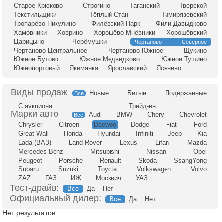
Старое Крюково
Строгино
Таганский
Тверской
Текстильщики
Тёплый Стан
Тимирязевский
Тропарёво-Никулино
Филёвский Парк
Фили-Давыдково
Хамовники
Ховрино
Хорошёво-Мнёвники
Хорошёвский
Царицыно
Черёмушки
Чертаново Северное
Чертаново Центральное
Чертаново Южное
Щукино
Южное Бутово
Южное Медведково
Южное Тушино
Южнопортовый
Якиманка
Ярославский
Ясенево
Новые
Битые
Подержанные
Все
С аукциона
Трейд-ин
Audi
BMW
Chery
Chevrolet
Все
Chrysler
Citroen
Daewoo
Dodge
Fiat
Ford
Great Wall
Honda
Hyundai
Infiniti
Jeep
Kia
Lada (ВАЗ)
Land Rover
Lexus
Lifan
Mazda
Mercedes-Benz
Mitsubishi
Nissan
Opel
Peugeot
Porsche
Renault
Skoda
SsangYong
Subaru
Suzuki
Toyota
Volkswagen
Volvo
ZAZ
ГАЗ
ИЖ
Москвич
УАЗ
Тест-драйв:
Все
Да
Нет
Официальный дилер:
Все
Да
Нет
Нет результатов.