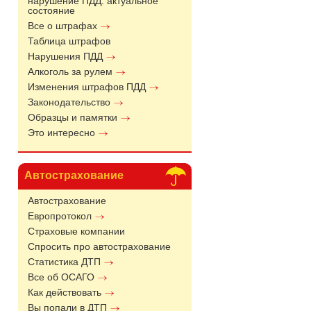
нарушение ПДД: актуальное
состояние
Все о штрафах
Таблица штрафов
Нарушения ПДД
Алкоголь за рулем
Изменения штрафов ПДД
Законодательство
Образцы и памятки
Это интересно
Автострахование
Автострахование
Европротокол
Страховые компании
Спросить про автострахование
Статистика ДТП
Все об ОСАГО
Как действовать
Вы попали в ДТП