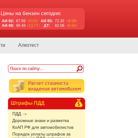
Цены на бензин сегодня:
АИ-92:
67.99
+6.03↑
АИ-95:
72.35
+6.08↑
АИ-98:
99.48
+13.77↑
ДТ:
82.08
+6.64↑
ти
Алкотест
Штрафы ПДД
ПДД
Дорожные знаки и разметка
КоАП РФ для автомобилистов
Порядок уплаты штрафов за