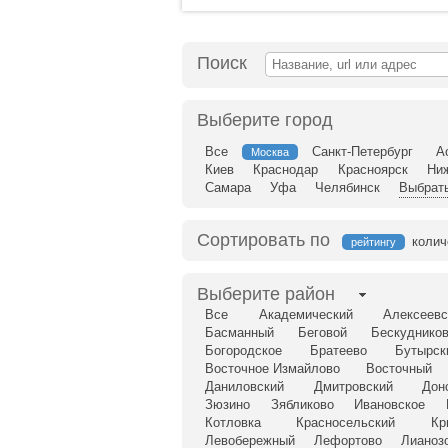
Поиск
Выберите город
Все
Санкт-Петербург
А
Москва
Киев
Краснодар
Красноярск
Ни
Самара
Уфа
Челябинск
Выбрать
Сортировать по
колич
рейтингу
Выберите район
Все
Академический
Алексеевс
Басманный
Беговой
Бескудников
Богородское
Братеево
Бутырск
Восточное Измайлово
Восточный
Даниловский
Дмитровский
Дон
Зюзино
Зябликово
Ивановское
Котловка
Красносельский
Кр
Левобережный
Лефортово
Лианоз