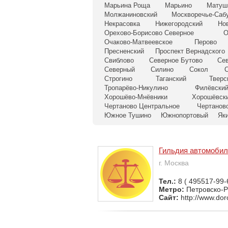
Марьина Роща
Марьино
Матуш
Молжаниновский
Москворечье-Саб
Некрасовка
Нижегородский
Но
Орехово-Борисово Северное
О
Очаково-Матвеевское
Перово
Пресненский
Проспект Вернадского
Свиблово
Северное Бутово
Се
Северный
Силино
Сокол
С
Строгино
Таганский
Тверс
Тропарёво-Никулино
Филёвский
Хорошёво-Мнёвники
Хорошёвск
Чертаново Центральное
Чертанов
Южное Тушино
Южнопортовый
Як
Гильдия автомоби
г. Москва
Тел.:
8 ( 495517-99-
Метро:
Петровско-
Сайт:
http://www.doro