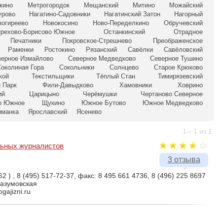
кино
Метрогородок
Мещанский
Митино
Можайский
урово
Нагатино-Садовники
Нагатинский Затон
Нагорный
вогиреево
Новокосино
Ново-Переделкино
Обручевский
рехово-Борисово Южное
Останкинский
Отрадное
Печатники
Покровское-Стрешнево
Преображенское
Раменки
Ростокино
Рязанский
Савёлки
Савёловский
верное Измайлово
Северное Медведково
Северное Тушино
околиная Гора
Сокольники
Солнцево
Старое Крюково
кой
Текстильщики
Тёплый Стан
Тимирязевский
 Парк
Фили-Давыдково
Хамовники
Ховрино
ий
Царицыно
Черёмушки
Чертаново Северное
о Южное
Щукино
Южное Бутово
Южное Медведково
иманка
Ярославский
Ясенево
1—1 из 1.
льных журналистов
3 отзыва
62 ) , 8 (495) 517-72-37, факс: 8 495 661 4736, 8 (496) 225 8697
Разумовская
gajizni.ru