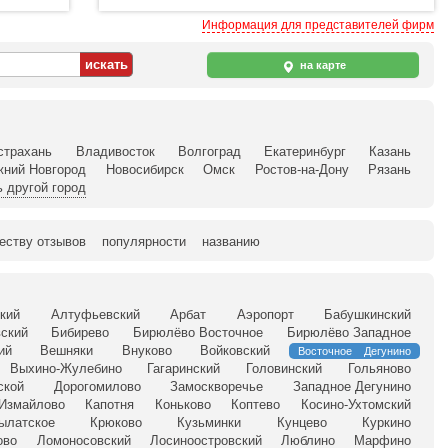
Информация для представителей фирм
на карте
страхань
Владивосток
Волгоград
Екатеринбург
Казань
жний Новгород
Новосибирск
Омск
Ростов-на-Дону
Рязань
 другой город
еству отзывов
популярности
названию
кий
Алтуфьевский
Арбат
Аэропорт
Бабушкинский
ский
Бибирево
Бирюлёво Восточное
Бирюлёво Западное
ий
Вешняки
Внуково
Войковский
Восточное Дегунино
Выхино-Жулебино
Гагаринский
Головинский
Гольяново
ской
Дорогомилово
Замоскворечье
Западное Дегунино
Измайлово
Капотня
Коньково
Коптево
Косино-Ухтомский
ылатское
Крюково
Кузьминки
Кунцево
Куркино
ово
Ломоносовский
Лосиноостровский
Люблино
Марфино