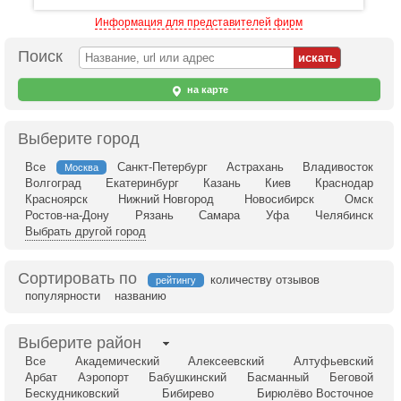
Информация для представителей фирм
Поиск
на карте
Выберите город
Все
Санкт-Петербург
Астрахань
Владивосток
Москва
Волгоград
Екатеринбург
Казань
Киев
Краснодар
Красноярск
Нижний Новгород
Новосибирск
Омск
Ростов-на-Дону
Рязань
Самара
Уфа
Челябинск
Выбрать другой город
Сортировать по
количеству отзывов
рейтингу
популярности
названию
Выберите район
Все
Академический
Алексеевский
Алтуфьевский
Арбат
Аэропорт
Бабушкинский
Басманный
Беговой
Бескудниковский
Бибирево
Бирюлёво Восточное