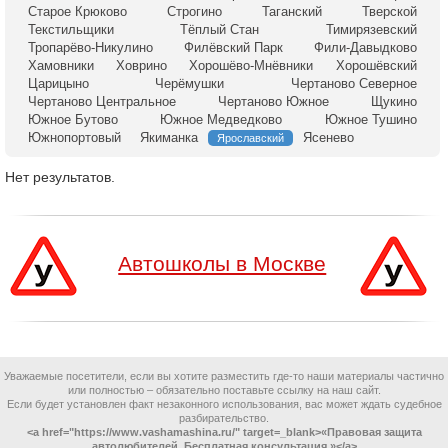
Старое Крюково
Строгино
Таганский
Тверской
Текстильщики
Тёплый Стан
Тимирязевский
Тропарёво-Никулино
Филёвский Парк
Фили-Давыдково
Хамовники
Ховрино
Хорошёво-Мнёвники
Хорошёвский
Царицыно
Черёмушки
Чертаново Северное
Чертаново Центральное
Чертаново Южное
Щукино
Южное Бутово
Южное Медведково
Южное Тушино
Южнопортовый
Якиманка
Ясенево
Ярославский
Нет результатов.
Автошколы в Москве
Уважаемые посетители, если вы хотите разместить где-то наши материалы частично
или полностью – обязательно поставьте ссылку на наш сайт.
Если будет установлен факт незаконного использования, вас может ждать судебное
разбирательство.
<a href="https://www.vashamashina.ru/" target=_blank>«Правовая защита
автолюбителей. Бесплатная консультация.»</a>