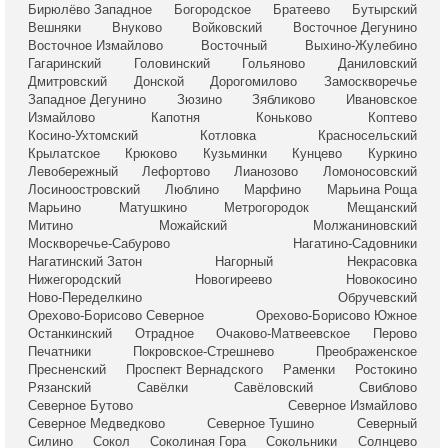
Бирюлёво Западное
Богородское
Братеево
Бутырский
Вешняки
Внуково
Войковский
Восточное Дегунино
Восточное Измайлово
Восточный
Выхино-Жулебино
Гагаринский
Головинский
Гольяново
Даниловский
Дмитровский
Донской
Дорогомилово
Замоскворечье
Западное Дегунино
Зюзино
Зябликово
Ивановское
Измайлово
Капотня
Коньково
Коптево
Косино-Ухтомский
Котловка
Красносельский
Крылатское
Крюково
Кузьминки
Кунцево
Куркино
Левобережный
Лефортово
Лианозово
Ломоносовский
Лосиноостровский
Люблино
Марфино
Марьина Роща
Марьино
Матушкино
Метрогородок
Мещанский
Митино
Можайский
Молжаниновский
Москворечье-Сабурово
Нагатино-Садовники
Нагатинский Затон
Нагорный
Некрасовка
Нижегородский
Новогиреево
Новокосино
Ново-Переделкино
Обручевский
Орехово-Борисово Северное
Орехово-Борисово Южное
Останкинский
Отрадное
Очаково-Матвеевское
Перово
Печатники
Покровское-Стрешнево
Преображенское
Пресненский
Проспект Вернадского
Раменки
Ростокино
Рязанский
Савёлки
Савёловский
Свиблово
Северное Бутово
Северное Измайлово
Северное Медведково
Северное Тушино
Северный
Силино
Сокол
Соколиная Гора
Сокольники
Солнцево