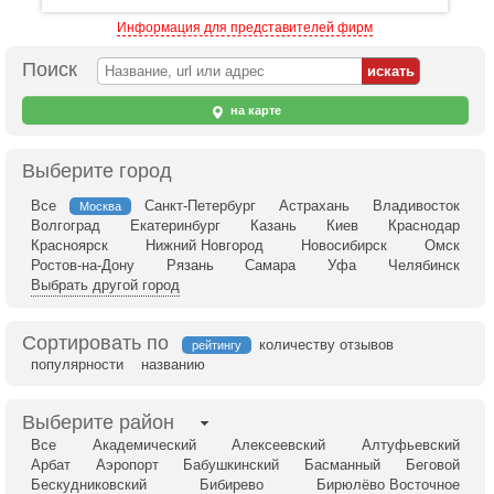
Информация для представителей фирм
Поиск
на карте
Выберите город
Все
Санкт-Петербург
Астрахань
Владивосток
Москва
Волгоград
Екатеринбург
Казань
Киев
Краснодар
Красноярск
Нижний Новгород
Новосибирск
Омск
Ростов-на-Дону
Рязань
Самара
Уфа
Челябинск
Выбрать другой город
Сортировать по
количеству отзывов
рейтингу
популярности
названию
Выберите район
Все
Академический
Алексеевский
Алтуфьевский
Арбат
Аэропорт
Бабушкинский
Басманный
Беговой
Бескудниковский
Бибирево
Бирюлёво Восточное