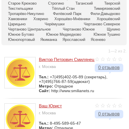
Старое Крюково
Строгино
Таганский
Тверской
Текстильщики
Тёплый Стан
Тимирязевский
Тропарёво-Никулино
Филёвский Парк
Фили-Давыдково
Хамовники
Ховрино
Хорошёво-Мнёвники
Хорошёвский
Царицыно
Черёмушки
Чертаново Северное
Чертаново Центральное
Чертаново Южное
Щукино
Южное Бутово
Южное Медведково
Южное Тушино
Южнопортовый
Якиманка
Ярославский
Ясенево
1—2 из 2.
Виктор Петрович Смилянец
г. Москва
0 отзывов
Тел.:
+7(495)402-05-89 (секретарь),
+7(495)766-87-59(адвокат)
Метро:
Отрадное
Сайт:
http://www.smilianets.ru
Ваш Юрист
г. Москва
0 отзывов
Тел.:
8-495-589-65-47
Метро:
Отрадное