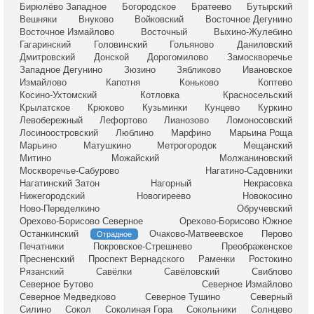
Бирюлёво Западное
Богородское
Братеево
Бутырский
Вешняки
Внуково
Войковский
Восточное Дегунино
Восточное Измайлово
Восточный
Выхино-Жулебино
Гагаринский
Головинский
Гольяново
Даниловский
Дмитровский
Донской
Дорогомилово
Замоскворечье
Западное Дегунино
Зюзино
Зябликово
Ивановское
Измайлово
Капотня
Коньково
Коптево
Косино-Ухтомский
Котловка
Красносельский
Крылатское
Крюково
Кузьминки
Кунцево
Куркино
Левобережный
Лефортово
Лианозово
Ломоносовский
Лосиноостровский
Люблино
Марфино
Марьина Роща
Марьино
Матушкино
Метрогородок
Мещанский
Митино
Можайский
Молжаниновский
Москворечье-Сабурово
Нагатино-Садовники
Нагатинский Затон
Нагорный
Некрасовка
Нижегородский
Новогиреево
Новокосино
Ново-Переделкино
Обручевский
Орехово-Борисово Северное
Орехово-Борисово Южное
Останкинский
Очаково-Матвеевское
Перово
Отрадное
Печатники
Покровское-Стрешнево
Преображенское
Пресненский
Проспект Вернадского
Раменки
Ростокино
Рязанский
Савёлки
Савёловский
Свиблово
Северное Бутово
Северное Измайлово
Северное Медведково
Северное Тушино
Северный
Силино
Сокол
Соколиная Гора
Сокольники
Солнцево