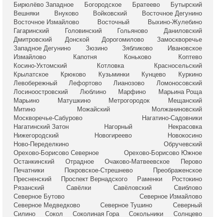
Бирюлёво Западное
Богородское
Братеево
Бутырский
Вешняки
Внуково
Войковский
Восточное Дегунино
Восточное Измайлово
Восточный
Выхино-Жулебино
Гагаринский
Головинский
Гольяново
Даниловский
Дмитровский
Донской
Дорогомилово
Замоскворечье
Западное Дегунино
Зюзино
Зябликово
Ивановское
Измайлово
Капотня
Коньково
Коптево
Косино-Ухтомский
Котловка
Красносельский
Крылатское
Крюково
Кузьминки
Кунцево
Куркино
Левобережный
Лефортово
Лианозово
Ломоносовский
Лосиноостровский
Люблино
Марфино
Марьина Роща
Марьино
Матушкино
Метрогородок
Мещанский
Митино
Можайский
Молжаниновский
Москворечье-Сабурово
Нагатино-Садовники
Нагатинский Затон
Нагорный
Некрасовка
Нижегородский
Новогиреево
Новокосино
Ново-Переделкино
Обручевский
Орехово-Борисово Северное
Орехово-Борисово Южное
Останкинский
Отрадное
Очаково-Матвеевское
Перово
Печатники
Покровское-Стрешнево
Преображенское
Пресненский
Проспект Вернадского
Раменки
Ростокино
Рязанский
Савёлки
Савёловский
Свиблово
Северное Бутово
Северное Измайлово
Северное Медведково
Северное Тушино
Северный
Силино
Сокол
Соколиная Гора
Сокольники
Солнцево