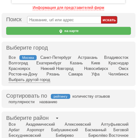
Информация для представителей фирм
Поиск
на карте
Выберите город
Все
Санкт-Петербург
Астрахань
Владивосток
Москва
Волгоград
Екатеринбург
Казань
Киев
Краснодар
Красноярск
Нижний Новгород
Новосибирск
Омск
Ростов-на-Дону
Рязань
Самара
Уфа
Челябинск
Выбрать другой город
Сортировать по
количеству отзывов
рейтингу
популярности
названию
Выберите район
Все
Академический
Алексеевский
Алтуфьевский
Арбат
Аэропорт
Бабушкинский
Басманный
Беговой
Бескудниковский
Бибирево
Бирюлёво Восточное