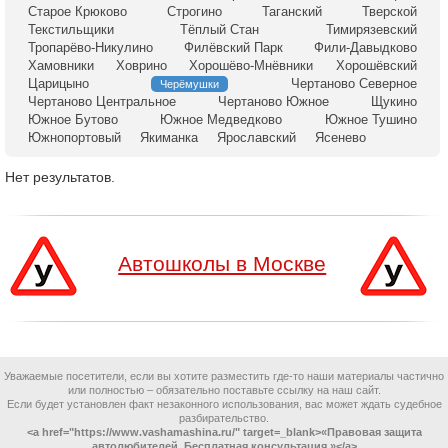
Старое Крюково
Строгино
Таганский
Тверской
Текстильщики
Тёплый Стан
Тимирязевский
Тропарёво-Никулино
Филёвский Парк
Фили-Давыдково
Хамовники
Ховрино
Хорошёво-Мнёвники
Хорошёвский
Царицыно
Чертаново Северное
Черёмушки
Чертаново Центральное
Чертаново Южное
Щукино
Южное Бутово
Южное Медведково
Южное Тушино
Южнопортовый
Якиманка
Ярославский
Ясенево
Нет результатов.
Автошколы в Москве
Уважаемые посетители, если вы хотите разместить где-то наши материалы частично
или полностью – обязательно поставьте ссылку на наш сайт.
Если будет установлен факт незаконного использования, вас может ждать судебное
разбирательство.
<a href="https://www.vashamashina.ru/" target=_blank>«Правовая защита
автолюбителей. Бесплатная консультация.»</a>