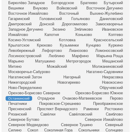
Бирюлёво Западное
Богородское
Братеево
Бутырский
Вешняки
Внуково
Войковский
Восточное Дегунино
Восточное Измайлово
Восточный
Выхино-Жулебино
Гагаринский
Головинский
Гольяново
Даниловский
Дмитровский
Донской
Дорогомилово
Замоскворечье
Западное Дегунино
Зюзино
Зябликово
Ивановское
Измайлово
Капотня
Коньково
Коптево
Косино-Ухтомский
Котловка
Красносельский
Крылатское
Крюково
Кузьминки
Кунцево
Куркино
Левобережный
Лефортово
Лианозово
Ломоносовский
Лосиноостровский
Люблино
Марфино
Марьина Роща
Марьино
Матушкино
Метрогородок
Мещанский
Митино
Можайский
Молжаниновский
Москворечье-Сабурово
Нагатино-Садовники
Нагатинский Затон
Нагорный
Некрасовка
Нижегородский
Новогиреево
Новокосино
Ново-Переделкино
Обручевский
Орехово-Борисово Северное
Орехово-Борисово Южное
Отрадное
Очаково-Матвеевское
Перово
Останкинский
Печатники
Покровское-Стрешнево
Преображенское
Пресненский
Проспект Вернадского
Раменки
Ростокино
Рязанский
Савёлки
Савёловский
Свиблово
Северное Бутово
Северное Измайлово
Северное Медведково
Северное Тушино
Северный
Силино
Сокол
Соколиная Гора
Сокольники
Солнцево