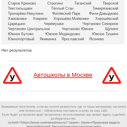
Старое Крюково
Строгино
Таганский
Тверской
Текстильщики
Тёплый Стан
Тимирязевский
Тропарёво-Никулино
Филёвский Парк
Фили-Давыдково
Хамовники
Ховрино
Хорошёво-Мнёвники
Хорошёвский
Царицыно
Черёмушки
Чертаново Северное
Чертаново Центральное
Чертаново Южное
Щукино
Южное Бутово
Южное Медведково
Южное Тушино
Южнопортовый
Якиманка
Ярославский
Ясенево
Нет результатов.
Автошколы в Москве
Уважаемые посетители, если вы хотите разместить где-то наши материалы частично
или полностью – обязательно поставьте ссылку на наш сайт.
Если будет установлен факт незаконного использования, вас может ждать судебное
разбирательство.
<a href="https://www.vashamashina.ru/" target=_blank>«Правовая защита
автолюбителей. Бесплатная консультация.»</a>