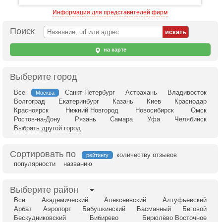
Информация для представителей фирм
Поиск
на карте
Выберите город
Все
Санкт-Петербург
Астрахань
Владивосток
Москва
Волгоград
Екатеринбург
Казань
Киев
Краснодар
Красноярск
Нижний Новгород
Новосибирск
Омск
Ростов-на-Дону
Рязань
Самара
Уфа
Челябинск
Выбрать другой город
Сортировать по
количеству отзывов
рейтингу
популярности
названию
Выберите район
Все
Академический
Алексеевский
Алтуфьевский
Арбат
Аэропорт
Бабушкинский
Басманный
Беговой
Бескудниковский
Бибирево
Бирюлёво Восточное