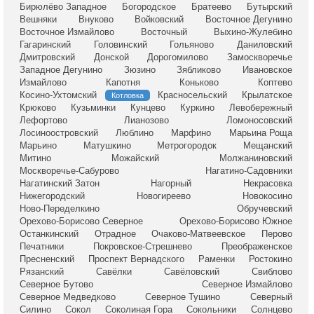
Бирюлёво Западное
Богородское
Братеево
Бутырский
Вешняки
Внуково
Войковский
Восточное Дегунино
Восточное Измайлово
Восточный
Выхино-Жулебино
Гагаринский
Головинский
Гольяново
Даниловский
Дмитровский
Донской
Дорогомилово
Замоскворечье
Западное Дегунино
Зюзино
Зябликово
Ивановское
Измайлово
Капотня
Коньково
Коптево
Косино-Ухтомский
Красносельский
Крылатское
Котловка
Крюково
Кузьминки
Кунцево
Куркино
Левобережный
Лефортово
Лианозово
Ломоносовский
Лосиноостровский
Люблино
Марфино
Марьина Роща
Марьино
Матушкино
Метрогородок
Мещанский
Митино
Можайский
Молжаниновский
Москворечье-Сабурово
Нагатино-Садовники
Нагатинский Затон
Нагорный
Некрасовка
Нижегородский
Новогиреево
Новокосино
Ново-Переделкино
Обручевский
Орехово-Борисово Северное
Орехово-Борисово Южное
Останкинский
Отрадное
Очаково-Матвеевское
Перово
Печатники
Покровское-Стрешнево
Преображенское
Пресненский
Проспект Вернадского
Раменки
Ростокино
Рязанский
Савёлки
Савёловский
Свиблово
Северное Бутово
Северное Измайлово
Северное Медведково
Северное Тушино
Северный
Силино
Сокол
Соколиная Гора
Сокольники
Солнцево