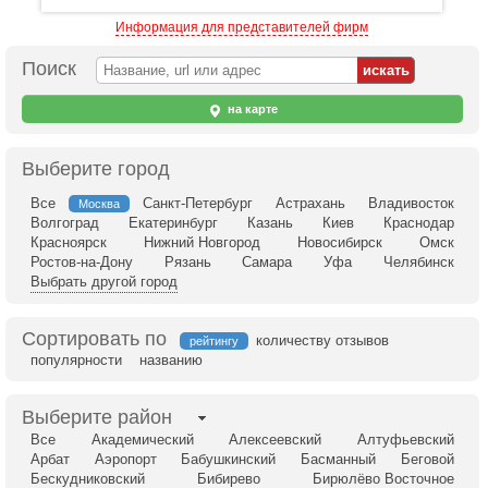
Информация для представителей фирм
Поиск
на карте
Выберите город
Все
Санкт-Петербург
Астрахань
Владивосток
Москва
Волгоград
Екатеринбург
Казань
Киев
Краснодар
Красноярск
Нижний Новгород
Новосибирск
Омск
Ростов-на-Дону
Рязань
Самара
Уфа
Челябинск
Выбрать другой город
Сортировать по
количеству отзывов
рейтингу
популярности
названию
Выберите район
Все
Академический
Алексеевский
Алтуфьевский
Арбат
Аэропорт
Бабушкинский
Басманный
Беговой
Бескудниковский
Бибирево
Бирюлёво Восточное