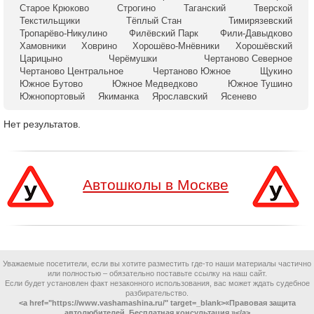
Старое Крюково
Строгино
Таганский
Тверской
Текстильщики
Тёплый Стан
Тимирязевский
Тропарёво-Никулино
Филёвский Парк
Фили-Давыдково
Хамовники
Ховрино
Хорошёво-Мнёвники
Хорошёвский
Царицыно
Черёмушки
Чертаново Северное
Чертаново Центральное
Чертаново Южное
Щукино
Южное Бутово
Южное Медведково
Южное Тушино
Южнопортовый
Якиманка
Ярославский
Ясенево
Нет результатов.
Автошколы в Москве
Уважаемые посетители, если вы хотите разместить где-то наши материалы частично
или полностью – обязательно поставьте ссылку на наш сайт.
Если будет установлен факт незаконного использования, вас может ждать судебное
разбирательство.
<a href="https://www.vashamashina.ru/" target=_blank>«Правовая защита
автолюбителей. Бесплатная консультация.»</a>