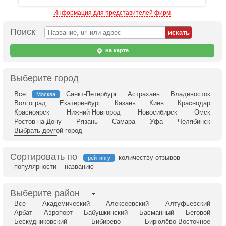
Информация для представителей фирм
Поиск
на карте
Выберите город
Все
Санкт-Петербург
Астрахань
Владивосток
Москва
Волгоград
Екатеринбург
Казань
Киев
Краснодар
Красноярск
Нижний Новгород
Новосибирск
Омск
Ростов-на-Дону
Рязань
Самара
Уфа
Челябинск
Выбрать другой город
Сортировать по
количеству отзывов
рейтингу
популярности
названию
Выберите район
Все
Академический
Алексеевский
Алтуфьевский
Арбат
Аэропорт
Бабушкинский
Басманный
Беговой
Бескудниковский
Бибирево
Бирюлёво Восточное