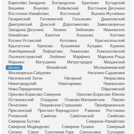
Бирюлёво Западное
Богородское
Братеево
Бутырский
Вешняки
Внуково
Войковский
Восточное Дегунино
Восточное Измайлово
Восточный
Выхино-Жулебино
Гагаринский
Головинский
Гольяново
Даниловский
Дмитровский
Донской
Дорогомилово
Замоскворечье
Западное Дегунино
Зюзино
Зябликово
Ивановское
Измайлово
Капотня
Коньково
Коптево
Косино-Ухтомский
Котловка
Красносельский
Крылатское
Крюково
Кузьминки
Кунцево
Куркино
Левобережный
Лефортово
Лианозово
Ломоносовский
Лосиноостровский
Люблино
Марфино
Марьина Роща
Марьино
Матушкино
Метрогородок
Мещанский
Можайский
Молжаниновский
Митино
Москворечье-Сабурово
Нагатино-Садовники
Нагатинский Затон
Нагорный
Некрасовка
Нижегородский
Новогиреево
Новокосино
Ново-Переделкино
Обручевский
Орехово-Борисово Северное
Орехово-Борисово Южное
Останкинский
Отрадное
Очаково-Матвеевское
Перово
Печатники
Покровское-Стрешнево
Преображенское
Пресненский
Проспект Вернадского
Раменки
Ростокино
Рязанский
Савёлки
Савёловский
Свиблово
Северное Бутово
Северное Измайлово
Северное Медведково
Северное Тушино
Северный
Силино
Сокол
Соколиная Гора
Сокольники
Солнцево