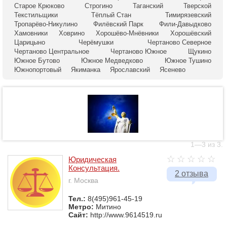
Старое Крюково
Строгино
Таганский
Тверской
Текстильщики
Тёплый Стан
Тимирязевский
Тропарёво-Никулино
Филёвский Парк
Фили-Давыдково
Хамовники
Ховрино
Хорошёво-Мнёвники
Хорошёвский
Царицыно
Черёмушки
Чертаново Северное
Чертаново Центральное
Чертаново Южное
Щукино
Южное Бутово
Южное Медведково
Южное Тушино
Южнопортовый
Якиманка
Ярославский
Ясенево
1—3 из 3.
Юридическая
Консультация.
2 отзыва
г. Москва
Тел.:
8(495)961-45-19
Метро:
Митино
Сайт:
http://www.9614519.ru