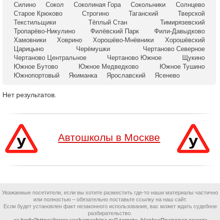
Силино
Сокол
Соколиная Гора
Сокольники
Солнцево
Старое Крюково
Строгино
Таганский
Тверской
Текстильщики
Тёплый Стан
Тимирязевский
Тропарёво-Никулино
Филёвский Парк
Фили-Давыдково
Хамовники
Ховрино
Хорошёво-Мнёвники
Хорошёвский
Царицыно
Черёмушки
Чертаново Северное
Чертаново Центральное
Чертаново Южное
Щукино
Южное Бутово
Южное Медведково
Южное Тушино
Южнопортовый
Якиманка
Ярославский
Ясенево
Нет результатов.
Автошколы в Москве
Уважаемые посетители, если вы хотите разместить где-то наши материалы частично
или полностью – обязательно поставьте ссылку на наш сайт.
Если будет установлен факт незаконного использования, вас может ждать судебное
разбирательство.