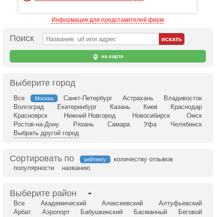
Информация для представителей фирм
Поиск
на карте
Выберите город
Все
Санкт-Петербург
Астрахань
Владивосток
Москва
Волгоград
Екатеринбург
Казань
Киев
Краснодар
Красноярск
Нижний Новгород
Новосибирск
Омск
Ростов-на-Дону
Рязань
Самара
Уфа
Челябинск
Выбрать другой город
Сортировать по
количеству отзывов
рейтингу
популярности
названию
Выберите район
Все
Академический
Алексеевский
Алтуфьевский
Арбат
Аэропорт
Бабушкинский
Басманный
Беговой