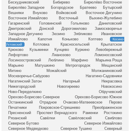
Бескудниковский
Бибирево
Бирюлёво Восточное
Бирюлёво Западное
Богородское
Братеево
Бутырский
Вешняки
Внуково
Войковский
Восточное Дегунино
Восточное Измайлово
Восточный
Выхино-Жулебино
Гагаринский
Головинский
Гольяново
Даниловский
Дмитровский
Донской
Дорогомилово
Замоскворечье
Западное Дегунино
Зюзино
Зябликово
Ивановское
Измайлово
Капотня
Коньково
Коптево
Косино-
Котловка
Красносельский
Крылатское
Ухтомский
Крюково
Кузьминки
Кунцево
Куркино
Левобережный
Лефортово
Лианозово
Ломоносовский
Лосиноостровский
Люблино
Марфино
Марьина Роща
Марьино
Матушкино
Метрогородок
Мещанский
Митино
Можайский
Молжаниновский
Москворечье-Сабурово
Нагатино-Садовники
Нагатинский Затон
Нагорный
Некрасовка
Нижегородский
Новогиреево
Новокосино
Ново-Переделкино
Обручевский
Орехово-Борисово Северное
Орехово-Борисово Южное
Останкинский
Отрадное
Очаково-Матвеевское
Перово
Печатники
Покровское-Стрешнево
Преображенское
Пресненский
Проспект Вернадского
Раменки
Ростокино
Рязанский
Савёлки
Савёловский
Свиблово
Северное Бутово
Северное Измайлово
Северное Медведково
Северное Тушино
Северный