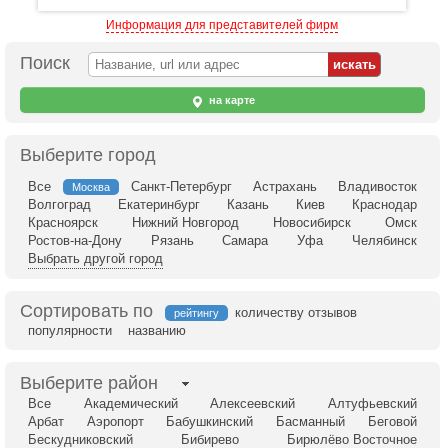
Информация для представителей фирм
Поиск
на карте
Выберите город
Все
Санкт-Петербург
Астрахань
Владивосток
Москва
Волгоград
Екатеринбург
Казань
Киев
Краснодар
Красноярск
Нижний Новгород
Новосибирск
Омск
Ростов-на-Дону
Рязань
Самара
Уфа
Челябинск
Выбрать другой город
Сортировать по
количеству отзывов
рейтингу
популярности
названию
Выберите район
Все
Академический
Алексеевский
Алтуфьевский
Арбат
Аэропорт
Бабушкинский
Басманный
Беговой
Бескудниковский
Бибирево
Бирюлёво Восточное