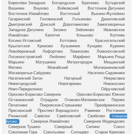
Бирюлёво Западное
Богородское
Братеево
Бутырский
Вешняки
Внуково
Войковский
Восточное Дегунино
Восточное Измайлово
Восточный
Выхино-Жулебино
Гагаринский
Головинский
Гольяново
Даниловский
Дмитровский
Донской
Дорогомилово
Замоскворечье
Западное Дегунино
Зюзино
Зябликово
Ивановское
Измайлово
Капотня
Коньково
Коптево
Косино-Ухтомский
Котловка
Красносельский
Крылатское
Крюково
Кузьминки
Кунцево
Куркино
Левобережный
Лефортово
Лианозово
Ломоносовский
Лосиноостровский
Люблино
Марфино
Марьина Роща
Марьино
Матушкино
Метрогородок
Мещанский
Митино
Можайский
Молжаниновский
Москворечье-Сабурово
Нагатино-Садовники
Нагатинский Затон
Нагорный
Некрасовка
Нижегородский
Новогиреево
Новокосино
Ново-Переделкино
Обручевский
Орехово-Борисово Северное
Орехово-Борисово Южное
Останкинский
Отрадное
Очаково-Матвеевское
Перово
Печатники
Покровское-Стрешнево
Преображенское
Пресненский
Проспект Вернадского
Раменки
Ростокино
Рязанский
Савёлки
Савёловский
Свиблово
Северное
Северное Измайлово
Северное Медведково
Бутово
Северное Тушино
Северный
Силино
Сокол
Соколиная Гора
Сокольники
Солнцево
Старое Крюково