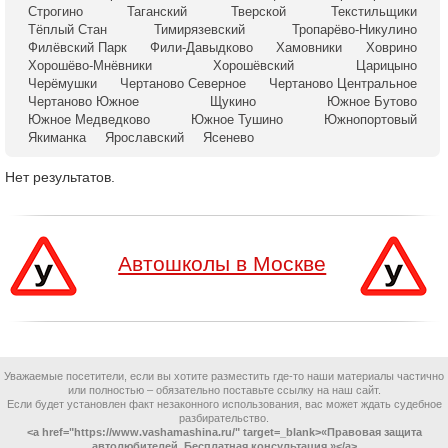
Строгино
Таганский
Тверской
Текстильщики
Тёплый Стан
Тимирязевский
Тропарёво-Никулино
Филёвский Парк
Фили-Давыдково
Хамовники
Ховрино
Хорошёво-Мнёвники
Хорошёвский
Царицыно
Черёмушки
Чертаново Северное
Чертаново Центральное
Чертаново Южное
Щукино
Южное Бутово
Южное Медведково
Южное Тушино
Южнопортовый
Якиманка
Ярославский
Ясенево
Нет результатов.
Автошколы в Москве
Уважаемые посетители, если вы хотите разместить где-то наши материалы частично
или полностью – обязательно поставьте ссылку на наш сайт.
Если будет установлен факт незаконного использования, вас может ждать судебное
разбирательство.
<a href="https://www.vashamashina.ru/" target=_blank>«Правовая защита
автолюбителей. Бесплатная консультация.»</a>